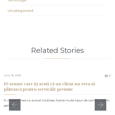
Tehnologie
Uncategorized
Related Stories
C
June 18, 2026
0

10 semne care îți arată că un client nu vrea să
plătească pentru serviciile prestate
În meseria mea ca avocat întâlnesc foarte multe tipuri de oameni, dar în
general îi…