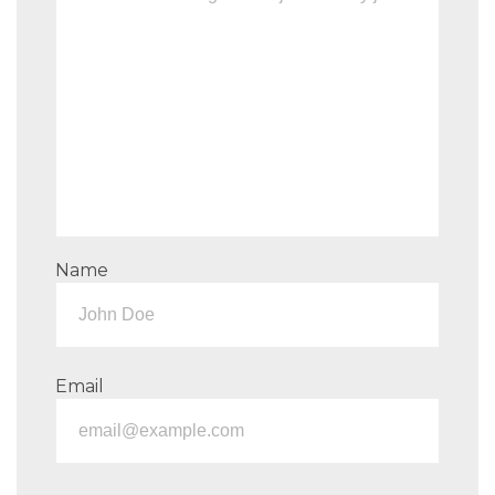
Name
Email