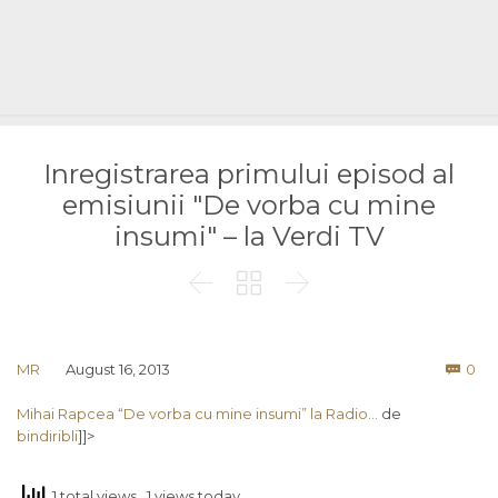
Inregistrarea primului episod al
emisiunii "De vorba cu mine
insumi" – la Verdi TV



Co
MR
August 16, 2013
0

Mihai Rapcea “De vorba cu mine insumi” la Radio…
de
bindiribli
]]>
1 total views
, 1 views today