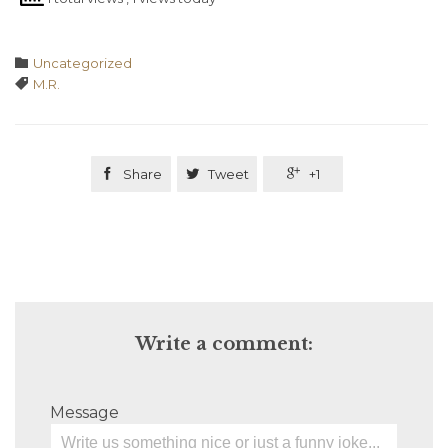
Category

Uncategorized
Tags

M.R.

Share

Tweet

+1
Write a comment:
Message