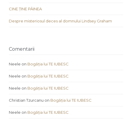
CINE ȚINE PÂINEA
Despre misteriosul deces al domnului Lindsey Graham
Comentarii
Neele
on
Bogăția lui TE IUBESC
Neele
on
Bogăția lui TE IUBESC
Neele
on
Bogăția lui TE IUBESC
Christian Tzurcanu
on
Bogăția lui TE IUBESC
Neele
on
Bogăția lui TE IUBESC