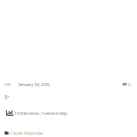
Co
MR
January 30, 2012
0

]]>
3 total views
, 1 views today
Category

Cauze Naţionale