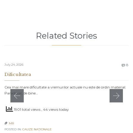
Related Stories
C
July 24, 2026
8

Dificultatea
Cea mai mare dificultate a vremurilor actuale nu este de ordin material.
Paradoxal, de bine…
1901 total views
, 44 views today
MR

POSTED IN:
CAUZE NAŢIONALE