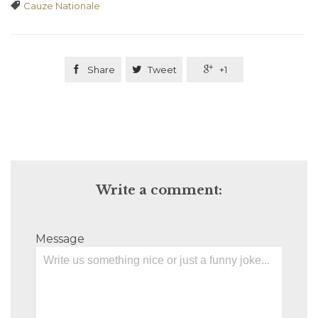
Tags

Cauze Nationale

Share

Tweet

+1
Write a comment:
Message