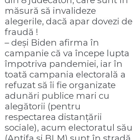
din 8 judecători, care sunt în
măsură să invalideze
alegerile, dacă apar dovezi de
fraudă !
– deși Biden afirma în
campanie că va începe lupta
împotriva pandemiei, iar în
toată campania electorală a
refuzat să îi fie organizate
adunări publice mari cu
alegătorii (pentru
respectarea distanțării
sociale), acum electoratul său
(Antifa și BLM) sunt în stradă