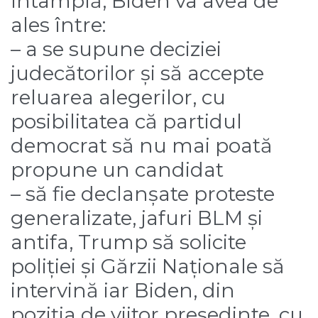
întâmplă, Biden va avea de
ales între:
– a se supune deciziei
judecătorilor și să accepte
reluarea alegerilor, cu
posibilitatea că partidul
democrat să nu mai poată
propune un candidat
– să fie declanșate proteste
generalizate, jafuri BLM și
antifa, Trump să solicite
poliției și Gărzii Naționale să
intervină iar Biden, din
poziția de viitor președinte, cu