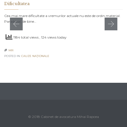
Dificultatea
Cea mai mare dificultate a vremurilor actuale nu este de ordin material.
Paradoxal, de bine…
1184 total views
, 124 views today
MR

POSTED IN:
CAUZE NAŢIONALE
© 2018 Cabinet de avocatura Mihai Rapcea