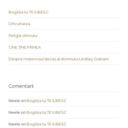
Bogăția lui TE IUBESC
Dificultatea
Religia viitorului
CINE ȚINE PÂINEA
Despre misteriosul deces al domnului Lindsey Graham
Comentarii
Neele
on
Bogăția lui TE IUBESC
Neele
on
Bogăția lui TE IUBESC
Neele
on
Bogăția lui TE IUBESC