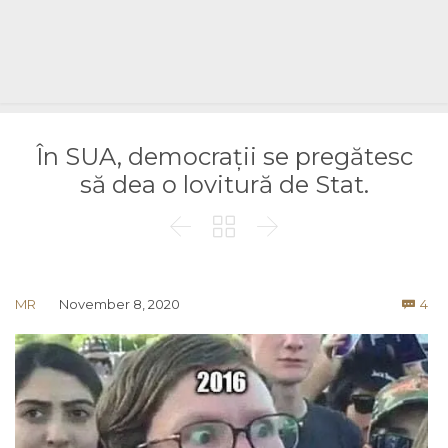
În SUA, democrații se pregătesc
să dea o lovitură de Stat.



Co
MR
November 8, 2020
4
