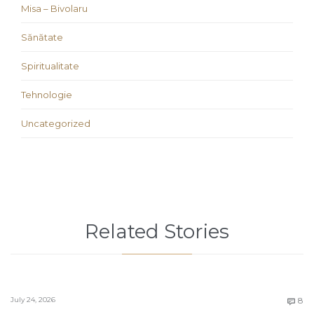
Misa – Bivolaru
Sănătate
Spiritualitate
Tehnologie
Uncategorized
Related Stories
C
July 24, 2026
8
