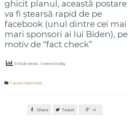
ghicit planul, această postare
va fi ștearsă rapid de pe
facebook (unul dintre cei mai
mari sponsori ai lui Biden), pe
motiv de “fact check”
5 total views
, 1 views today
Category

Cauze Naţionale

Share

Tweet

+1