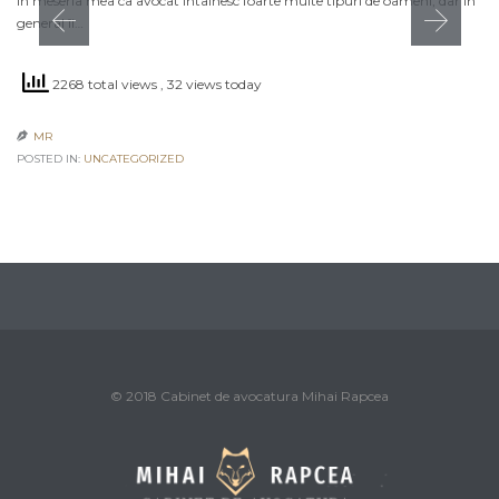
În meseria mea ca avocat întâlnesc foarte multe tipuri de oameni, dar în
general îi…
2268 total views
, 32 views today
MR

POSTED IN:
UNCATEGORIZED
© 2018 Cabinet de avocatura Mihai Rapcea