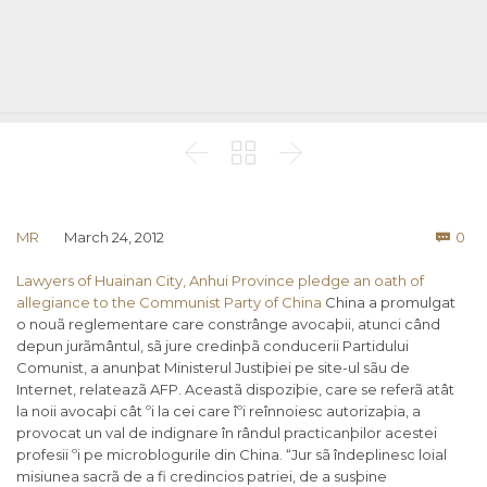



Co
MR
March 24, 2012
0

Lawyers of Huainan City, Anhui Province pledge an oath of
allegiance to the Communist Party of China
China a promulgat
o nouã reglementare care constrânge avocaþii, atunci când
depun jurãmântul, sã jure credinþã conducerii Partidului
Comunist, a anunþat Ministerul Justiþiei pe site-ul sãu de
Internet, relateazã AFP. Aceastã dispoziþie, care se referã atât
la noii avocaþi cât ºi la cei care îºi reînnoiesc autorizaþia, a
provocat un val de indignare în rândul practicanþilor acestei
profesii ºi pe microblogurile din China. “Jur sã îndeplinesc loial
misiunea sacrã de a fi credincios patriei, de a susþine