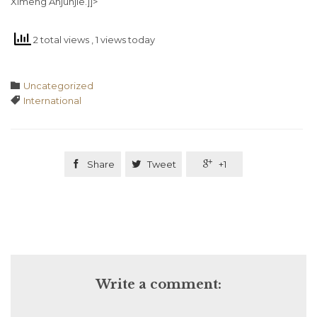
Ximeng Anjunjie.]]>
2 total views
, 1 views today
Category

Uncategorized
Tags

International

Share

Tweet

+1
Write a comment: