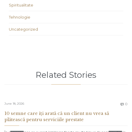
Spiritualitate
Tehnologie
Uncategorized
Related Stories
C
June 18, 2026
0

10 semne care îți arată că un client nu vrea să
plătească pentru serviciile prestate