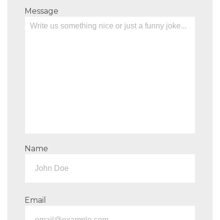
Message
Name
Email