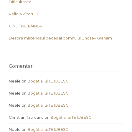
Dificultatea
Religia viitorului
CINE ȚINE PÂINEA
Despre misteriosul deces al domnului Lindsey Graham
Comentarii
Neele
on
Bogăția lui TE IUBESC
Neele
on
Bogăția lui TE IUBESC
Neele
on
Bogăția lui TE IUBESC
Christian Tzurcanu
on
Bogăția lui TE IUBESC
Neele
on
Bogăția lui TE IUBESC