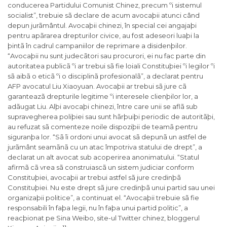
conducerea Partidului Comunist Chinez, precum ºi sistemul
socialist”, trebuie sã declare de acum avocaþii atunci când
depun jurãmântul. Avocaþii chinezi, în special cei angajaþi
pentru apãrarea drepturilor civice, au fost adeseori luaþi la
þintã în cadrul campaniilor de reprimare a disidenþilor.
“Avocaþii nu sunt judecãtori sau procurori, ei nu fac parte din
autoritatea publicã ºi ar trebui sã fie loiali Constituþiei ºi legilor ºi
sã aibã o eticã ºi o disciplinã profesionalã”, a declarat pentru
AFP avocatul Liu Xiaoyuan. Avocaþii ar trebui sã jure cã
garanteazã drepturile legitime ºi interesele clienþilor lor, a
adãugat Liu. Alþi avocaþi chinezi, între care unii se aflã sub
supravegherea poliþiei sau sunt hãrþuiþi periodic de autoritãþi,
au refuzat sã comenteze noile dispoziþii de teamã pentru
siguranþa lor. “Sã îi ordoni unui avocat sã depunã un astfel de
jurãmânt seamãnã cu un atac împotriva statului de drept”, a
declarat un alt avocat sub acoperirea anonimatului. “Statul
afirmã cã vrea sã construiascã un sistem judiciar conform
Constituþiei, avocaþii ar trebui astfel sã jure credinþã
Constituþiei. Nu este drept sã jure credinþã unui partid sau unei
organizaþii politice”, a continuat el. “Avocaþii trebuie sã fie
responsabili în faþa legii, nu în faþa unui partid politic”, a
reacþionat pe Sina Weibo, site-ul Twitter chinez, bloggerul