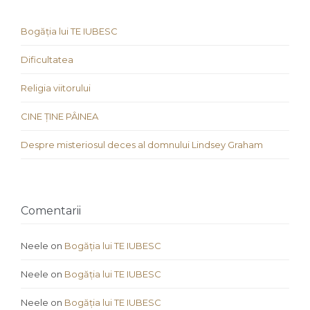
Bogăția lui TE IUBESC
Dificultatea
Religia viitorului
CINE ȚINE PÂINEA
Despre misteriosul deces al domnului Lindsey Graham
Comentarii
Neele
on
Bogăția lui TE IUBESC
Neele
on
Bogăția lui TE IUBESC
Neele
on
Bogăția lui TE IUBESC