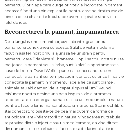
pamantului prin apa care curge prin tevile ingropate in pamant,
aceasta fiind si una din explicatiile pentru care ne simtim asa de
bine la dus si chiar este locul unde avem inspiratie si ne vin tot
felul de idei.
Reconectarea la pamant, impamantarea
De-a lungul istoriei umanitatii, civilizatii intregi au onorat
pamantul si conexiunea cu acesta. Stilul de viata modern a
facut in asa fel incat omul a ajuns sa fie un strain pentru
pamantul care ii da viata si il hraneste. Copiii secolul nostru nu se
mai joaca in pamant sau in iarba, sunt izolati in apartamente si
case de beton. David Wolfe spune ca atunci cand suntem
conectati la pamant suntem practic in contact cu orice fiinta vie
conectata la pamant in momentul acela fie ca sunt plante ,
animale sau alti oameni de la capatul opus al lumii. Atunci
misiunea noastra devine una de a inspira si de a promova
reconectarea la energia pamantului ca un mod simplu si natural
pentru a face o lume mai sanatoasa si mai buna. Stai in echilibru,
stai conectat, foloseste-te de cea mai puternica forma de
antioxidanti anti-inflamatorii din natura. Vindecarea nu trebuie
sa provina dintr-o injectie sau un medicament, ea vine direct
din pamant, tot ce trebuie sa faci este sa iti dai incaltarile jos!