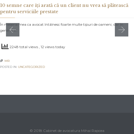
10 semne care îți arată că un client nu vrea să plătească
pentru serviciile prestate
În meseria mea ca avocat întâlnesc foarte multe tipuri de oameni, dar în
general îi…
2248 total views
, 12 views today
MR

POSTED IN:
UNCATEGORIZED
© 2018 Cabinet de avocatura Mihai Rapcea