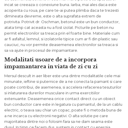
incat se creeaza o conexiune buna. Iarba, mai ales daca este
acoperita cu roua, pe care te-ai putea plimba daca te trezesti
dimineata devreme, este o alta suprafata extrem de
potrivita. Potrivit dr. Oschman, betonul este un bun conductor,
atata timp cat aceasta nu a fost izolat. Picturile pe beton nu
permit electronilor sa treaca prin el foarte bine. Materiale cum
ar fi asfaltul, lemnul, si izolatorile tipice cum ar fi din plastic sau
cauciuc, nu vor permite deasemenea electronilor sa treaca si
sa va ajute in procesul de impamantare.
Modalitati usoare de a incorpora
impamantarea in viata de zi cu zi
Mersul descult in aer liber este una dintre modalitatile cele mai
minunate, ieftine si puternice de a ne conecta la pamant si care
poate contribui, de asemenea, si accelera refacerea tesuturilor
si inlaturarea durerilor musculare in urma exercitiilor
extenuante. Deasemenea orice contact direct cu un obiect
bun conductor care este in legatura cu pamantul, de la un cablu
electric, o teava sau chiar un copac, poate fi o metoda buna de
a ne incarca cu electronii negativi. O alta solutie pe care
majoritatea dintre noi o folosim fara sa ne dam seama este
dusul. In timp ce facem dus, suntem in contact cu energia