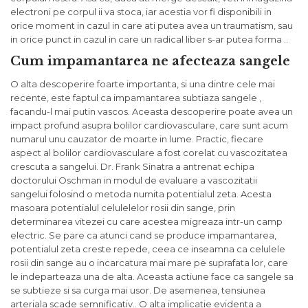
electroni pe corpul ii va stoca, iar acestia vor fi disponibili in
orice moment in cazul in care ati putea avea un traumatism, sau
in orice punct in cazul in care un radical liber s-ar putea forma ..
Cum impamantarea ne afecteaza sangele
O alta descoperire foarte importanta, si una dintre cele mai
recente, este faptul ca impamantarea subtiaza sangele ,
facandu-l mai putin vascos. Aceasta descoperire poate avea un
impact profund asupra bolilor cardiovasculare, care sunt acum
numarul unu cauzator de moarte in lume. Practic, fiecare
aspect al bolilor cardiovasculare a fost corelat cu vascozitatea
crescuta a sangelui. Dr. Frank Sinatra a antrenat echipa
doctorului Oschman in modul de evaluare a vascozitatii
sangelui folosind o metoda numita potentialul zeta. Acesta
masoara potentialul celulelelor rosii din sange, prin
determinarea vitezei cu care acestea migreaza intr-un camp
electric. Se pare ca atunci cand se produce impamantarea,
potentialul zeta creste repede, ceea ce inseamna ca celulele
rosii din sange au o incarcatura mai mare pe suprafata lor, care
le indeparteaza una de alta. Aceasta actiune face ca sangele sa
se subtieze si sa curga mai usor. De asemenea, tensiunea
arteriala scade semnificativ.. O alta implicatie evidenta a