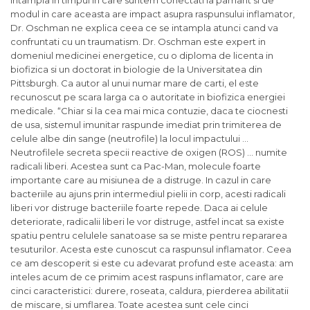
intampla in timpul in care suntem conectati la pamant si de
modul in care aceasta are impact asupra raspunsului inflamator,
Dr. Oschman ne explica ceea ce se intampla atunci cand va
confruntati cu un traumatism. Dr. Oschman este expert in
domeniul medicinei energetice, cu o diploma de licenta in
biofizica si un doctorat in biologie de la Universitatea din
Pittsburgh. Ca autor al unui numar mare de carti, el este
recunoscut pe scara larga ca o autoritate in biofizica energiei
medicale. “Chiar si la cea mai mica contuzie, daca te ciocnesti
de usa, sistemul imunitar raspunde imediat prin trimiterea de
celule albe din sange (neutrofile) la locul impactului …
Neutrofilele secreta specii reactive de oxigen (ROS) … numite
radicali liberi. Acestea sunt ca Pac-Man, molecule foarte
importante care au misiunea de a distruge. In cazul in care
bacteriile au ajuns prin intermediul pielii in corp, acesti radicali
liberi vor distruge bacteriile foarte repede. Daca ai celule
deteriorate, radicalii liberi le vor distruge, astfel incat sa existe
spatiu pentru celulele sanatoase sa se miste pentru repararea
tesuturilor. Acesta este cunoscut ca raspunsul inflamator. Ceea
ce am descoperit si este cu adevarat profund este aceasta: am
inteles acum de ce primim acest raspuns inflamator, care are
cinci caracteristici: durere, roseata, caldura, pierderea abilitatii
de miscare, si umflarea. Toate acestea sunt cele cinci