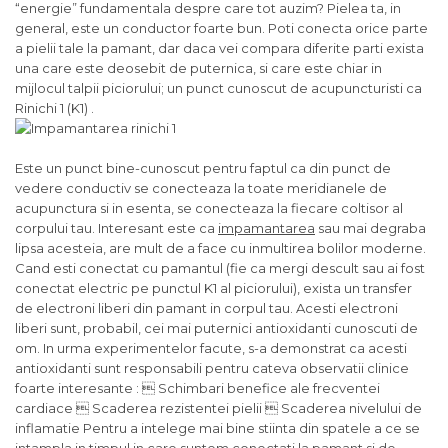
“energie” fundamentala despre care tot auzim? Pielea ta, in
general, este un conductor foarte bun. Poti conecta orice parte
a pielii tale la pamant, dar daca vei compara diferite parti exista
una care este deosebit de puternica, si care este chiar in
mijlocul talpii piciorului; un punct cunoscut de acupuncturisti ca
Rinichi 1 (K1) .
Este un punct bine-cunoscut pentru faptul ca din punct de
vedere conductiv se conecteaza la toate meridianele de
acupunctura si in esenta, se conecteaza la fiecare coltisor al
corpului tau. Interesant este ca
impamantarea
sau mai degraba
lipsa acesteia, are mult de a face cu inmultirea bolilor moderne.
Cand esti conectat cu pamantul (fie ca mergi descult sau ai fost
conectat electric pe punctul K1 al piciorului), exista un transfer
de electroni liberi din pamant in corpul tau. Acesti electroni
liberi sunt, probabil, cei mai puternici antioxidanti cunoscuti de
om. In urma experimentelor facute, s-a demonstrat ca acesti
antioxidanti sunt responsabili pentru cateva observatii clinice
foarte interesante :  Schimbari benefice ale frecventei
cardiace  Scaderea rezistentei pielii  Scaderea nivelului de
inflamatie Pentru a intelege mai bine stiinta din spatele a ce se