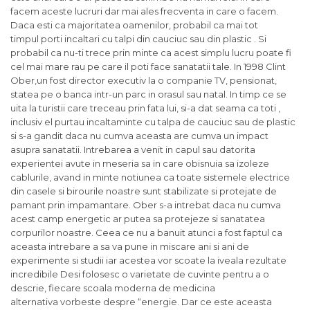
facem aceste lucruri dar mai ales frecventa in care o facem.
Daca esti ca majoritatea oamenilor, probabil ca mai tot
timpul porti incaltari cu talpi din cauciuc sau din plastic . Si
probabil ca nu-ti trece prin minte ca acest simplu lucru poate fi
cel mai mare rau pe care il poti face sanatatii tale. In 1998 Clint
Ober,un fost director executiv la o companie TV, pensionat,
statea pe o banca intr-un parc in orasul sau natal. In timp ce se
uita la turistii care treceau prin fata lui, si-a dat seama ca toti ,
inclusiv el purtau incaltaminte cu talpa de cauciuc sau de plastic
si s-a gandit daca nu cumva aceasta are cumva un impact
asupra sanatatii. Intrebarea a venit in capul sau datorita
experientei avute in meseria sa in care obisnuia sa izoleze
cablurile, avand in minte notiunea ca toate sistemele electrice
din casele si birourile noastre sunt stabilizate si protejate de
pamant prin impamantare. Ober s-a intrebat daca nu cumva
acest camp energetic ar putea sa protejeze si sanatatea
corpurilor noastre. Ceea ce nu a banuit atunci a fost faptul ca
aceasta intrebare a sa va pune in miscare ani si ani de
experimente si studii iar acestea vor scoate la iveala rezultate
incredibile Desi folosesc o varietate de cuvinte pentru a o
descrie, fiecare scoala moderna de medicina
alternativa vorbeste despre “energie. Dar ce este aceasta