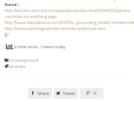
Surse :
http://articles.mercola.com/sites/articles/archive/2099/12/31/james-
oschman-on-earthing.aspx
http://www.naturalnews.com/031754_grounding_health.html#ixzz1
http://www.earthinginstitute.net/index.php/overview
]]>
2 total views
, 1 views today
Category

Uncategorized
Tags

sanatate

Share

Tweet

+1