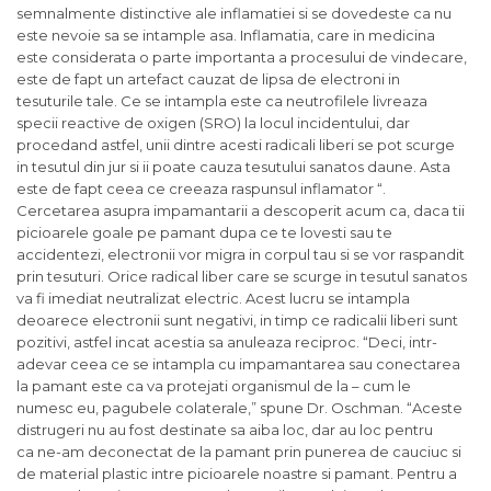
semnalmente distinctive ale inflamatiei si se dovedeste ca nu
este nevoie sa se intample asa. Inflamatia, care in medicina
este considerata o parte importanta a procesului de vindecare,
este de fapt un artefact cauzat de lipsa de electroni in
tesuturile tale. Ce se intampla este ca neutrofilele livreaza
specii reactive de oxigen (SRO) la locul incidentului, dar
procedand astfel, unii dintre acesti radicali liberi se pot scurge
in tesutul din jur si ii poate cauza tesutului sanatos daune. Asta
este de fapt ceea ce creeaza raspunsul inflamator “.
Cercetarea asupra impamantarii a descoperit acum ca, daca tii
picioarele goale pe pamant dupa ce te lovesti sau te
accidentezi, electronii vor migra in corpul tau si se vor raspandit
prin tesuturi. Orice radical liber care se scurge in tesutul sanatos
va fi imediat neutralizat electric. Acest lucru se intampla
deoarece electronii sunt negativi, in timp ce radicalii liberi sunt
pozitivi, astfel incat acestia sa anuleaza reciproc. “Deci, intr-
adevar ceea ce se intampla cu impamantarea sau conectarea
la pamant este ca va protejati organismul de la – cum le
numesc eu, pagubele colaterale,” spune Dr. Oschman. “Aceste
distrugeri nu au fost destinate sa aiba loc, dar au loc pentru
ca ne-am deconectat de la pamant prin punerea de cauciuc si
de material plastic intre picioarele noastre si pamant. Pentru a