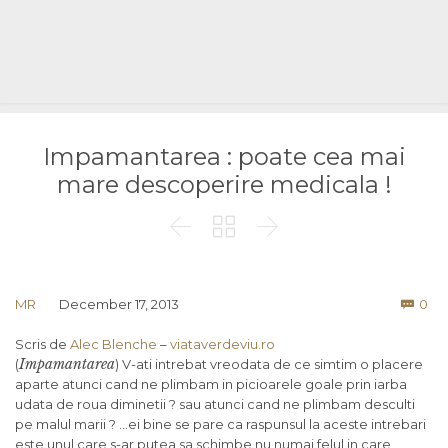
Impamantarea : poate cea mai
mare descoperire medicala !



Co
MR
December 17, 2013
0

Scris de
Alec Blenche
–
viataverdeviu.ro
Impamantarea
(
) V-ati intrebat vreodata de ce simtim o placere
aparte atunci cand ne plimbam in picioarele goale prin iarba
udata de roua diminetii ? sau atunci cand ne plimbam desculti
pe malul marii ? …ei bine se pare ca raspunsul la aceste intrebari
este unul care s-ar putea sa schimbe nu numai felul in care