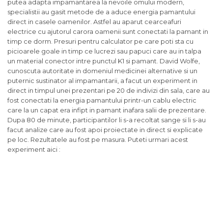
putea adapta impamantarea la nevoile omului modern,
specialistii au gasit metode de a aduce energia pamantului
direct in casele oamenilor. Astfel au aparut cearceafuri
electrice cu ajutorul carora oamenii sunt conectati la pamant in
timp ce dorm. Presuri pentru calculator pe care poti sta cu
picioarele goale in timp ce lucrezi sau papuci care au in talpa
un material conector intre punctul K1 si pamant. David Wolfe,
cunoscuta autoritate in domeniul medicinei alternative si un
puternic sustinator al impamantarii, a facut un experiment in
direct in timpul unei prezentari pe 20 de indivizi din sala, care au
fost conectati la energia pamantului printr-un cablu electric
care la un capat era infipt in pamant inafara salii de prezentare.
Dupa 80 de minute, participantilor li s-a recoltat sange si li s-au
facut analize care au fost apoi proiectate in direct si explicate
pe loc. Rezultatele au fost pe masura. Puteti urmari acest
experiment aici :