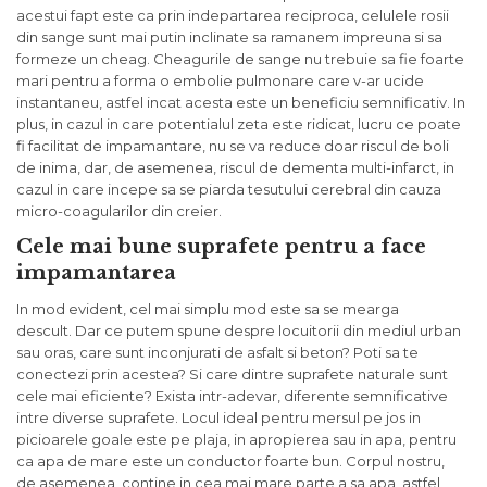
acestui fapt este ca prin indepartarea reciproca, celulele rosii
din sange sunt mai putin inclinate sa ramanem impreuna si sa
formeze un cheag. Cheagurile de sange nu trebuie sa fie foarte
mari pentru a forma o embolie pulmonare care v-ar ucide
instantaneu, astfel incat acesta este un beneficiu semnificativ. In
plus, in cazul in care potentialul zeta este ridicat, lucru ce poate
fi facilitat de impamantare, nu se va reduce doar riscul de boli
de inima, dar, de asemenea, riscul de dementa multi-infarct, in
cazul in care incepe sa se piarda tesutului cerebral din cauza
micro-coagularilor din creier.
Cele mai bune suprafete pentru a face
impamantarea
In mod evident, cel mai simplu mod este sa se mearga
descult. Dar ce putem spune despre locuitorii din mediul urban
sau oras, care sunt inconjurati de asfalt si beton? Poti sa te
conectezi prin acestea? Si care dintre suprafete naturale sunt
cele mai eficiente? Exista intr-adevar, diferente semnificative
intre diverse suprafete. Locul ideal pentru mersul pe jos in
picioarele goale este pe plaja, in apropierea sau in apa, pentru
ca apa de mare este un conductor foarte bun. Corpul nostru,
de asemenea, contine in cea mai mare parte a sa apa, astfel