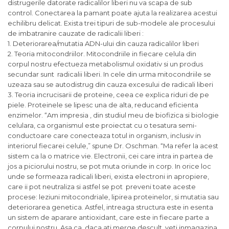
distrugerile datorate radicalilor liberi nu va scapa de sub
control. Conectarea la pamant poate ajuta la realizarea acestui
echilibru delicat. Exista trei tipuri de sub-modele ale procesului
de imbatranire cauzate de radicalii liberi :
1. Deteriorarea/mutatia ADN-ului din cauza radicalilor liberi
2. Teoria mitocondriilor. Mitocondriile in fiecare celula din
corpul nostru efectueza metabolismul oxidativ si un produs
secundar sunt radicalii liberi. In cele din urma mitocondriile se
uzeaza sau se autodistrug din cauza excesului de radicali liberi
3. Teoria incrucisarii de proteine, ceea ce explica riduri de pe
piele. Proteinele se lipesc una de alta, reducand eficienta
enzimelor. “Am impresia , din studiul meu de biofizica si biologie
celulara, ca organismul este proiectat cu o tesatura semi-
conductoare care conecteaza totul in organism, inclusiv in
interiorul fiecarei celule,” spune Dr. Oschman. “Ma refer la acest
sistem ca la o matrice vie. Electronii, cei care intra in partea de
jos a piciorului nostru, se pot muta oriunde in corp. In orice loc
unde se formeaza radicali liberi, exista electroni in apropiere,
care ii pot neutraliza si astfel se pot preveni toate aceste
procese: leziuni mitocondriale, lipirea proteinelor, si mutatia sau
deteriorarea genetica. Astfel, intreaga structura este in esenta
un sistem de aparare antioxidant, care este in fiecare parte a
corpului nostru. Asa ca, daca ati merge descult, veti inmagazina