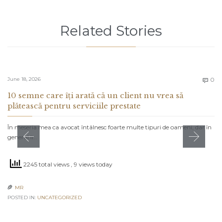
Related Stories
C
June 18, 2026
0

10 semne care îți arată că un client nu vrea să
plătească pentru serviciile prestate
În meseria mea ca avocat întâlnesc foarte multe tipuri de oameni, dar în
general îi…
2245 total views
, 9 views today
MR

POSTED IN:
UNCATEGORIZED