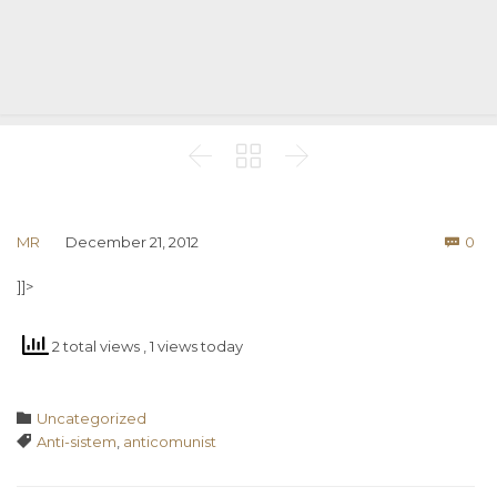



Co
MR
December 21, 2012
0

]]>
2 total views
, 1 views today
Category

Uncategorized
Tags

Anti-sistem
,
anticomunist