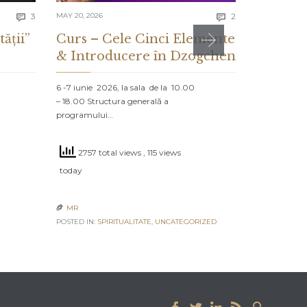
Comments
Comments
3
MAY 20, 2026
2
MAY 13, 2026


tății”
Curs – Cele Cinci Elemente
CE ES
& Introducere în Dzogchen
ȘI CE 
DESPR
6 -7 iunie 2026, la sala de la 10.00
– 18.00 Structura generală a
PROLOG: MA
programului…
NORD Un vap
navighează că
2757 total views
, 115 views
2563 to
today
today
MR

POSTED IN:
SPIRITUALITATE
,
UNCATEGORIZED
MR

IZED
POSTED IN:
UN