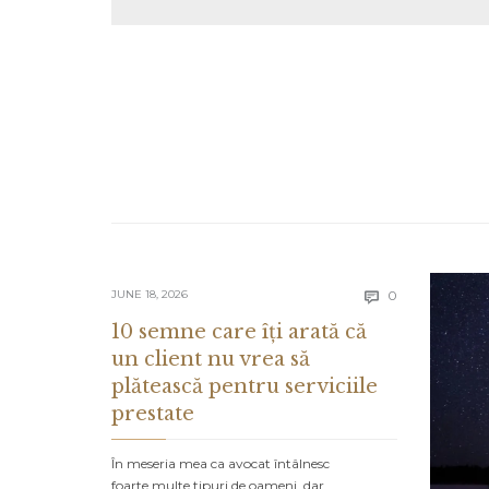
Comments
JUNE 18, 2026
0

10 semne care îți arată că
un client nu vrea să
plătească pentru serviciile
prestate
În meseria mea ca avocat întâlnesc
foarte multe tipuri de oameni, dar