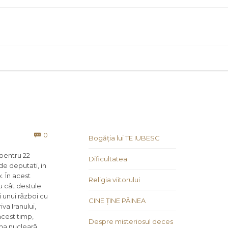
Comments
0

Bogăția lui TE IUBESC
 pentru 22
Dificultatea
de deputati, in
. În acest
Religia viitorului
cu cât destule
i unui rãzboi cu
CINE ȚINE PÂINEA
va Iranului,
acest timp,
Despre misteriosul deces
rma nuclearã,