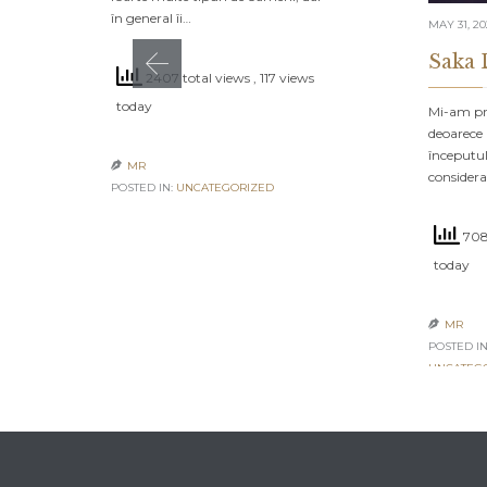
în general îi…
MAY 31, 2
Saka 
2407 total views
, 117 views
today
Mi-am pro
deoarece 
începutul
MR

consider
POSTED IN:
UNCATEGORIZED
708
today
MR

POSTED IN
UNCATEG