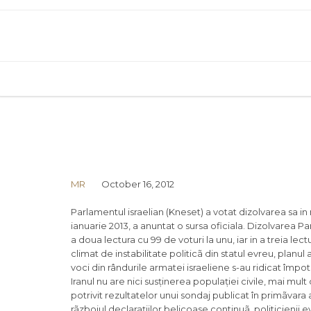
MR
October 16, 2012
Parlamentul israelian (Kneset) a votat dizolvarea sa in
ianuarie 2013, a anuntat o sursa oficiala. Dizolvarea P
a doua lectura cu 99 de voturi la unu, iar in a treia lec
climat de instabilitate politicã din statul evreu, planul
voci din rândurile armatei israeliene s-au ridicat împotr
Iranul nu are nici susținerea populației civile, mai mult
potrivit rezultatelor unui sondaj publicat în primãvara 
rãzboiul declarațiilor belicoase continuã, politicienii