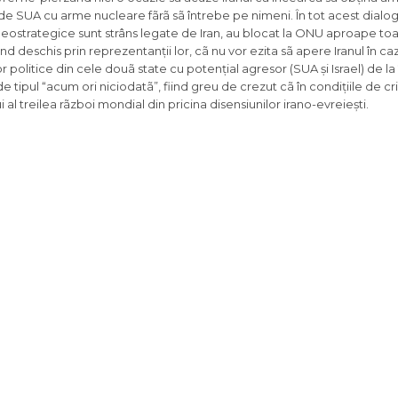
 de SUA cu arme nucleare fãrã sã întrebe pe nimeni. În tot acest dialog
eostrategice sunt strâns legate de Iran, au blocat la ONU aproape toat
d deschis prin reprezentanții lor, cã nu vor ezita sã apere Iranul în ca
lor politice din cele douã state cu potențial agresor (SUA și Israel) de l
 de tipul “acum ori niciodatã”, fiind greu de crezut cã în condițiile de 
i al treilea rãzboi mondial din pricina disensiunilor irano-evreiești.