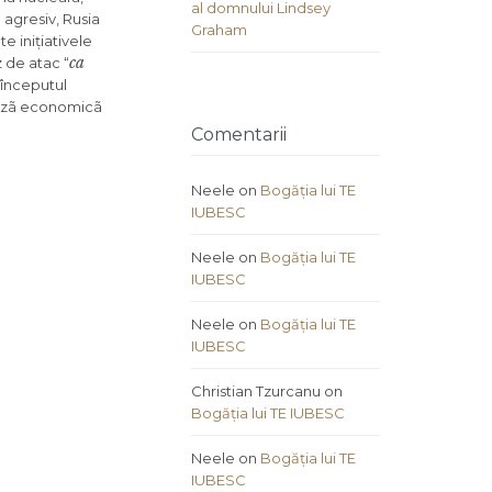
al domnului Lindsey
 agresiv, Rusia
Graham
e inițiativele
ca
z de atac “
a începutul
crizã economicã
Comentarii
Neele
on
Bogăția lui TE
IUBESC
Neele
on
Bogăția lui TE
IUBESC
Neele
on
Bogăția lui TE
IUBESC
Christian Tzurcanu
on
Bogăția lui TE IUBESC
Neele
on
Bogăția lui TE
IUBESC