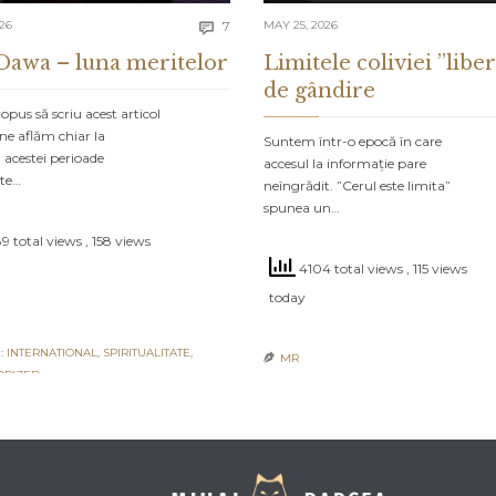
Comments
026
7
MAY 25, 2026

Dawa – luna meritelor
Limitele coliviei ”liber
de gândire
pus să scriu acest articol
ne aflăm chiar la
Suntem într-o epocă în care
 acestei perioade
accesul la informație pare
ate…
neîngrădit. ”Cerul este limita”
spunea un…
9 total views
, 158 views
4104 total views
, 115 views
today
:
INTERNATIONAL
,
SPIRITUALITATE
,
MR

ORIZED
POSTED IN:
INTERNATIONAL
,
UNCATEGOR