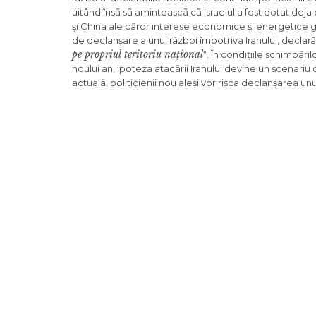
uitând însã sã aminteascã cã Israelul a fost dotat deja
și China ale cãror interese economice și energetice g
de declanșare a unui rãzboi împotriva Iranului, declarân
pe propriul teritoriu național
“. În condițiile schimbãri
noului an, ipoteza atacãrii Iranului devine un scenariu
actualã, politicienii nou aleși vor risca declanșarea unu