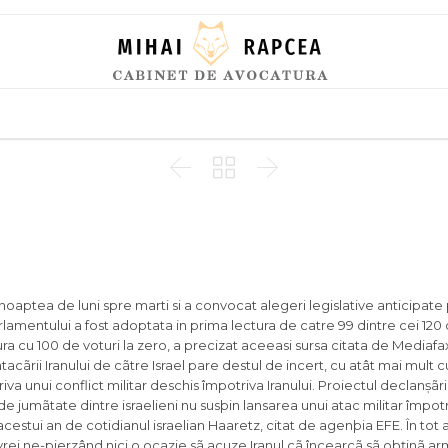
Skip
to
content



 noaptea de luni spre marti si a convocat alegeri legislative anticipate
arlamentului a fost adoptata in prima lectura de catre 99 dintre cei 120 
tura cu 100 de voturi la zero, a precizat aceeasi sursa citata de Mediafax
 atacãrii Iranului de cãtre Israel pare destul de incert, cu atât mai mult 
iva unui conflict militar deschis împotriva Iranului. Proiectul declanșãri
 de jumãtate dintre israelieni nu susþin lansarea unui atac militar împotri
acestui an de cotidianul israelian Haaretz, citat de agenþia EFE. În tot 
 evrei ne-pierzând nici o ocazie sã acuze Iranul cã încearcã sã obținã a