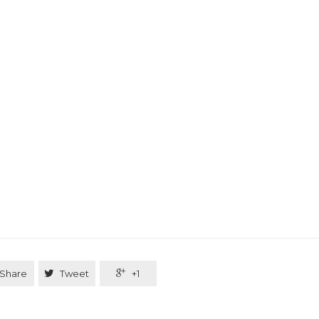
Share

Tweet

+1