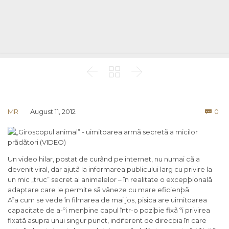



Co
MR
August 11, 2012
0

Un video hilar, postat de curând pe internet, nu numai cã a
devenit viral, dar ajutã la informarea publicului larg cu privire la
un mic „truc” secret al animalelor – în realitate o excepþionalã
adaptare care le permite sã vâneze cu mare eficienþã.
Aºa cum se vede în filmarea de mai jos, pisica are uimitoarea
capacitate de a-ºi menþine capul într-o poziþie fixã ºi privirea
fixatã asupra unui singur punct, indiferent de direcþia în care