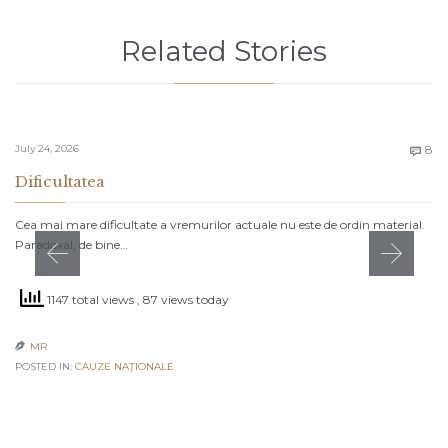
Related Stories
C
July 24, 2026
8

Dificultatea
Cea mai mare dificultate a vremurilor actuale nu este de ordin material.
Paradoxal, de bine…
1147 total views
, 87 views today
MR

POSTED IN:
CAUZE NAŢIONALE