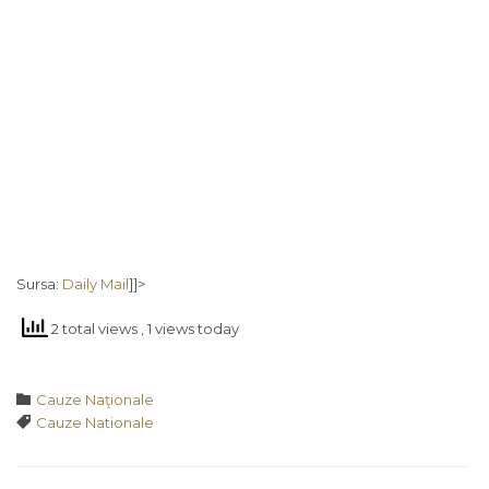
Sursa:
Daily Mail
]]>
2 total views
, 1 views today
Category

Cauze Naţionale
Tags

Cauze Nationale