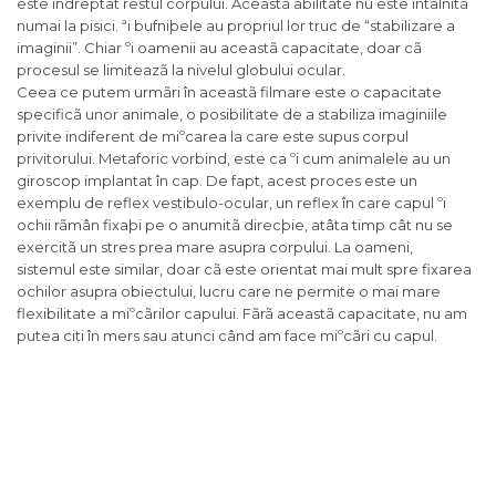
este îndreptat restul corpului. Aceastã abilitate nu este întâlnitã
numai la pisici. ªi bufniþele au propriul lor truc de “stabilizare a
imaginii”. Chiar ºi oamenii au aceastã capacitate, doar cã
procesul se limiteazã la nivelul globului ocular.
Ceea ce putem urmãri în aceastã filmare este o capacitate
specificã unor animale, o posibilitate de a stabiliza imaginiile
privite indiferent de miºcarea la care este supus corpul
privitorului. Metaforic vorbind, este ca ºi cum animalele au un
giroscop implantat în cap. De fapt, acest proces este un
exemplu de reflex vestibulo-ocular, un reflex în care capul ºi
ochii rãmân fixaþi pe o anumitã direcþie, atâta timp cât nu se
exercitã un stres prea mare asupra corpului. La oameni,
sistemul este similar, doar cã este orientat mai mult spre fixarea
ochilor asupra obiectului, lucru care ne permite o mai mare
flexibilitate a miºcãrilor capului. Fãrã aceastã capacitate, nu am
putea citi în mers sau atunci când am face miºcãri cu capul.