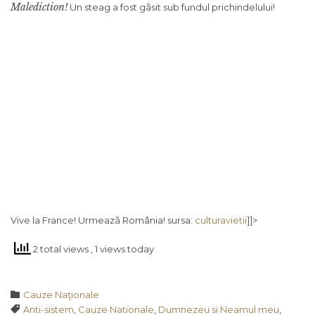
Malediction!
Un steag a fost gãsit sub fundul prichindelului!
Vive la France! Urmeazã România! sursa:
culturavietii
]]>
2 total views
, 1 views today
Category

Cauze Naţionale
Tags

Anti-sistem
,
Cauze Nationale
,
Dumnezeu si Neamul meu
,