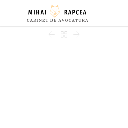


