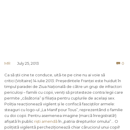
Co
MR
July 25, 2013
0

Ca sã știi cine te conduce, uitã-te pe cine nu ai voie sã
critici (Voltaire) 14 iulie 2013: Președintele Franței este huiduit în
timpul paradei de Ziua Naționalã de cãtre un grup de infractori
periculoși – familii cu copii, veniți sã protesteze contra legii care
permite „cãsãtoria” și filiația pentru cuplurile de același sex.
Poliția reacționeazã vigilent și le confiscã fasciștilor armele:
steaguri cu logo-ul „La Manif pour Tous”, reprezentând o familie
cu doi copii. Pentru asemenea imagine (marcã înregistratã!)
afișatã în public
riști amendã
în „patria drepturilor omului”… O
polițistã vigilentã percheziționeazã chiar cãruciorul unui copil!