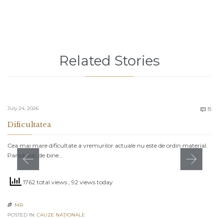
Related Stories
C
July 24, 2026
8

Dificultatea
Cea mai mare dificultate a vremurilor actuale nu este de ordin material.
Paradoxal, de bine…
1762 total views
, 92 views today
MR

POSTED IN:
CAUZE NAŢIONALE