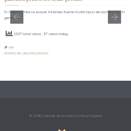
În meseria mea ca avocat întâlnesc foarte multe tipuri de oameni, dar în
general îi…
2327 total views
, 37 views today
MR

POSTED IN:
UNCATEGORIZED
© 2018 Cabinet de avocatura Mihai Rapcea