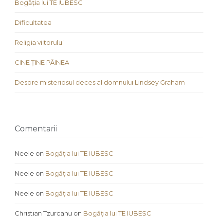
Bogăția lui TE IUBESC
Dificultatea
Religia viitorului
CINE ȚINE PÂINEA
Despre misteriosul deces al domnului Lindsey Graham
Comentarii
Neele
on
Bogăția lui TE IUBESC
Neele
on
Bogăția lui TE IUBESC
Neele
on
Bogăția lui TE IUBESC
Christian Tzurcanu
on
Bogăția lui TE IUBESC