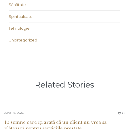
Sănătate
Spiritualitate
Tehnologie
Uncategorized
Related Stories
C
June 18, 2026
0

10 semne care îți arată că un client nu vrea să
plătească pentru serviciile prestate