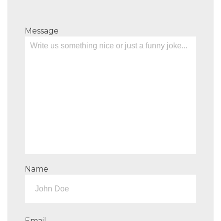
Message
Name
Email