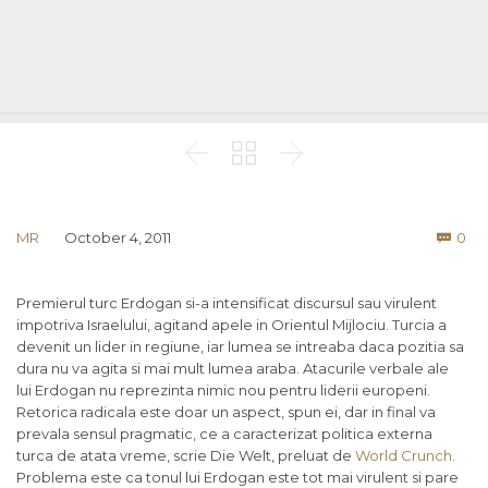



Co
MR
October 4, 2011
0

Premierul turc Erdogan si-a intensificat discursul sau virulent
impotriva Israelului, agitand apele in Orientul Mijlociu. Turcia a
devenit un lider in regiune, iar lumea se intreaba daca pozitia sa
dura nu va agita si mai mult lumea araba. Atacurile verbale ale
lui Erdogan nu reprezinta nimic nou pentru liderii europeni.
Retorica radicala este doar un aspect, spun ei, dar in final va
prevala sensul pragmatic, ce a caracterizat politica externa
turca de atata vreme, scrie Die Welt, preluat de
World Crunch
.
Problema este ca tonul lui Erdogan este tot mai virulent si pare