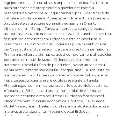
ingrijorator daca discursul sau s-ar pune in practica. El a trimis o
nava turceasca de prospectare a gazelor naturale si a
rezervelor de petrol de-a lungul coastei Ciprului, dar si nave de
patrulare si forte aeriene. Aceasta ne indica faptul ca premierul
turc doreste sa-si sustine dominatia nu numai in Orientul
Mijlociu, dar si in Europa. Turcia a incercat sa sparga blocada
asupra Fasiei Gaza, in primavara anului 2010 si atunci 9 activisti au
fost ucisi de catre israelieni. Erdogan insista ca Israelul sa-si
prezinte scuze in mod oficial Turciei si sa puna capat blocadei
din Gaza, sustinand ca este o incalcare a dreptului international.
Prim-ministrul turc a afirmat ca acest comportament al Israelului
constituie un motiv de razboi. El denunta, de asemenea,
tratamentul Israelului fata de palestinieni, avand un ton destul
de virulent. Conform spuselor lui Erdogan Israelul a ucis “sute de
mii” de palestinieni. In ceea ce priveste Holocaustul, el pare sa
impartaseasca opinii similare cu ale presedintelui Iranului,
Ahmadinejad, conform carora Israelul foloseste Holocaustul ca
o “scuza”, astfel incat sa-si poata asuma rolul de victima. O
asemena atitudine arata ostilitatea lui Erdogan fata de Israel,
dincolo de nemultumirile economice si politice. De la Gamal
Abdel Nasser, fara indoiala, nicio alta personalitate politica nu a
mai avut atata rezonanta in regiune decat Erdogan.