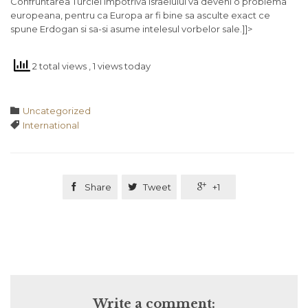
Confruntarea Turciei impotriva Israelului va deveni o problema
europeana, pentru ca Europa ar fi bine sa asculte exact ce
spune Erdogan si sa-si asume intelesul vorbelor sale.]]>
2 total views
, 1 views today
Category

Uncategorized
Tags

International

Share

Tweet

+1
Write a comment: