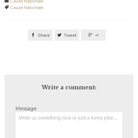
Category

Cauze Naţionale
Tags

Cauze Nationale

Share

Tweet

+1
Write a comment:
Message