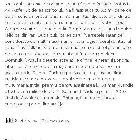
scriitorului britanic de origine indiana Salman Rushdie, potrivit
AP. Astfel, uciderea scriitorului va fi rasplatita cu 3,3 milioane de
dolari, scrie azi presa iraniana. Salman Rushdie este unul dintre
numele vehiculate intens in ultimii ani pentru un Nobel literar
Operele scriitorului originar din Bombay au starnit furia liderilor
religiosi din Iran. Dupa publicarea cartii “Versetele satanice”,
considerate de multi musulmani un sacrilegiu, liderul spiritual al
Iranului, ayatollahul Khomeini, semnase un edict religios in care
declara ca asasinarea scriitorului ar fi “un lucru pe placul
Domnului”. Actul a deteriorat relatiile dintre Teheran si Londra.
Informatiile referitoare la majorarea recompensei pentru
asasinarea lui Salman Rushdie par sa aiba legatura cu filmul
antiislamic care a provocat un val de violente in lumea
musulmana. Initial, premiul pentru asasinarea lui Salman Rushdie
a fost de un milion de dolari. Salman Rushdie a primit in 2007
titlul de Cavaler al Imperiului Britanic, fiind detinatorul a
numeroase premii literare.]]>
2 total views
, 2 views today