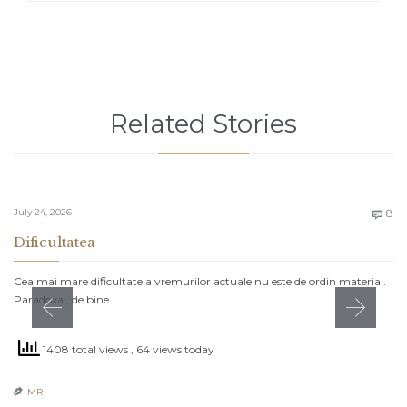
Related Stories
C
July 24, 2026
8

Dificultatea
Cea mai mare dificultate a vremurilor actuale nu este de ordin material.
Paradoxal, de bine…
1408 total views
, 64 views today
MR
