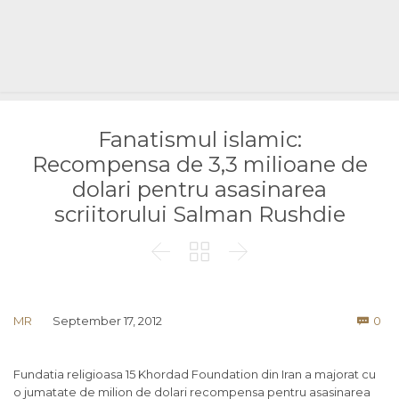
Fanatismul islamic:
Recompensa de 3,3 milioane de
dolari pentru asasinarea
scriitorului Salman Rushdie



Co
MR
September 17, 2012
0

Fundatia religioasa 15 Khordad Foundation din Iran a majorat cu
o jumatate de milion de dolari recompensa pentru asasinarea