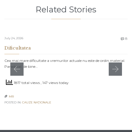
Related Stories
C
July 24, 2026
8

Dificultatea
Cea mai mare dificultate a vremurilor actuale nu este de ordin material.
Paradoxal, de bine…
1817 total views
, 147 views today
MR

POSTED IN:
CAUZE NAŢIONALE