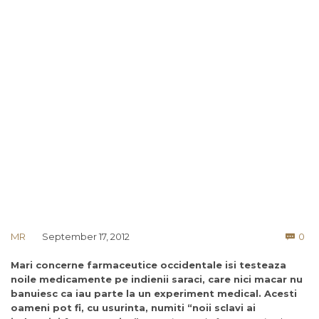
Co
MR
September 17, 2012
0

Mari concerne farmaceutice occidentale isi testeaza
noile medicamente pe indienii saraci, care nici macar nu
banuiesc ca iau parte la un experiment medical. Acesti
oameni pot fi, cu usurinta, numiti “noii sclavi ai