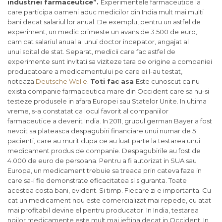
industriei farmaceutice”.
Experimentele farmaceutice la
care participa oameni aduc medicilor din India mult mai multi
bani decat salariul lor anual. De exemplu, pentru un astfel de
experiment, un medic primeste un avans de 3.500 de euro,
cam cat salariul anual al unui doctor incepator, angajat al
unui spital de stat. Separat, medicii care fac astfel de
experimente sunt invitati sa viziteze tara de origine a companiei
producatoare a medicamentului pe care ei l-au testat,
noteaza
Deutsche Welle
.
Toti fac asa
Este cunoscut ca nu
exista companie farmaceutica mare din Occident care sa nu-si
testeze produsele in afara Europei sau Statelor Unite. In ultima
vreme, s-a constatat ca locul favorit al companiilor
farmaceutice a devenit India. In 2011, grupul german Bayer a fost
nevoit sa plateasca despagubiri financiare unui numar de 5
pacienti, care au murit dupa ce au luat parte la testarea unui
medicament produs de companie. Despagubirile au fost de
4.000 de euro de persoana. Pentru a fi autorizat in SUA sau
Europa, un medicament trebuie sa treaca prin cateva faze in
care sa-i fie demonstrate eficacitatea si siguranta. Toate
acestea costa bani, evident. Si timp. Fiecare zi e importanta. Cu
cat un medicament nou este comercializat mai repede, cu atat
mai profitabil devine el pentru producator. In India, testarea
noilor medicamente este mult mai ieftina decat in Occident. In