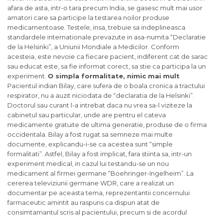
afara de asta, intr-o tara precum India, se gasesc mult mai usor
amatori care sa participe la testarea noilor produse
medicamentoase. Testele, insa, trebuie sa indeplineasca
standardele internationale prevazute in asa-numita “Declaratie
de la Helsinki”, a Uniunii Mondiale a Medicilor. Conform
acesteia, este nevoie ca fiecare pacient, indiferent cat de sarac
sau educat este, sa fie informat corect, sa stie ca participa la un
experiment.
O simpla formalitate, nimic mai mult
Pacientul indian Bilay, care sufera de o boala cronica a tractului
respirator, nu a auzit niciodata de “declaratia de la Helsinki”.
Doctorul sau curant l-a intrebat daca nu vrea sa-l viziteze la
cabinetul sau particular, unde are pentru el cateva
medicamente gratuite de ultima generatie, produse de o firma
occidentala. Bilay a fost rugat sa semneze mai multe
documente, explicandu-i-se ca acestea sunt “simple
formalitati”. Astfel, Bilay a fost implicat, fara stiinta sa, intr-un
experiment medical, in cazul lui testandu-se un nou
medicament al firmei germane “Boehringer-Ingelheim”. La
cererea televiziunii germane WDR, care a realizat un
documentar pe aceasta tema, reprezentantii concernului
farmaceutic amintit au raspuns ca dispun atat de
consimtamantul scris al pacientului, precum si de acordul