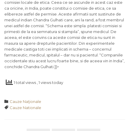
comisiei locale de etica. Ceea ce se ascunde in acest caz este
ca oricine, in India, poate constitui o comisie de etica, ce sa
elibereze astfel de permise. Aceste afirmatii sunt sustinute de
medicul indian Chandra Gulhati care, ani la rand, a fost membrul
unei astfel de comisii. “Schema este simpla: platesti comisiei si
primesti de la ea semnatura si stampila”, spune medicul. De
aceea, el este convins ca aceste comisii de etica nu sunt in
masura sa apere drepturile pacientilor. Din experimentele
medicale castiga toti cei implicati in schema – concernul
farmaceutic, medicul, spitalul – dar nu si pacientul. “Companiile
occidentale stiu acest lucru foarte bine, si de aceea vin in India”,
conchide Chandra Gulhati.]]>
1 total views
, 1 views today
Category

Cauze Naţionale
Tags

Cauze Nationale