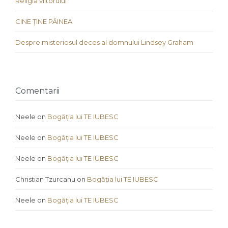
Religia viitorului
CINE ȚINE PÂINEA
Despre misteriosul deces al domnului Lindsey Graham
Comentarii
Neele
on
Bogăția lui TE IUBESC
Neele
on
Bogăția lui TE IUBESC
Neele
on
Bogăția lui TE IUBESC
Christian Tzurcanu
on
Bogăția lui TE IUBESC
Neele
on
Bogăția lui TE IUBESC