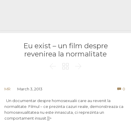
Eu exist – un film despre
revenirea la normalitate



Co
MR
March 3, 2013
0

Un documentar despre homosexualii care au revenit la
normalitate. Filmul – ce prezinta cazuri reale, demonstreaza ca
homosexualitatea nu este innascuta, ci reprezinta un
comportament insusit.]]>