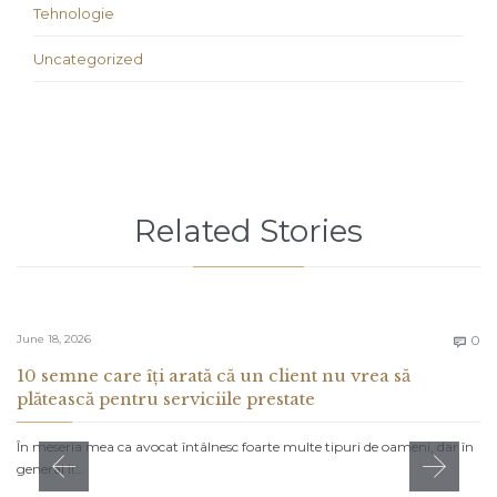
Tehnologie
Uncategorized
Related Stories
C
June 18, 2026
0

10 semne care îți arată că un client nu vrea să
plătească pentru serviciile prestate
În meseria mea ca avocat întâlnesc foarte multe tipuri de oameni, dar în
general îi…