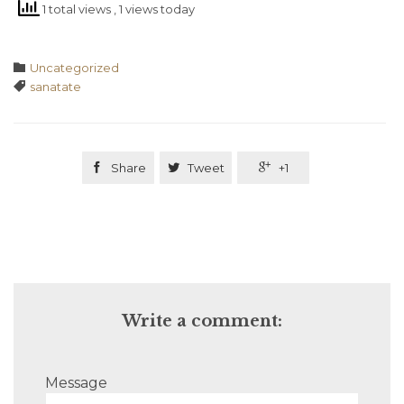
1 total views
, 1 views today
Category

Uncategorized
Tags

sanatate

Share

Tweet

+1
Write a comment:
Message