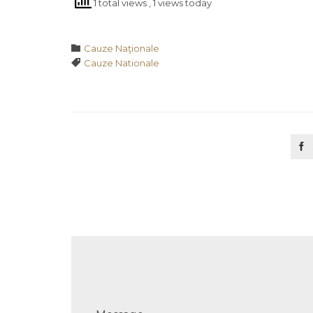
1 total views
, 1 views today
Category

Cauze Naţionale
Tags

Cauze Nationale
