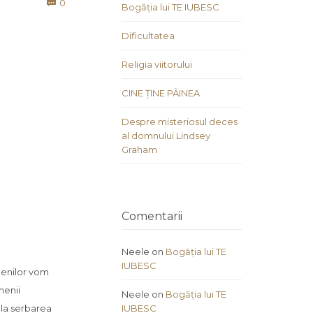
Comments
0

Bogăția lui TE IUBESC
Dificultatea
Religia viitorului
CINE ȚINE PÂINEA
Despre misteriosul deces
al domnului Lindsey
Graham
Comentarii
Neele
on
Bogăția lui TE
IUBESC
menilor vom
menii
Neele
on
Bogăția lui TE
 la serbarea
IUBESC