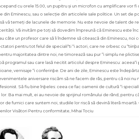
ã, începand cu orele 15.00, un pupitru și un microfon cu amplificare vor fi
ie din Eminescu, sau o selecție din articolele sale politice. Un set de po
 sã vã temeți de lacunele de memorie. Nu este nevoie de talent de rec
inceritãții. Vã invitãm pe toți sã dovedim împreunã cã Eminescu este încã
ai au câte un profesor care sã îi îndemne sã citeascã din Eminescu, noi ce
ori pentru tot felul de specialiºti ºi actori, care ne orbesc cu ºtiinþa 
pentru majoritatea dintre noi, ne timoreazã sau pur ºi simplu ne plictises
 programul sau care lasã necitit articolul despre Eminescu: aceeaºi 
ioane, vernisaje ºi conferinþe. De ani de zile, Eminescu este îndepãrta
 la evenimentele aniversare riscãm sã ne facem de râs, pentru cã noi nu 
sionist. Sã fiu bine înþeles: ceea ce fac oamenii de culturã ºi specialiº
lor. Ba mai mult, ei au nevoie de sprijinul românului de rând, pentru 
 de furnici care suntem noi, studiile lor riscã sã devinã literã moartã.
nilor Visãtori Pentru conformitate, Mihai Tociu