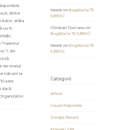
 disponibile
Neele
on
Bogăția lui TE
ezii, dintre
IUBESC
itator, atâta
Christian Tzurcanu
on
 viu în
Bogăția lui TE IUBESC
ilalþi,
ºi talentul
Neele
on
Bogăția lui TE
c ºi, din
IUBESC
pozã,
t de nivelul
ne ridicam la
Categorii
tii este
cã dacã
Arhive
 Organizatori:
Cauze Naţionale
Creaţie literară
Intense Light