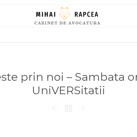
Skip
to
content
te prin noi – Sambata or
UniVERSitatii


