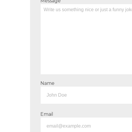
Message
Name
Email