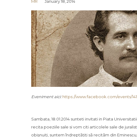
MR
January 18, 2014
Eveniment aici:
https://www.facebook.com/events/14
Sambata, 18.01.2014 sunteti invitati in Piata Universit
recita poeziile sale si vom citi articolele sale de jurali
obișnuiți, suntem îndreptãțiți sã recitãm din Eminescu,