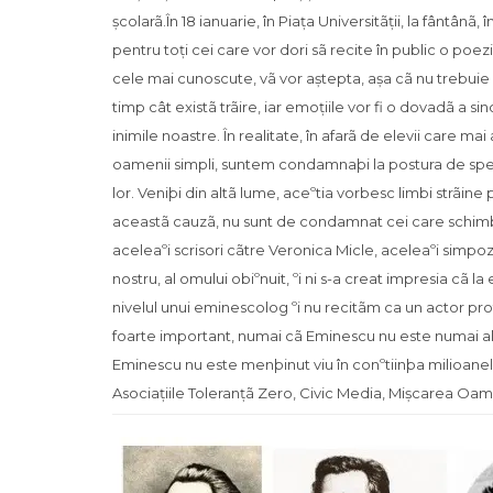
școlarã.În 18 ianuarie, în Piața Universitãții, la fântân
pentru toți cei care vor dori sã recite în public o poez
cele mai cunoscute, vã vor aștepta, așa cã nu trebuie
timp cât existã trãire, iar emoțiile vor fi o dovadã a s
inimile noastre. În realitate, în afarã de elevii care m
oamenii simpli, suntem condamnaþi la postura de spectat
lor. Veniþi din altã lume, aceºtia vorbesc limbi strãine 
aceastã cauzã, nu sunt de condamnat cei care schimbã
aceleaºi scrisori cãtre Veronica Micle, aceleaºi simpoz
nostru, al omului obiºnuit, ºi ni s-a creat impresia cã
nivelul unui eminescolog ºi nu recitãm ca un actor profe
foarte important, numai cã Eminescu nu este numai al 
Eminescu nu este menþinut viu în conºtiinþa milioanelor
Asociațiile Toleranțã Zero, Civic Media, Mișcarea Oame