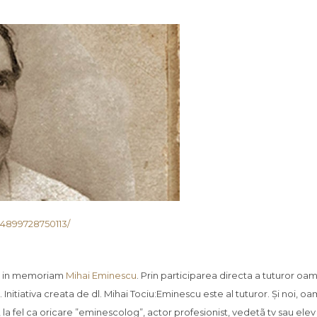
14899728750113/
atii in memoriam
Mihai Eminescu
. Prin participarea directa a tuturor oa
st. Initiativa creata de dl. Mihai Tociu:Eminescu este al tuturor. Și noi, oa
 la fel ca oricare ”eminescolog”, actor profesionist, vedetã tv sau elev