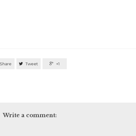
Share

Tweet

+1
Write a comment: