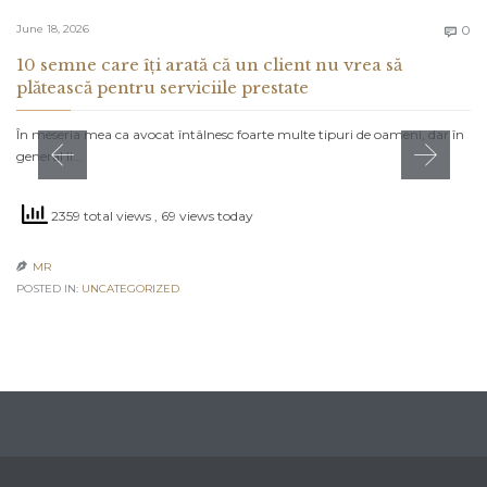
C
June 18, 2026
0

10 semne care îți arată că un client nu vrea să
plătească pentru serviciile prestate
În meseria mea ca avocat întâlnesc foarte multe tipuri de oameni, dar în
general îi…
2359 total views
, 69 views today
MR

POSTED IN:
UNCATEGORIZED