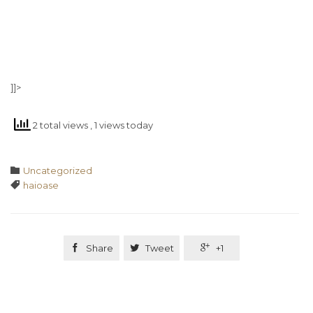
]]>
2 total views
, 1 views today
Category

Uncategorized
Tags

haioase

Share

Tweet

+1