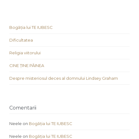
Bogăția lui TE IUBESC
Dificultatea
Religia viitorului
CINE ȚINE PÂINEA
Despre misteriosul deces al domnului Lindsey Graham
Comentarii
Neele
on
Bogăția lui TE IUBESC
Neele
on
Bogăția lui TE IUBESC