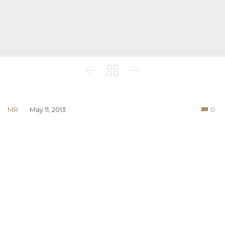



Co
MR
May 11, 2013
0
