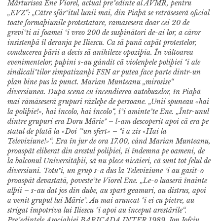
Mãrturisea Ene Viorel, actual preºedinte al AVMR, pentru
„EVZ“: „Cãtre sfårºitul lunii mai, din Piaþã se retrãseserã oficial
toate formaþiunile protestatare, rãmãseserã doar cei 20 de
greviºti ai foamei ºi vreo 200 de susþinãtori de-ai lor, a cãror
insistenþã îl deranja pe Iliescu. Ca sã punã capãt protestelor,
conducerea þãrii a decis sã anihileze opoziþia. În våltoarea
evenimentelor, puþini s-au gåndit cã violenþele poliþiei ºi ale
sindicaliºtilor simpatizanþi FSN ar putea face parte dintr-un
plan bine pus la punct. Marian Munteanu „mirosise“
diversiunea. Dupã scena cu incendierea autobuzelor, în Piaþã
mai rãmãseserã grupuri rãzleþe de persoane. „Unii spuneau «hai
la poliþie!», hai încolo, hai încolo“, îºi aminteºte Ene. „Într-unul
dintre grupuri era Doru Mãrieº – l-am descoperit apoi cã era pe
statul de platã la «Doi º‘un sfert» – ºi a zis «Hai la
Televiziune!»“. Era în jur de ora 17.00, cånd Marian Munteanu,
proaspãt eliberat din arestul poliþiei, îi îndemna pe oameni, de
la balconul Universitãþii, sã nu plece nicãieri, cã sunt tot felul de
diversiuni. Totuºi, un grup s-a dus la Televiziune ºi au gãsit-o
proaspãt devastatã, povesteºte Viorel Ene. „Le-o luaserã înainte
alþii – s-au dat jos din dube, au spart geamuri, au distrus, apoi
a venit grupul lui Mãrieº. Au mai aruncat ºi ei cu pietre, au
strigat împotriva lui Iliescu ºi apoi au început arestãrile“.
Preºedintele Asociaþiei BARICADA INTER 1989, Ion Iofciu,