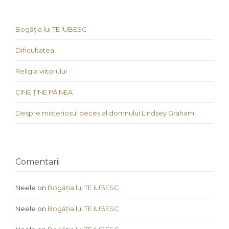
Bogăția lui TE IUBESC
Dificultatea
Religia viitorului
CINE ȚINE PÂINEA
Despre misteriosul deces al domnului Lindsey Graham
Comentarii
Neele
on
Bogăția lui TE IUBESC
Neele
on
Bogăția lui TE IUBESC