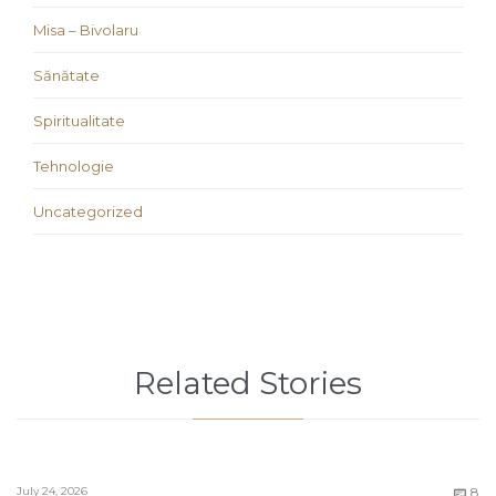
Misa – Bivolaru
Sănătate
Spiritualitate
Tehnologie
Uncategorized
Related Stories
C
July 24, 2026
8
