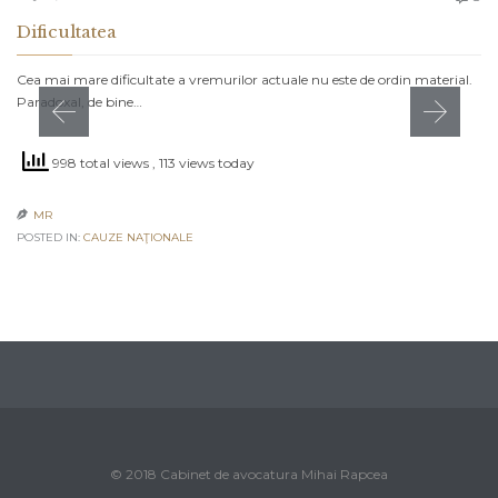
Dificultatea
Cea mai mare dificultate a vremurilor actuale nu este de ordin material.
Paradoxal, de bine…
998 total views
, 113 views today
MR

POSTED IN:
CAUZE NAŢIONALE
© 2018 Cabinet de avocatura Mihai Rapcea