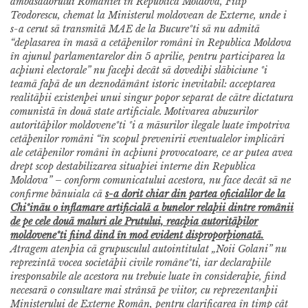
ambasadorului României în Republica Moldova, Filip
Teodorescu, chemat la Ministerul moldovean de Externe, unde i
s-a cerut sã transmitã MAE de la Bucureºti sã nu admitã
“deplasarea în masã a cetãþenilor români în Republica Moldova
în ajunul parlamentarelor din 5 aprilie, pentru participarea la
acþiuni electorale” nu faceþi decât sã dovediþi slãbiciune ºi
teamã faþã de un deznodãmânt istoric inevitabil: acceptarea
realitãþii existenþei unui singur popor separat de cãtre dictatura
comunistã în douã state artificiale.
Motivarea abuzurilor
autoritãþilor moldoveneºti ºi a mãsurilor ilegale luate împotriva
cetãþenilor români “în scopul prevenirii eventualelor implicãri
ale cetãþenilor români în acþiuni provocatoare, ce ar putea avea
drept scop destabilizarea situaþiei interne din Republica
Moldova” – conform comunicatului acestora, nu face decât sã ne
confirme bãnuiala cã
s-a dorit chiar din partea oficialilor de la
Chiºinãu o inflamare artificialã a bunelor relaþii dintre românii
de pe cele douã maluri ale Prutului, reacþia autoritãþilor
moldoveneºti fiind dind în mod evident disproporþionatã.
Atragem atenþia cã grupusculul autointitulat „Noii Golani” nu
reprezintã vocea societãþii civile româneºti, iar declaraþiile
iresponsabile ale acestora nu trebuie luate în consideraþie, fiind
necesarã o consultare mai strânsã pe viitor, cu reprezentanþii
Ministerului de Externe Român, pentru clarificarea în timp cât