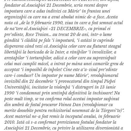
fondator al Asociaþiei 21 Decembrie, scria recent despre
impostura care a adus indivizi ca Mãrieº în fruntea unei
organizaþii cu care nu a avut absolut nimic de-a face. Acesta
nota cã „de la 9 februarie 1990, ziua în care a fost semnat actul
de naºtere al Asociaþiei «21 DECEMBRIE», cu primul ei
preºedinte, Rece Traian… au trecut 20 de ani, într-o lume
gånditã ºi clãditã pe fals ºi imposturã, ºi astãzi te cuprinde
disperarea cånd vezi cã Asociaþia celor care au fluturat steagul
libertãþii la baricada de la Inter, a rãniþilor ºi invalizilor, a
arestaþilor ºi torturaþilor, adicã a celor care au supravieþuit
celui mai cumplit mãcel, a intrat pe måna unei camarile greu de
acceptat ºi imposibil de înþeles! Cine este aºa-zisul preºedinte
care-i conduce? Un impostor pe nume Mãrieº, revoluþionarul
invizibil din 21 decembrie ºi provocatorul din timpul Pieþei
Universitãþii, incitator la violenþã ºi distrugeri în 13 iunie
1990 ºi condamnat prin sentinþã definitivã la închisoare! Nu
peste mult timp, se va confirma rolul acestui impostor susþinut
din umbrã de fostul procuror Voinea Dan (revoluþionar cu
merite deosebite pentru rechizitoriul nesemnat de la Tårgoviºte)“.
Acest material ne-a fost remis la începutul anului, în februarie
2010. Iatã cã s-a confirmat previziunea fostului fondator la
Asociaþiei 21 Decembrie, cu privire la utilizarea diversionistã a