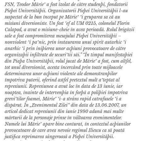
FSN, Teodor Mãrieº a fost izolat de cãtre studenþi, fondatorii
Pieþei Universitãþii. Organizatorii Pieþei Universitãþii l-au
suspectat de la bun început pe Mãrieº ºi gruparea sa cã au
misiuni diversioniste. Un fost ºef al UM 0215, colonelul Florin
Calapod, a avut o misiune-cheie în acea perioadã. Rolul brigãzii
sale a fost compromiterea mesajului Pieþei Universitãþii –
nonviolent ºi paºnic, prin instaurarea unui spirit autarhic ºi
anarhic ºi prin iniþierea unor acþiuni provocatoare de cãtre
organizaþii infiltrate de securiºtii sãi.
”
“
În timpul manifestaþiei
din Piaþa Universitãþii, rolul jucat de Mãrieº a fost, cum altfel,
tot unul diversionist, acesta încercånd prin toate mijloacele
determinarea unor acþiuni violente ale demonstranþilor
împotriva puterii, oferind astfel pretextul mult aºteptat al
represiunii. Represiunea a avut loc în data de 13 iunie, iar
noaptea, înainte de intervenþia în forþã a poliþiei împotriva
greviºtilor foamei, Mãrieº ºi-a stråns rapid catrafusele ºi a
dispãrut.
În „Evenimentul Zilei“ din data de 13.06.2007, un
articol dedicat represiunii din iunie 1990 adunã mai multe
mãrturii de la personaje prinse în våltoarea evenimentelor.
Numele lui Mãrieº apare bine conturat, în contextul acþiunilor
provocatoare de care avea nevoie regimul Iliescu ca sã poatã
justifica reprimarea sångeroasã a Pieþei Universitãþii.