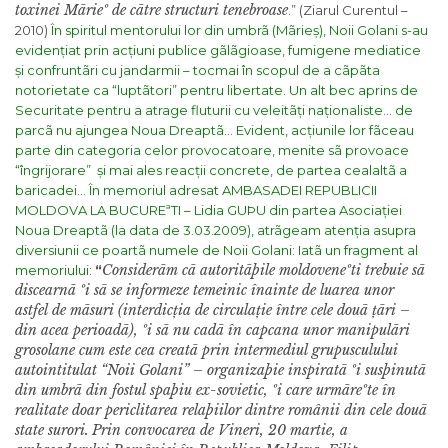
toxinei Mãrieº de cãtre structuri tenebroase
.” (Ziarul Curentul –
2010)
În spiritul mentorului lor din umbrã (Mãrieș), Noii Golani s-au
evidențiat prin acțiuni publice gãlãgioase, fumigene mediatice
și confruntãri cu jandarmii – tocmai în scopul de a cãpãta
notorietate ca “luptãtori” pentru libertate. Un alt bec aprins de
Securitate pentru a atrage fluturii cu veleitãți naționaliste… de
parcã nu ajungea Noua Dreaptã…
Evident, acțiunile lor fãceau
parte din categoria celor provocatoare, menite sã provoace
“îngrijorare” și mai ales reacții concrete, de partea cealaltã a
baricadei…
În memoriul adresat AMBASADEI REPUBLICII
MOLDOVA LA BUCUREªTI – Lidia GUÞU din partea Asociației
Noua Dreaptã (la data de
3.03.2009), atrãgeam atenția asupra
diversiunii ce poartã numele de Noii Golani:
Iatã un fragment al
Considerãm cã autoritãþile moldoveneºti trebuie sã
memoriului:
“
discearnã ºi sã se informeze temeinic înainte de luarea unor
astfel de mãsuri (interdic
ția de circulație între cele douã țãri –
din acea perioadã)
, ºi sã nu cadã în capcana unor manipulãri
grosolane cum este cea creatã prin intermediul grupusculului
autointitulat “Noii Golani” – organizaþie inspiratã ºi susþinutã
din umbrã din fostul spaþiu ex-sovietic, ºi care urmãreºte în
realitate doar periclitarea relaþiilor dintre românii din cele douã
state surori.
Prin convocarea de Vineri, 20 martie, a