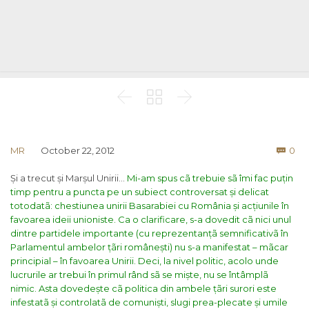



Co
MR
October 22, 2012
0

Și a trecut și Marșul Unirii…
Mi-am spus cã trebuie sã îmi fac puțin
timp pentru a puncta pe un subiect controversat și delicat
totodatã: chestiunea unirii Basarabiei cu România și acțiunile în
favoarea ideii unioniste.
Ca o clarificare, s-a dovedit cã nici unul
dintre partidele importante (cu reprezentanțã semnificativã în
Parlamentul ambelor țãri românești) nu s-a manifestat – mãcar
principial – în favoarea Unirii. Deci, la nivel politic, acolo unde
lucrurile ar trebui în primul rând sã se miște, nu se întâmplã
nimic. Asta dovedește cã politica din ambele țãri surori este
infestatã și controlatã de comuniști, slugi prea-plecate și umile