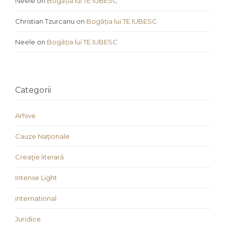
Neele
on
Bogăția lui TE IUBESC
Christian Tzurcanu
on
Bogăția lui TE IUBESC
Neele
on
Bogăția lui TE IUBESC
Categorii
Arhive
Cauze Naţionale
Creaţie literară
Intense Light
international
Juridice