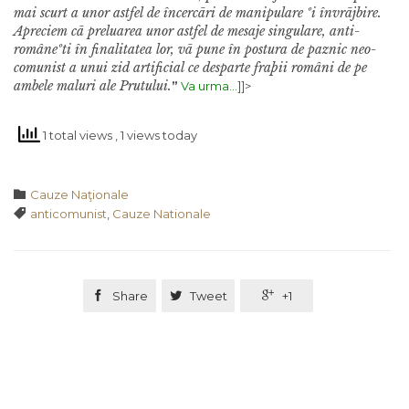
mai scurt a unor astfel de încercãri de manipulare ºi învrãjbire.
Apreciem cã preluarea unor astfel de mesaje singulare, anti-
româneºti în finalitatea lor, vã pune în postura de paznic neo-
comunist a unui zid artificial ce desparte fraþii români de pe
ambele maluri ale Prutului.
”
Va urma…
]]>
1 total views
, 1 views today
Category

Cauze Naţionale
Tags

anticomunist
,
Cauze Nationale

Share

Tweet

+1