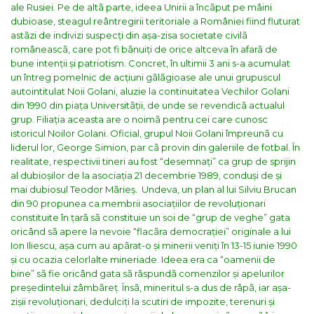
ale Rusiei.
Pe de altã parte, ideea Unirii a încãput pe mâini
dubioase, steagul reântregirii teritoriale a României fiind fluturat
astãzi de indivizi suspecți din așa-zisa societate civilã
româneascã, care pot fi bãnuiți de orice altceva în afarã de
bune intenții și patriotism.
Concret, în ultimii 3 ani s-a acumulat
un întreg pomelnic de acțiuni gãlãgioase ale unui grupuscul
autointitulat Noii Golani, aluzie la continuitatea Vechilor Golani
din 1990 din piața Universitãții, de unde se revendicã actualul
grup. Filiația aceasta are o noimã pentru cei care cunosc
istoricul Noilor Golani.
Oficial, grupul Noii Golani împreunã cu
liderul lor, George Simion, par cã provin din galeriile de fotbal. În
realitate, respectivii tineri au fost “desemnați” ca grup de sprijin
al dubioșilor de la asociația 21 decembrie 1989, conduși de și
mai dubiosul Teodor Mãrieș.
Undeva, un plan al lui Silviu Brucan
din 90 propunea ca membrii asociațiilor de revoluționari
constituite în țarã sã constituie un soi de “grup de veghe” gata
oricând sã apere la nevoie “flacãra democrației” originale a lui
Ion Iliescu, așa cum au apãrat-o și minerii veniți în 13-15 iunie 1990
și cu ocazia celorlalte mineriade. Ideea era ca “oamenii de
bine” sã fie oricând gata sã rãspundã comenzilor și apelurilor
președintelui zâmbãreț. Însã, mineritul s-a dus de râpã, iar așa-
zișii revoluționari, dedulciți la scutiri de impozite, terenuri și