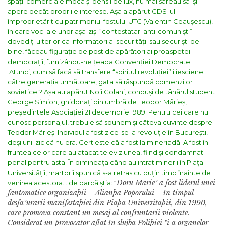
spații comerciale moca și pensii de lux, nu mai sãreau sã își
apere decât propriile interese.
Așa a apãrut GDS-ul –
împroprietãrit cu patrimoniul fostului UTC (Valentin Ceaușescu),
în care voci ale unor așa-ziși “contestatari anti-comuniști”
dovediți ulterior ca informatori ai securitãții sau securiști de
bine, fãceau figurație pe post de apãrãtori ai proaspetei
democrații, furnizându-ne țeapa Convenției Democrate.
Atunci, cum sã facã sã transfere “spiritul revoluției” iliesciene
cãtre generația urmãtoare, gata sã rãspundã comenzilor
sovietice ?
Așa au apãrut Noii Golani, conduși de tânãrul student
George Simion, ghidonați din umbrã de Teodor Mãrieș,
președintele Asociației 21 decembrie 1989.
Pentru cei care nu
cunosc personajul, trebuie sã spunem și câteva cuvinte despre
Teodor Mãrieș. Individul a fost zice-se la revoluție în București,
deși unii zic cã nu era. Cert este cã a fost la mineriadã. A fost în
fruntea celor care au atacat televiziunea, fiind și condamnat
penal pentru asta. În dimineața când au intrat minerii în Piața
Universitãții, martorii spun cã s-a retras cu puțin timp înainte de
Doru Mãrieº a fost liderul unei
venirea acestora… de parcã știa:
“
fantomatice organizaþii – Alianþa Poporului – în timpul
desfãºurãrii manifestaþiei din Piaþa Universitãþii, din 1990,
care promova constant un mesaj al confruntãrii violente.
Considerat un provocator aflat în slujba Poliþiei ºi a organelor