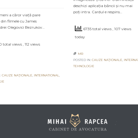
deschizi aplicația băncii și nu mai
poți intra. Cardul e respins…
meni a căror viață pare
 din filmele cu James
drei Olegovici Bezrukov…
6735 total views
, 107 views
today
 total views
, 112 views
MR

POSTED IN:
CAUZE NAŢIONALE
,
INTERNA
TEHNOLOGIE
:
CAUZE NAŢIONALE
,
INTERNATIONAL
,
GIE