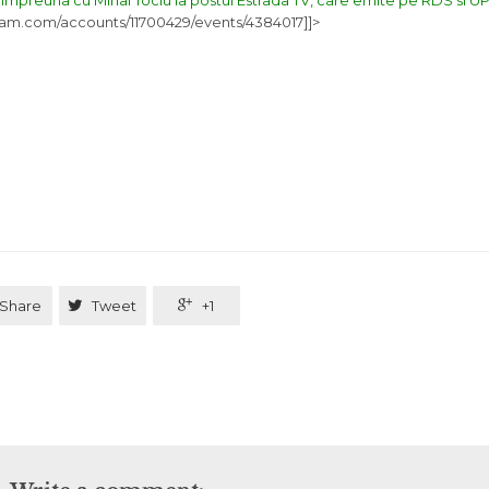
ra impreuna cu
Mihai Tociu
la postul Estrada TV, care emite pe RDS si UPC
eam.com/accounts/11700429/events/4384017]]>
Share

Tweet

+1