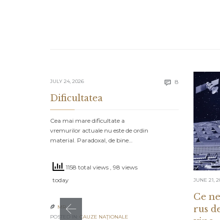
Comments
JULY 24, 2026
8

Dificultatea
Cea mai mare dificultate a
vremurilor actuale nu este de ordin
material. Paradoxal, de bine…
1158 total views
, 98 views
today
JUNE 21, 2
Ce ne
rus d
MR

POSTED IN:
CAUZE NAŢIONALE