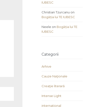
IUBESC
Christian Tzurcanu
on
Bogăția lui TE IUBESC
Neele
on
Bogăția lui TE
IUBESC
Categorii
Arhive
Cauze Naţionale
Creaţie literară
Intense Light
international