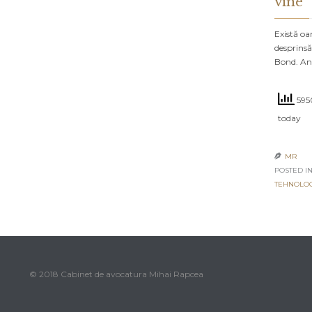
vine
Există oa
desprinsă
Bond. An
5950
today
MR

POSTED IN
TEHNOLO
© 2018 Cabinet de avocatura Mihai Rapcea