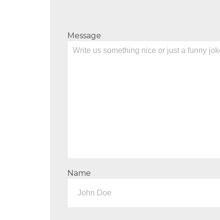
Message
Name