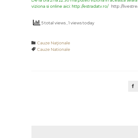
De la ora 21 la 22.30 ma puteti viziona in aceasta sea
viziona si online aici: http://estradatv.ro/
http://livestr
5 total views
, 1 views today
Category

Cauze Naţionale
Tags

Cauze Nationale
