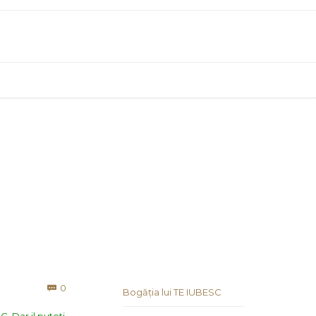
Comments
0

Bogăția lui TE IUBESC