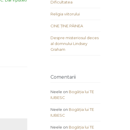
. Dar il puteti
Dificultatea
Religia viitorului
CINE ȚINE PÂINEA
Despre misteriosul deces
al domnului Lindsey
Graham
Comentarii
Neele
on
Bogăția lui TE
IUBESC
Neele
on
Bogăția lui TE
IUBESC
Neele
on
Bogăția lui TE