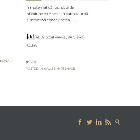
În matematică, punctul de
inflexiune este acela în care o curbă
își schimbă concavitatea —…
4859 total views
, 94 views
today
TIONAL
,
MR

POSTED IN:
CAUZE NAŢIONALE




