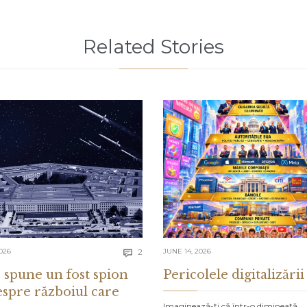
Related Stories
Comments
026
2
JUNE 14, 2026

 spune un fost spion
Pericolele digitalizării
espre războiul care
Imaginează-ți că într-o dimineață