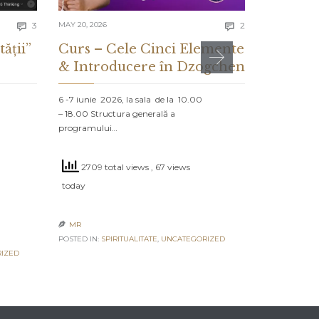
Comments
Comments
3
MAY 20, 2026
2
MAY 13, 2026


tății”
Curs – Cele Cinci Elemente
CE ES
& Introducere în Dzogchen
ȘI CE 
DESPR
6 -7 iunie 2026, la sala de la 10.00
– 18.00 Structura generală a
PROLOG: MA
programului…
NORD Un vap
navighează că
2709 total views
, 67 views
2505 to
today
today
MR

POSTED IN:
SPIRITUALITATE
,
UNCATEGORIZED
MR

IZED
POSTED IN:
UN