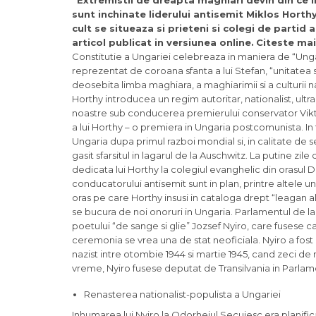
“Extremistii de dreapta maghiari devin din ce in
sunt inchinate liderului antisemit Miklos Horthy
cult se situeaza si prieteni si colegi de partid
articol publicat in versiunea online.
Citeste mai
Constitutie a Ungariei celebreaza in maniera de “Unga
reprezentat de coroana sfanta a lui Stefan, “unitatea sp
deosebita limba maghiara, a maghiarimii si a culturii n
Horthy introducea un regim autoritar, nationalist, ultra
noastre sub conducerea premierului conservator Viktor 
a lui Horthy – o premiera in Ungaria postcomunista. In
Ungaria dupa primul razboi mondial si, in calitate de 
gasit sfarsitul in lagarul de la Auschwitz. La putine
dedicata lui Horthy la colegiul evanghelic din orasul D
conducatorului antisemit sunt in plan, printre altele 
oras pe care Horthy insusi in cataloga drept “leagan 
se bucura de noi onoruri in Ungaria. Parlamentul de l
poetului “de sange si glie” Jozsef Nyiro, care fusese c
ceremonia se vrea una de stat neoficiala. Nyiro a fost 
nazist intre otombie 1944 si martie 1945, cand zeci de m
vreme, Nyiro fusese deputat de Transilvania in Parlamen
Renasterea nationalist-populista a Ungariei
Inhumarea lui Nyiro la Odorheiul Secuiesc era planifi