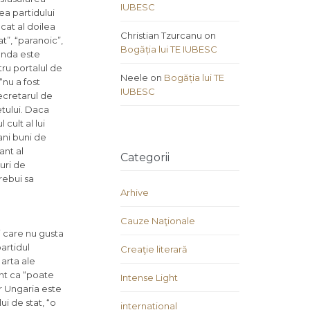
IUBESC
ea partidului
cat al doilea
Christian Tzurcanu
on
t”, “paranoic”,
Bogăția lui TE IUBESC
banda este
ru portalul de
Neele
on
Bogăția lui TE
“nu a fost
IUBESC
Secretarul de
tului. Daca
cult al lui
ani buni de
ant al
Categorii
uri de
rebui sa
Arhive
Cauze Naţionale
i care nu gusta
partidul
Creaţie literară
arta ale
ent ca “poate
Intense Light
r Ungaria este
i de stat, “o
international