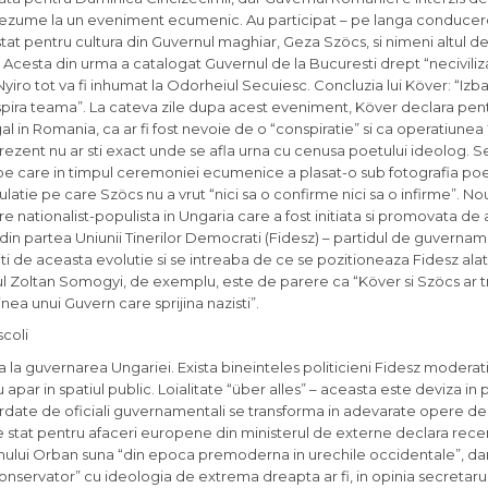
e rezume la un eveniment ecumenic. Au participat – pe langa conducer
at pentru cultura din Guvernul maghiar, Geza Szöcs, si nimeni altul de
 Acesta din urma a catalogat Guvernul de la Bucuresti drept “neciviliza
ul, Nyiro tot va fi inhumat la Odorheiul Secuiesc. Concluzia lui Köver: “Iz
nspira teama”. La cateva zile dupa acest eveniment, Köver declara pent
egal in Romania, ca ar fi fost nevoie de o “conspiratie” si ca operatiunea 
 in prezent nu ar sti exact unde se afla urna cu cenusa poetului ideolog. 
 pe care in timpul ceremoniei ecumenice a plasat-o sub fotografia poe
tie pe care Szöcs nu a vrut “nici sa o confirme nici sa o infirme”. Noul 
re nationalist-populista in Ungaria care a fost initiata si promovata de 
 din partea Uniunii Tinerilor Democrati (Fidesz) – partidul de guvernam
iti de aceasta evolutie si se intreaba de ce se pozitioneaza Fidesz alat
l Zoltan Somogyi, de exemplu, este de parere ca “Köver si Szöcs ar t
ea unui Guvern care sprijina nazisti”.
scoli
a la guvernarea Ungariei. Exista bineinteles politicieni Fidesz moderat
nu apar in spatiul public. Loialitate “über alles” – aceasta este deviza in 
ordate de oficiali guvernamentali se transforma in adevarate opere de 
i de stat pentru afaceri europene din ministerul de externe declara rec
ernului Orban suna “din epoca premoderna in urechile occidentale”, da
onservator” cu ideologia de extrema dreapta ar fi, in opinia secretarulu