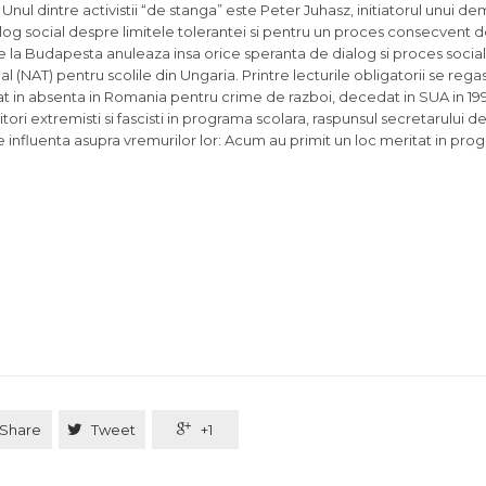
 Unul dintre activistii “de stanga” este Peter Juhasz, initiatorul unui d
log social despre limitele tolerantei si pentru un proces consecvent d
 de la Budapesta anuleaza insa orice speranta de dialog si proces socia
 (NAT) pentru scolile din Ungaria. Printre lecturile obligatorii se reg
nat in absenta in Romania pentru crime de razboi, decedat in SUA in 1
itori extremisti si fascisti in programa scolara, raspunsul secretarului d
 influenta asupra vremurilor lor: Acum au primit un loc meritat in pro
Share

Tweet

+1