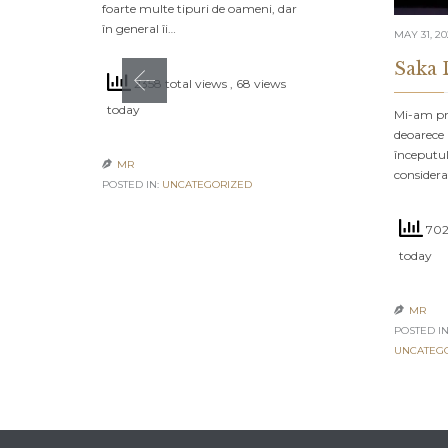
foarte multe tipuri de oameni, dar
în general îi…
MAY 31, 2
Saka 
2358 total views
, 68 views
today
Mi-am pro
deoarece 
începutul
MR

consider
POSTED IN:
UNCATEGORIZED
702
today
MR

POSTED IN
UNCATEG