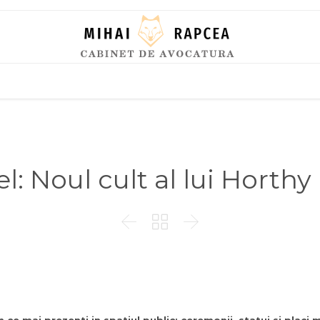
Skip
to
content
l: Noul cult al lui Horthy


