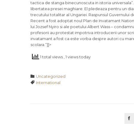
tactica de stanga binecunoscuta in istoria universala”.
libertatea presei maghiare. El pledeaza pentru un dia
trecutului totalitar al Ungariei. Raspunsul Guvernului
Recent a fost adoptat noul Plan de Invatamant National
lui Jozsef Nyiro si ale poetului Albert Wass – condam
profesorii au protestat impotriva introducerii unor scri
invatamant a fost ca este vorba despre autori cu mare
scolara.”]]>
1 total views
, 1 views today
Category

Uncategorized
Tags

International
