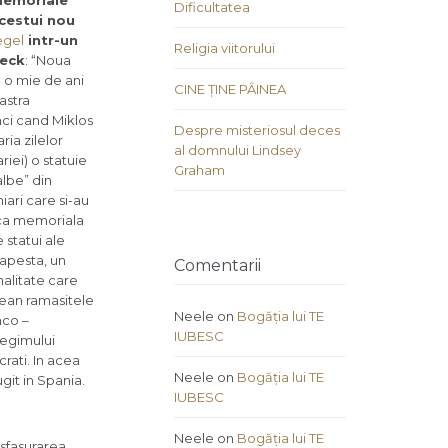
 memoriale
Dificultatea
acestui nou
egel
intr-un
Religia viitorului
seck
: “Noua
e o mie de ani
CINE ȚINE PÂINEA
astra
nci cand Miklos
Despre misteriosul deces
ria zilelor
al domnului Lindsey
iei) o statuie
Graham
albe” din
iari care si-au
laca memoriala
 statui ale
dapesta, un
Comentarii
nalitate care
nean ramasitele
Neele
on
Bogăția lui TE
nco –
IUBESC
regimului
rati. In acea
Neele
on
Bogăția lui TE
git in Spania.
IUBESC
Neele
on
Bogăția lui TE
esfasurarea