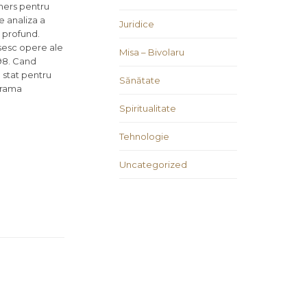
emers pentru
e analiza a
Juridice
l profund.
asesc opere ale
Misa – Bivolaru
998. Cand
e stat pentru
Sănătate
grama
Spiritualitate
Tehnologie
Uncategorized