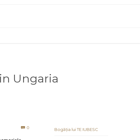
 in Ungaria
Comments
0

Bogăția lui TE IUBESC