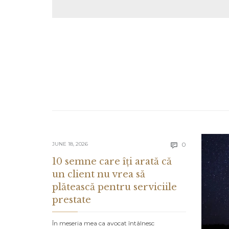
Comments
JUNE 18, 2026
0

10 semne care îți arată că
un client nu vrea să
plătească pentru serviciile
prestate
În meseria mea ca avocat întâlnesc