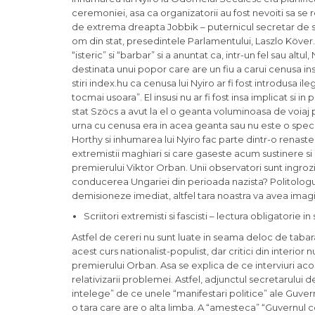
ceremoniei, asa ca organizatorii au fost nevoiti sa s
de extrema dreapta Jobbik – puternicul secretar de st
om din stat, presedintele Parlamentului, Laszlo Köver.
“isteric” si “barbar” si a anuntat ca, intr-un fel sau alt
destinata unui popor care are un fiu a carui cenusa i
stiri index.hu ca cenusa lui Nyiro ar fi fost introdusa il
tocmai usoara”. El insusi nu ar fi fost insa implicat si
stat Szöcs a avut la el o geanta voluminoasa de voiaj
urna cu cenusa era in acea geanta sau nu este o specula
Horthy si inhumarea lui Nyiro fac parte dintr-o renaste
extremistii maghiari si care gaseste acum sustinere si
premierului Viktor Orban. Unii observatori sunt ingroz
conducerea Ungariei din perioada nazista? Politologu
demisioneze imediat, altfel tara noastra va avea imagin
Scriitori extremisti si fascisti – lectura obligatorie in 
Astfel de cereri nu sunt luate in seama deloc de tabar
acest curs nationalist-populist, dar critici din interior 
premierului Orban. Asa se explica de ce interviuri ac
relativizarii problemei. Astfel, adjunctul secretarulu
intelege” de ce unele “manifestari politice” ale Guv
o tara care are o alta limba. A “amesteca” “Guvernul c