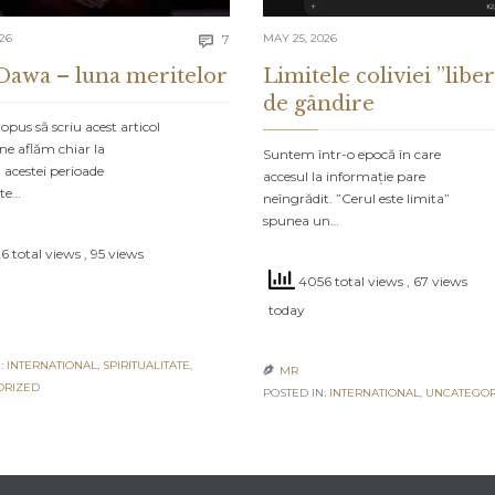
Comments
026
7
MAY 25, 2026

Dawa – luna meritelor
Limitele coliviei ”liber
de gândire
pus să scriu acest articol
ne aflăm chiar la
Suntem într-o epocă în care
 acestei perioade
accesul la informație pare
ate…
neîngrădit. ”Cerul este limita”
spunea un…
6 total views
, 95 views
4056 total views
, 67 views
today
:
INTERNATIONAL
,
SPIRITUALITATE
,
MR

ORIZED
POSTED IN:
INTERNATIONAL
,
UNCATEGOR