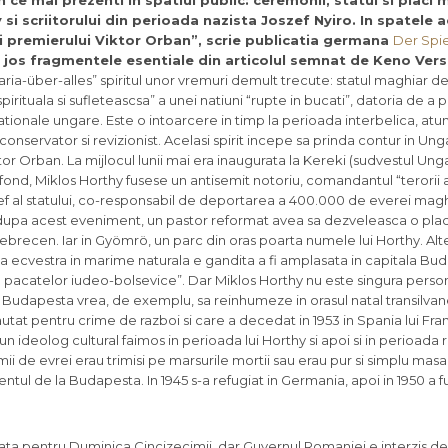
 ce mai prezenti in spatiul public: ceremonii, statui si placi
 si scriitorului din perioada nazista Joszef Nyiro. In spatele 
 ai premierului Viktor Orban”, scrie publicatia germana
Der Spi
 jos fragmentele esentiale din articolul semnat de Keno Ver
ria-über-alles” spiritul unor vremuri demult trecute: statul maghiar d
irituala si sufleteascsa” a unei natiuni “rupte in bucati”, datoria de a p
ationale ungare. Este o intoarcere in timp la perioada interbelica, atu
conservator si revizionist. Acelasi spirit incepe sa prinda contur in Unga
Orban. La mijlocul lunii mai era inaugurata la Kereki (sudvestul Ungar
 fond, Miklos Horthy fusese un antisemit notoriu, comandantul “terorii 
sef al statului, co-responsabil de deportarea a 400.000 de everei magh
 zile dupa acest eveniment, un pastor reformat avea sa dezveleasca o p
ebrecen. Iar in Gyömrö, un parc din oras poarta numele lui Horthy. Alte
una ecvestra in marime naturala e gandita a fi amplasata in capitala Bu
al pacatelor iudeo-bolsevice”. Dar Miklos Horthy nu este singura perso
a Budapesta vrea, de exemplu, sa reinhumeze in orasul natal transilva
autat pentru crime de razboi si care a decedat in 1953 in Spania lui Fra
un ideolog cultural faimos in perioada lui Horthy si apoi si in perioada 
ii de evrei erau trimisi pe marsurile mortii sau erau pur si simplu masac
tul de la Budapesta. In 1945 s-a refugiat in Germania, apoi in 1950 a fu
cata pentru Duminica Cincizecimii, dar Guvernul Romaniei e interzis d