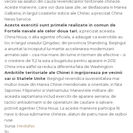
vecinii sai asiatici din cauza revendicarilor teritoriale chineze.
Aceste manevre, care vor dura sase zile, se desfasoara in Marea
Galbena, in largul coastelor estice ale Chinei, a precizat China
News Service.
Aceste exercitii sunt primele realizate in comun de
Fortele navale ale celor doua tari
, a precizat aceasta.
China Noua, o alta agentie oficiala, a adaugat ca exercitiile au
loc in largul orasului Qingdao, din provincia Shandong. Beijingul
a anuntat la inceputul lui martie accelerarea modernizarii
armatei sale – cea mai mare din lume in termen de efective – si
o crestere de 11,2 la suta a bugetului pentru aparare in 2012.
China vrea astfel sa reduca diferenta fata de Washington.
Ambitiile teritoriale ale Chinei ii ingrijoreaza pe vecinii
sai si Statele Unite
. Beijingul revendica suveranitatea mai
multor insule din Marea Chinei meridionale si orientale, in fata
Japoniei, Filipinelor si Vietnamului. Manevrele militare din
aceasta saptamana includ exercitii de aparare aeriana, de
tactici antisubmarin si de operatiuni de cautare si salvare,
potrivit agentiei China Noua. La aceste manevre participa 16
nave si doua submarine chineze, alaturi de patru nave de razboi
ruse.
Sursa:
Mediafax
]]>