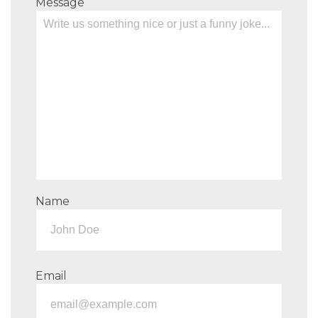
Message
Name
Email