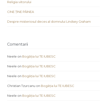
Religia viitorului
CINE ȚINE PÂINEA
Despre misteriosul deces al domnului Lindsey Graham
Comentarii
Neele
on
Bogăția lui TE IUBESC
Neele
on
Bogăția lui TE IUBESC
Neele
on
Bogăția lui TE IUBESC
Christian Tzurcanu
on
Bogăția lui TE IUBESC
Neele
on
Bogăția lui TE IUBESC