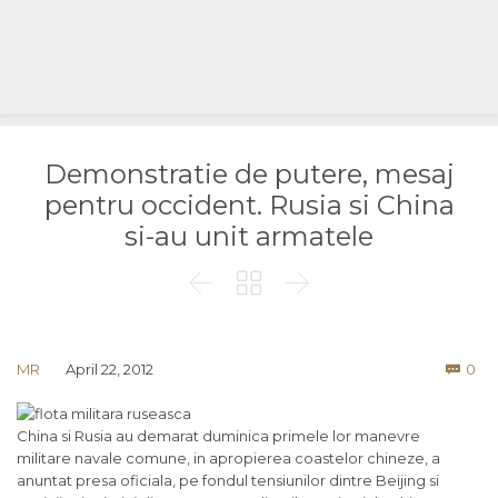
Demonstratie de putere, mesaj
pentru occident. Rusia si China
si-au unit armatele



Co
MR
April 22, 2012
0

China si Rusia au demarat duminica primele lor manevre
militare navale comune, in apropierea coastelor chineze, a
anuntat presa oficiala, pe fondul tensiunilor dintre Beijing si