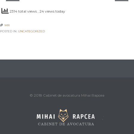
2314 total views
, 24 views today
MR

POSTED IN:
UNCATEGORIZED
© 2018 Cabinet de avocatura Mihai Rapcea