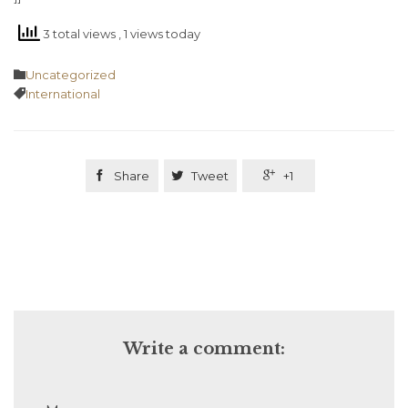
3 total views
, 1 views today
Category

Uncategorized
Tags

International

Share

Tweet

+1
Write a comment: