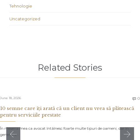
Tehnologie
Uncategorized
Related Stories
June 18, 2026
0

10 semne care îți arată că un client nu vrea să plătească
pentru serviciile prestate
În meseria mea ca avocat întâlnesc foarte multe tipuri de oameni, dar în
general îi…