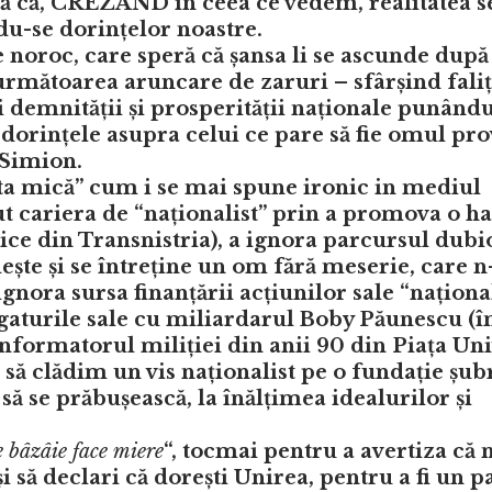
că că, CREZÂND in ceea ce vedem, realitatea s
-se dorințelor noastre.
 noroc, care speră că șansa li se ascunde după
următoarea aruncare de zaruri – sfârșind faliț
 demnității și prosperității naționale punându
i dorințele asupra celui ce pare să fie omul pro
 Simion.
rta mică” cum i se mai spune ironic in mediul
put cariera de “naționalist” prin a promova o ha
ice din Transnistria), a ignora parcursul dubio
iește și se întreține un om fără meserie, care n
ignora sursa finanțării acțiunilor sale “naționa
legaturile sale cu miliardarul Boby Păunescu (
informatorul miliției din anii 90 din Piața Univ
 să clădim un vis naționalist pe o fundație șub
ă să se prăbușească, la înălțimea idealurilor și
e bâzâie face miere
“, tocmai pentru a avertiza că 
 să declari că dorești Unirea, pentru a fi un pa