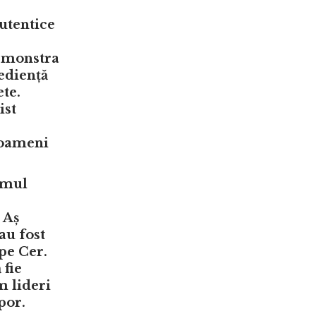
utentice
demonstra
bediență
ete.
ist
ă oameni
timul
 Aș
au fost
pe Cer.
 fie
m lideri
por.