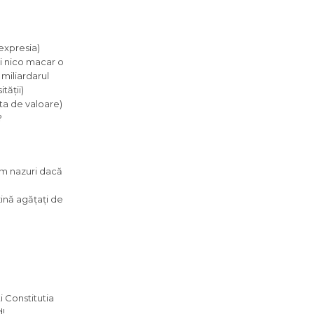
 expresia)
ri nico macar o
u miliardarul
tății)
ta de valoare)
?
cem nazuri dacă
ină agățați de
i Constitutia
d!