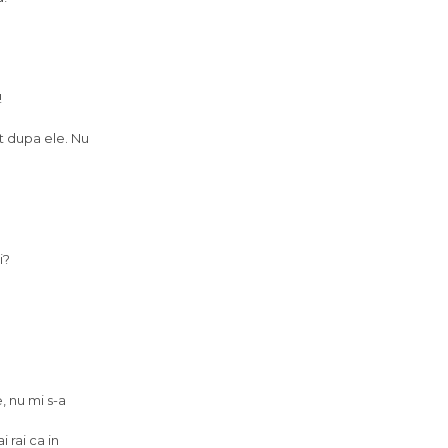
!
ot dupa ele. Nu
i?
, nu mi s-a
 rai ca in