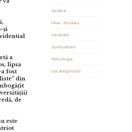
e va
Juridice
i,
Misa – Bivolaru
-și
Sănătate
vidential
Spiritualitate
rtă a
Tehnologie
s, lipsa
-a fost
Uncategorized
liste” din
îmbogățit
ersității)
redă, de
nu este
triot