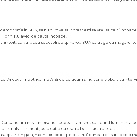
 democratia in SUA, sa nu cumva sa indraznesti sa vrei sa calci incoace
ui Florin. Nu aveti ce cauta incoace!
 cu Brexit, ca va faceti socoteli pe spinarea SUA ca trage ca magarul t
eze. Ai ceva impotriva mea? Si de ce acum si nu cand trebuia sa intervi
Dar cand am intrat in biserica aceea si am vrut sa aprind lumanari albe
 smuls si aruncat jos la cutie ca erau albe si nuc a ale lor.
 asteptare in gara, mama cu copiii pe paturi. Spuneau ca sunt acolo mai