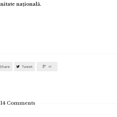
itate națională.
Share

Tweet

+1
14
Comments