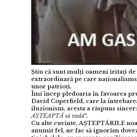
Știu că sunt mulți oameni iritați d
extraordinară pe care naționalismu
unor patrioți.
Îmi încep pledoaria în favoarea pru
David Coperfield, care la întrebarea
iluzionism, acesta a răspuns sincer:
AȘTEAPTĂ să vadă
“.
Cu alte cuvinte, AȘTEPTĂRILE noastr
anumit fel, ne fac să ignorăm dovezil