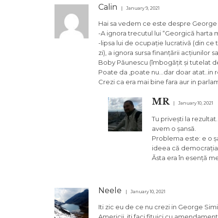
Calin
January 9, 2021
Hai sa vedem ce este despre George
-A ignora trecutul lui “Georgică harta 
-lipsa lui de ocupație lucrativă (din ce
zi), a ignora sursa finanțării acțiunilor 
Boby Păunescu (îmbogățit și tutelat de S
Poate da ,poate nu…dar doar atat..in 
Crezi ca era mai bine fara aur in parla
MR
January 10, 2021
Tu privești la rezulta
avem o șansă.
Problema este: e o ș
ideea că democrația
Ăsta era în esență m
Neele
January 10, 2021
Iti zic eu de ce nu crezi in George Sim
Americii, iti faci fituici cu amendamente