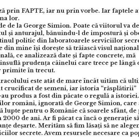
ă prin FAPTE, iar nu prin vorbe. Iar faptele a
ma lor.
de de la George Simion. Poate că viitorul va 
tul și anturajul, bănuindu-l de impostură și o
tinul politic din laboratoarele serviciilor secr
 din mine își dorește să trăiască visul național
onală, ce analizează date și fapte concrete, mă
 insuflă prudența câinelui care trece pe lâng
primite în trecut.
iracolului este atât de mare încât uităm că ul
 crucificat de semeni, iar istoria “răsplătirii”
u produs a fost din păcate o regulă a istoriei.
lor români, ignorată de George Simion, care 
să lupte pentru o Românie că soarele sfânt, de 
000 de ani. Ar fi păcat ca încă o generație să
ranțe deșarte. Merităm să fim lăsați să ne alege
viciilor secrete. Avem resursele necesare ca po