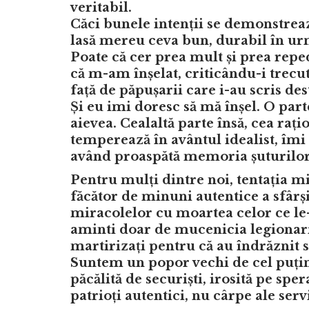
veritabil.
Căci bunele intenții se demonstreaz
lasă mereu ceva bun, durabil în ur
Poate că cer prea mult și prea repe
că m-am înșelat, criticându-i trecu
față de păpușarii care i-au scris des
Și eu imi doresc să mă înșel. O parte
aievea. Cealaltă parte însă, cea rați
temperează în avântul idealist, îmi
având proaspătă memoria șuturilor 
Pentru mulți dintre noi, tentația m
făcător de minuni autentice a sfârșit
miracolelor cu moartea celor ce le-a
aminti doar de mucenicia legionari
martirizați pentru că au îndrăznit 
Suntem un popor vechi de cel puțin 2
păcălită de securiști, irosită pe spe
patrioți autentici, nu cârpe ale ser