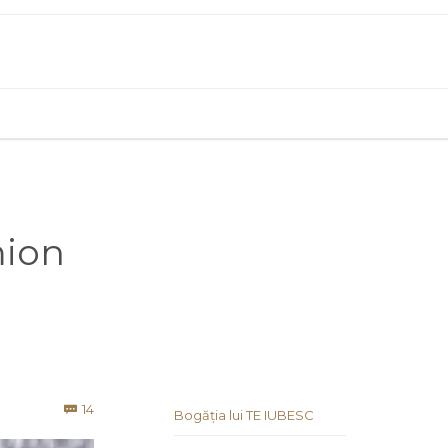
mion
Comments
14

Bogăția lui TE IUBESC