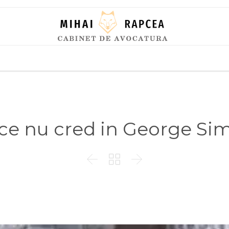
Skip
to
content
ce nu cred in George Si


