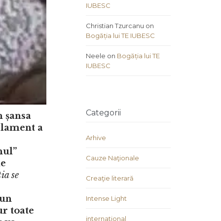
IUBESC
Christian Tzurcanu
on
Bogăția lui TE IUBESC
Neele
on
Bogăția lui TE
IUBESC
Categorii
n șansa
rlament a
Arhive
nul”
Cauze Naţionale
de
tia se
Creaţie literară
-un
Intense Light
ur toate
international