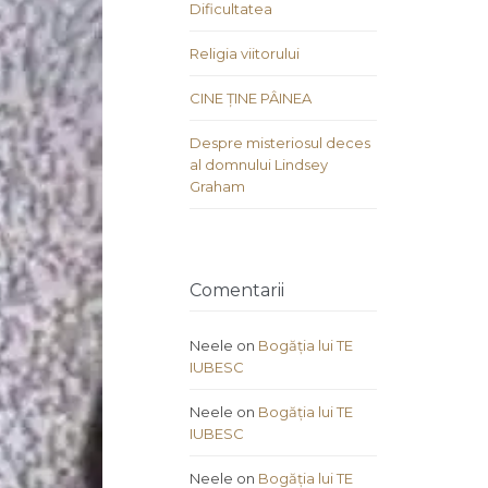
Dificultatea
Religia viitorului
CINE ȚINE PÂINEA
Despre misteriosul deces
al domnului Lindsey
Graham
Comentarii
Neele
on
Bogăția lui TE
IUBESC
Neele
on
Bogăția lui TE
IUBESC
Neele
on
Bogăția lui TE