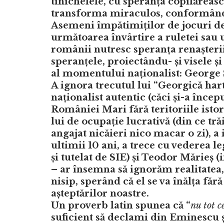
tinichelele, cu speranța copilăreas
transforma miraculos, conformându
Asemeni împătimiților de jocuri de
următoarea învârtire a ruletei sau 
românii nutresc speranța renașterii
speranțele, proiectându- și visele ș
al momentului naționalist: George
A ignora trecutul lui “Georgică ha
naționalist autentic (căci și-a înce
României Mari fără teritoriile istor
lui de ocupație lucrativă (din ce tră
angajat nicăieri nico macar o zi), a 
ultimii 10 ani, a trece cu vederea 
și tutelat de SIE) și Teodor Mărieș (
– ar însemna să ignorăm realitatea,
nisip, sperând că el se va înălța făr
așteptărilor noastre.
Un proverb latin spunea că “
nu tot c
suficient să declami din Eminescu și