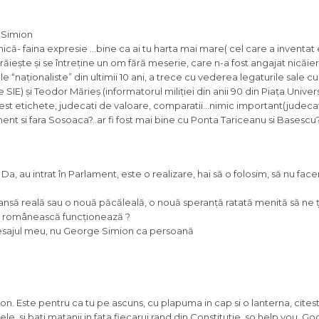
 Simion
mică- faina expresie …bine ca ai tu harta mai mare( cel care a inventat
 trăiește și se întreține un om fără meserie, care n-a fost angajat nicăie
sale “naționaliste” din ultimii 10 ani, a trece cu vederea legaturile sale c
IE) și Teodor Mărieș (informatorul miliției din anii 90 din Piața Universi
rest etichete, judecati de valoare, comparatii…nimic important(judeca
ment si fara Sosoaca?..ar fi fost mai bine cu Ponta Tariceanu si Basescu
t. Da, au intrat în Parlament, este o realizare, hai să o folosim, să nu fa
ansă reală sau o nouă păcăleală, o nouă speranță ratată menită să ne ț
 românească funcționează ?
esajul meu, nu George Simion ca persoană
ion. Este pentru ca tu pe ascuns, cu plapuma in cap si o lanterna, citest
le, si bati matanii in fata fiecarui rand din Constitutie, so help you, Go