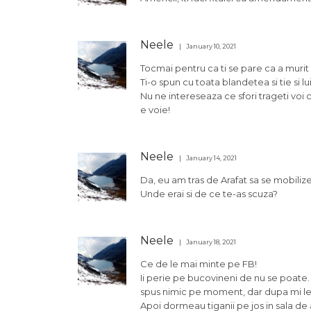
Neele
January 10, 2021
Tocmai pentru ca ti se pare ca a murit
Ti-o spun cu toata blandetea si tie si l
Nu ne intereseaza ce sfori trageti voi
e voie!
Neele
January 14, 2021
Da, eu am tras de Arafat sa se mobiliz
Unde erai si de ce te-as scuza?
Neele
January 18, 2021
Ce de le mai minte pe FB!
Ii perie pe bucovineni de nu se poate. 
spus nimic pe moment, dar dupa mi le-au
Apoi dormeau tiganii pe jos in sala de