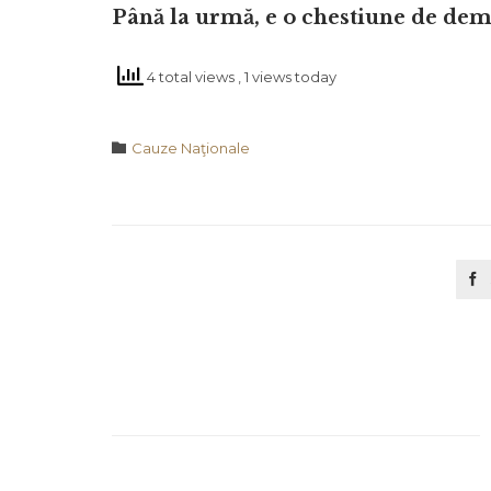
Până la urmă, e o chestiune de demn
4 total views
, 1 views today
Category

Cauze Naţionale
