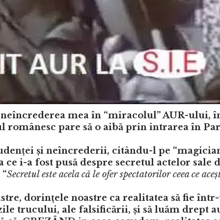
e neîncrederea mea în “miracolul” AUR-ului, î
l românesc pare să o aibă prin intrarea în Pa
denței și neîncrederii, citându-l pe “magicia
 ce i-a fost pusă despre secretul actelor sale 
 “
Secretul este acela că le ofer spectatorilor ceea ce aceș
e, dorințele noastre ca realitatea să fie într
e trucului, ale falsificării, și să luăm drept a