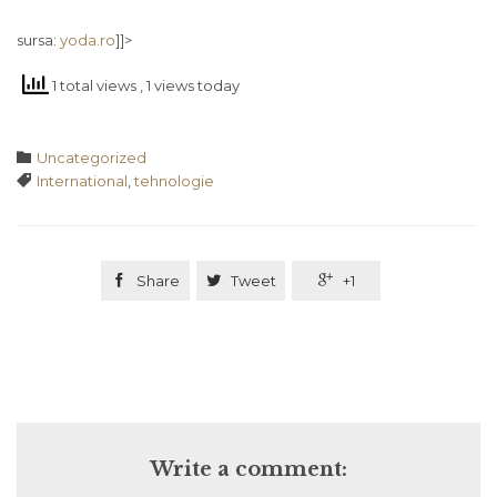
sursa:
yoda.ro
]]>
1 total views
, 1 views today
Category

Uncategorized
Tags

International
,
tehnologie

Share

Tweet

+1
Write a comment: