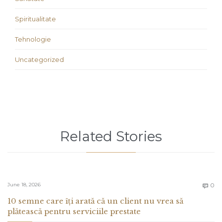
Spiritualitate
Tehnologie
Uncategorized
Related Stories
C
June 18, 2026
0

10 semne care îți arată că un client nu vrea să
plătească pentru serviciile prestate