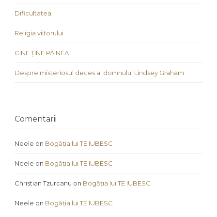
Dificultatea
Religia viitorului
CINE ȚINE PÂINEA
Despre misteriosul deces al domnului Lindsey Graham
Comentarii
Neele
on
Bogăția lui TE IUBESC
Neele
on
Bogăția lui TE IUBESC
Christian Tzurcanu
on
Bogăția lui TE IUBESC
Neele
on
Bogăția lui TE IUBESC