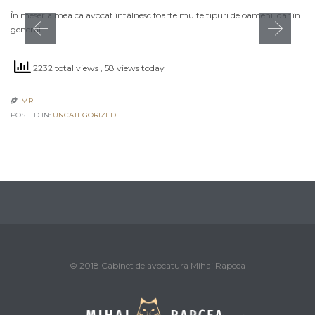
În meseria mea ca avocat întâlnesc foarte multe tipuri de oameni, dar în
general îi…
2232 total views
, 58 views today
MR

POSTED IN:
UNCATEGORIZED
© 2018 Cabinet de avocatura Mihai Rapcea