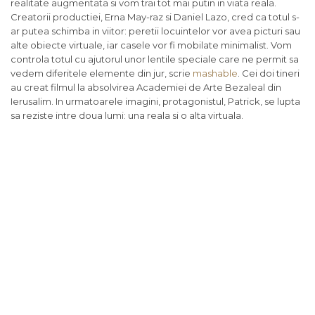
realitate augmentata si vom trai tot mai putin in viata reala.
Creatorii productiei, Erna May-raz si Daniel Lazo, cred ca totul s-
ar putea schimba in viitor: peretii locuintelor vor avea picturi sau
alte obiecte virtuale, iar casele vor fi mobilate minimalist. Vom
controla totul cu ajutorul unor lentile speciale care ne permit sa
vedem diferitele elemente din jur, scrie
mashable
. Cei doi tineri
au creat filmul la absolvirea Academiei de Arte Bezaleal din
Ierusalim. In urmatoarele imagini, protagonistul, Patrick, se lupta
sa reziste intre doua lumi: una reala si o alta virtuala.