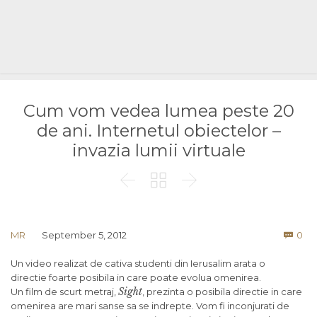
Cum vom vedea lumea peste 20
de ani. Internetul obiectelor –
invazia lumii virtuale



Co
MR
September 5, 2012
0

Un video realizat de cativa studenti din Ierusalim arata o
directie foarte posibila in care poate evolua omenirea.
Sight
Un film de scurt metraj,
, prezinta o posibila directie in care
omenirea are mari sanse sa se indrepte. Vom fi inconjurati de