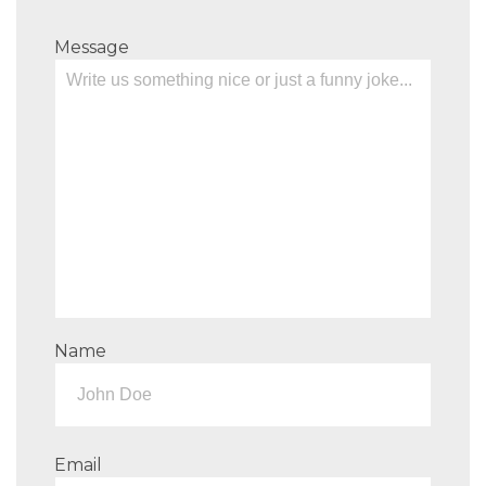
Message
Name
Email