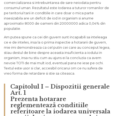
comercializarea si intrebuintarea de sare neiodata pentru
consumul uman. Rezultatul este Iodarea a tuturor romanilor de
pe teritoriul tarii in conditiile in care doar o mica parte
insesizabila are un deficit de iod in organism si anume
aproximativ 8000 de oameni din 20000000 adica 0,04% din
populatie.
Am putea spune ca cei din guvern sunt incapabili sa inteleaga
ce e de inteles, insa la o prima inspectie a hotararii de guvern,
mie imi demonstreaza ca cel putin cei care au conceput legea,
stiau destul de bine despre aceasta insuficienta a iodului in
organism, insa nu stiu cum au ajuns ei la concluzia ca avem
nevoie TOTI de mai mult iod, eventual pana ne iese pe ochi.
Textul este usor si clar, accesibil oricarui om ce nu sufera de
vreo forma de retardare si stie sa citeasca.
Capitolul I – Dispozitii generale
Art. 1
Prezenta hotarare
reglementeazä conditiile
referitoare la iodarea universala