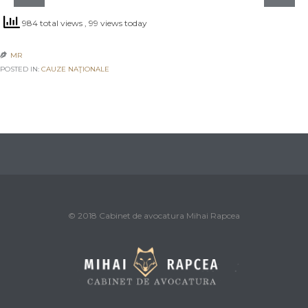
984 total views
, 99 views today
MR

POSTED IN:
CAUZE NAŢIONALE
© 2018 Cabinet de avocatura Mihai Rapcea