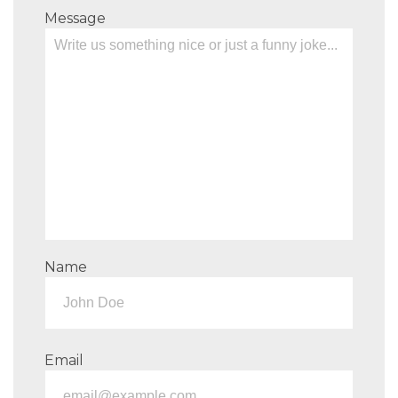
Message
Name
Email