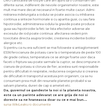
Deci cantitatea de iod pe care am ajuns sa o consumam din
diferite surse, indiferent de nevoile organismelor noastre, este
mult mai mare decat necesarul in foarte multe cazuri. Admi­
nistrarea indelungata a iodului se poate asocia cu inhibarea
continua a sintezei hormonale si cu aparitia gusii, cu sau fara
hipotiroidie; administrarea iodului la gravide poate pro­duce
gusa sau hipotiroi­die la feti. Iar lista efectelor adverse ale
excesului de iod poate continua: afectarea vederii prin
toxicitate directa asupra tiroidei, cresterea incidentei bolilor
alergice etc.
Si pentru ca nu era suficient se mai foloseste si antiaglomerant
E536 ferocianura de potasiu care la o temperatura de peste 100
de grade celsius, temperatura ce se atinge foarte usor daca
faceti o friptura sau poate sarmale la cuptor, se descompune in
cianura de potasiu si clorura de fier, acestea sunt responsabile
pentru dificultati in respiratie, reducerea oxigenului si crearea
de dificultati in transportul acestuia prin organism, ca sa nu
consumam prea mult din resursele planetei probabil si sa
salvam planeta, dureri de cap si ameteli etc.
Da, guvernul se gandeste la noi si la planeta noastra,
este ca un parinte adevarat ce are grija de noi si
doreste sa ne hraneasca doar cu ce e mai bun….
sursa
WikiLeaks.ro documente