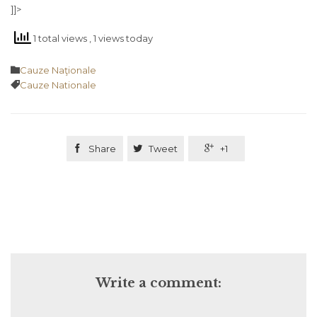
]]>
1 total views
, 1 views today
Category

Cauze Naţionale
Tags

Cauze Nationale

Share

Tweet

+1
Write a comment: