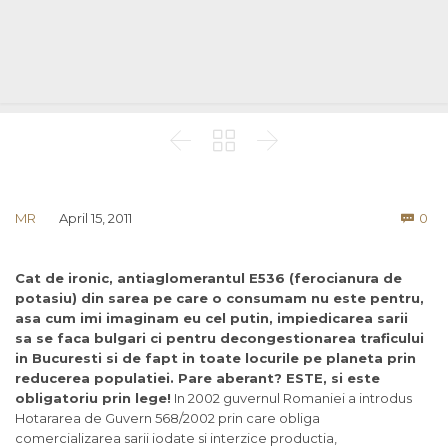



Co
MR
April 15, 2011
0

Cat de ironic, antiaglomerantul E536 (ferocianura de
potasiu) din sarea pe care o consumam nu este pentru,
asa cum imi imaginam eu cel putin, impiedicarea sarii
sa se faca bulgari ci pentru decongestionarea traficului
in Bucuresti si de fapt in toate locurile pe planeta prin
reducerea populatiei. Pare aberant? ESTE, si este
obligatoriu prin lege!
In 2002 guvernul Romaniei a introdus
Hotararea de Guvern 568/2002 prin care obliga
comercializarea sarii iodate si interzice productia,