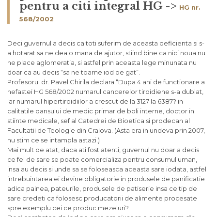
pentru a citi integral HG ->
HG nr.
568/2002
Deci guvernul a decis ca toti suferim de aceasta deficienta si s-
a hotarat sa ne dea o mana de ajutor, stiind bine ca nici noua nu
ne place aglomeratia, si astfel prin aceasta lege minunata nu
doar ca au decis “sa ne toarne iod pe gat”.
Profesorul dr. Pavel Chirila declara “Dupa 4 ani de functio­nare a
nefastei HG 568/2002 numarul cancerelor tiroidie­ne s-a dublat,
iar numarul hipertiroidiilor a crescut de la 3127 la 6387? in
calitatile dansului de medic primar de boli interne, doctor in
stiinte medicale, sef al Catedrei de Bioetica si prodecan al
Facultatii de Teologie din Craiova. (Asta era in undeva prin 2007,
nu stim ce se intampla astazi.)
Mai mult de atat, daca ati fost atenti, guvernul nu doar a decis
ce fel de sare se poate comercializa pentru consumul uman,
insa au decis si unde sa se foloseasca aceasta sare iodata, astfel
intrebuintarea ei devine obligatorie in produsele de panificatie
adica painea, pateurile, produsele de patiserie insa ce tip de
sare credeti ca folosesc producatorii de alimente procesate
spre exemplu cei ce produc mezeluri?