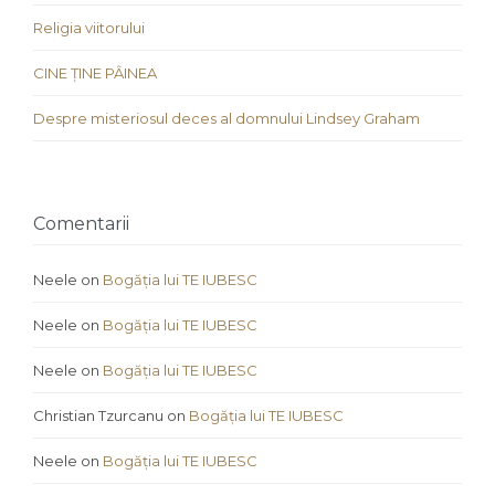
Religia viitorului
CINE ȚINE PÂINEA
Despre misteriosul deces al domnului Lindsey Graham
Comentarii
Neele
on
Bogăția lui TE IUBESC
Neele
on
Bogăția lui TE IUBESC
Neele
on
Bogăția lui TE IUBESC
Christian Tzurcanu
on
Bogăția lui TE IUBESC
Neele
on
Bogăția lui TE IUBESC