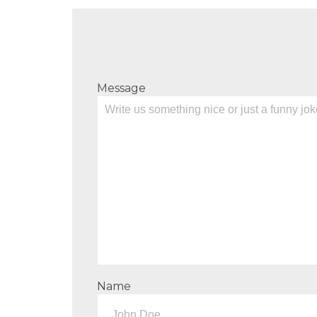
Message
Name