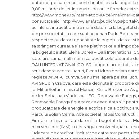
datoriilor pe care marii contribuabili le au la buget la 
9,88 miliarde de lei. Insumate, datoriile firmelor catre 
http://www.money.ro/intern-1/top-10-cei-mai-mari-datorn
consultata aici: http://www.anaf.ro/public/wps/portal
au infuriat intrucât printre marii datornici la bugetul 
despre societati in care sunt actionari Radu Berceanu,
respective au datorii neachitate la bugetul de stat si 
sa strângem cureaua si sa ne platim taxele si impozitele
la bugetul de stat. Elena Udrea – Dalli International C
statului o suma mult mai mica decât cele datorate de f
DALLI INTERNATIONAL CO. SRL bugetului de stat, si impo
scris despre aceste lucruri, Elena Udrea declara oare
regleze ANAF-ul cumva. Sa nu mai apara pe site lucrur
AVI SRL din Craiova, care este detinuta in proportie 
lei Mihai Șeitan ministrul Muncii – Guild Broker de Asig
de lei. Sebastian Vladescu – EOL Renewable Energy, in
Renewable Energy figureaza ca executata silit pentru
producatoare de energie electrica si ca a obtinut anu
Parcului Eolian Cerna. Alte societati: Boss Constructii
Firmele_ministrilor_au_datorii_la_bugetul_de_stat
Mo
mici si mijlocii (IMM) isi cer singuri insolventa, iar ul
judecata de creditori, inclusiv de catre stat pentru im