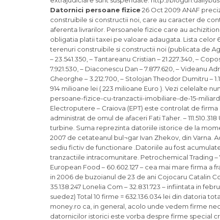
extrajudiciare sunt suspendate. http://bloguri.dailybu
Datornici persoane fizice
26 Oct 2009 ANAF precizea
construibile si constructii noi, care au caracter de cont
aferenta livrarilor. Persoanele fizice care au achizition
obligatia platii taxei pe valoare adaugata. Lista celo
terenuri construibile si constructii noi (publicata d
– 23.541.350, – Tantareanu Cristian – 21.227.340, – Co
7.921.530, – Diaconescu Dan – 7.877.620, – Videanu Adri
Gheorghe – 3.212.700, – Stolojan Theodor Dumitru – 1.1
914 milioane lei ( 223 milioane Euro ). Vezi celelalte 
persoane-fizice-cu-tranzactii-imobiliare-de-15-miliarde-l
Electroputere – Craiova (EPT) este controlat de firma
administrat de omul de afaceri Fati Taher. – 111.510.3
turbine. Suma reprezinta datoriile istorice de la moment
2007 de cetateanul bul¬gar Ivan Zhekov, din Varna. Ac
sediu fictiv de functionare .Datoriile au fost acumulat
tranzactiile intracomunitare. Petrochemical Trading – 
European Food – 60.602.127 – cea mai mare firma a frat
in 2006 de buzoianul de 23 de ani Cojocaru Catalin Con
35.138.247 Lonelia Com – 32.831.723 – infiintata in f
suedez) Total 10 firme = 632.136.034 lei din datoria tot
money.ro ca, in general, acolo unde vedem firme necu
datornicilor istorici este vorba despre firme special 