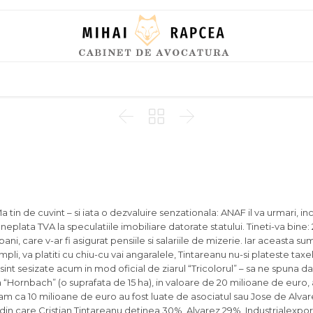
Skip
to
content



in de cuvint – si iata o dezvaluire senzationala: ANAF il va urmari, inc
eplata TVA la speculatiile imobiliare datorate statului. Tineti-va bine: 2
ani, care v-ar fi asigurat pensiile si salariile de mizerie. Iar aceasta s
li, va platiti cu chiu-cu vai angaralele, Tintareanu nu-si plateste taxe
l sint sesizate acum in mod oficial de ziarul “Tricolorul” – sa ne spuna 
Hornbach” (o suprafata de 15 ha), in valoare de 20 milioane de euro, a
itam ca 10 milioane de euro au fost luate de asociatul sau Jose de Alva
in care Cristian Tintareanu detinea 30%, Alvarez 29%, Industrialexport