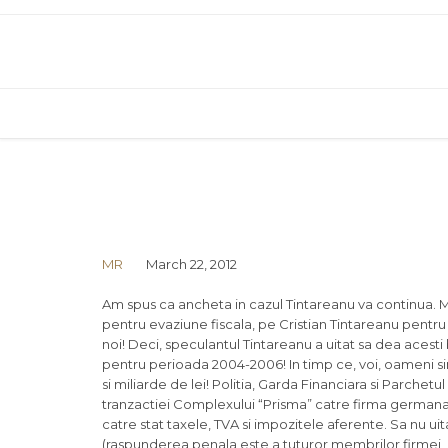
MR
March 22, 2012
Am spus ca ancheta in cazul Tintareanu va continua. Ma t
pentru evaziune fiscala, pe Cristian Tintareanu pentru n
noi! Deci, speculantul Tintareanu a uitat sa dea acesti b
pentru perioada 2004-2006! In timp ce, voi, oameni simp
si miliarde de lei! Politia, Garda Financiara si Parchetu
tranzactiei Complexului “Prisma” catre firma germana “
catre stat taxele, TVA si impozitele aferente. Sa nu u
(raspunderea penala este a tuturor membrilor firmei, d