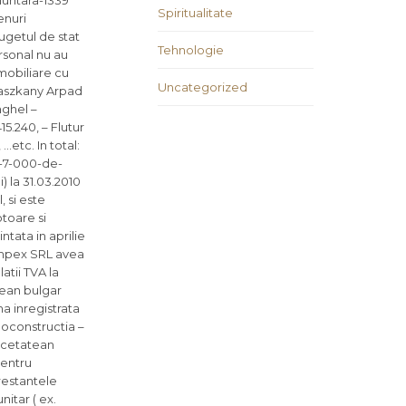
luntara-1339
Spiritualitate
enuri
bugetul de stat
Tehnologie
ersonal nu au
mobiliare cu
Uncategorized
 Paszkany Arpad
nghel –
5.240, – Flutur
etc. In total:
te-7-000-de-
) la 31.03.2010
 si este
otoare si
ntata in aprilie
 Impex SRL avea
atii TVA la
tean bulgar
a inregistrata
goconstructia –
 (cetatean
pentru
restantele
itar ( ex.