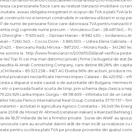
siness.ro/marius-vicentiu-coltuc/altele/moda-anului-2010-insolventa-vo
za ca persoanele fizice care au realizat tranzactii imobiliare cu ter
inuitate, aveau obligatia inregistrarii in scopuri de TVA si platii TVA la 
at constructii noi si terenuri construibile in vederea utilizarii in scop p
r 67 de nume de persoane fizice care datoreaza TVA pentru tranzactii i
e Agentia.org) cuprinde nume precum: – Voiculescu Dan – 28.467.540, –
pos Gheorghe – 17.635.440, – Oprisan Marian – 8.982.430, – Iordanescu A
ean – 7.260.340, – Cocos Dorin – 3.865.500, – Udrea Elena Gabriela – 41
21.420, – Berceanu Radu Mircea – 987.200, – Moraru Radu – 341.280 lei, …
nume sonore la : http://www.financiarul.ro/2009/10/26/anaf-verifica-pes
ei/ Top 10 cei mai mari datornici privati ( firme ) la bugetul de stat (lei
 saudita Al-Arrab Contracting Company, care detine 86.28% din capital,
18 UCM Resita – 85.323.238 – INET AG Elvetia 96% din actiuni, produce m
ul privatizarii neclarificate Hermes Impex Calarasi – 84.425.952 – infii
esta a disparut si este cautat si de autoritatile din Bulgaria. Hermes
e intr-o perioada foarte scurta de timp, prin schema deja clasica a nepl
79.224.929 Larika Impex Giurgiu – 69.118.609 – infiintata tot de un ceta
ilor Micula Flenco International Real Group Constanta 37.711.737 – firm
stantin – activitati in agricultura Agrisco Constanta – 36.249.154 Ener
ebruarie 2008 de Morad W. Ahmed (cetatean irakian) si Kianzad Behrang
ala de 18,57 miliarde de lei a firmelor private . Surse din ANAF au spus 
noscute care au acumulat datorii atât de mari incât sa rivalizeze cu 
create pentru ocolirea platii TVA pe produse provenite din spatiul comun