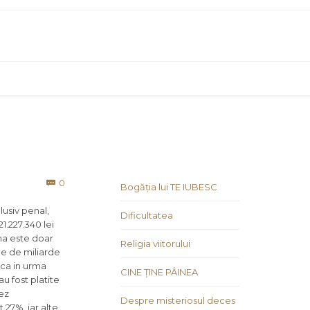
Comments
0

Bogăția lui TE IUBESC
lusiv penal,
Dificultatea
1.227.340 lei
uma este doar
Religia viitorului
le de miliarde
daca in urma
CINE ȚINE PÂINEA
u fost platite
rez
Despre misteriosul deces
 27%, iar alte