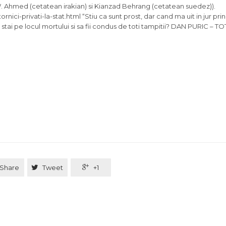
W. Ahmed (cetatean irakian) si Kianzad Behrang (cetatean suedez)).
ici-privati-la-stat.html “Stiu ca sunt prost, dar cand ma uit in jur prin
stai pe locul mortului si sa fii condus de toti tampitii? DAN PURIC – T
Share

Tweet

+1