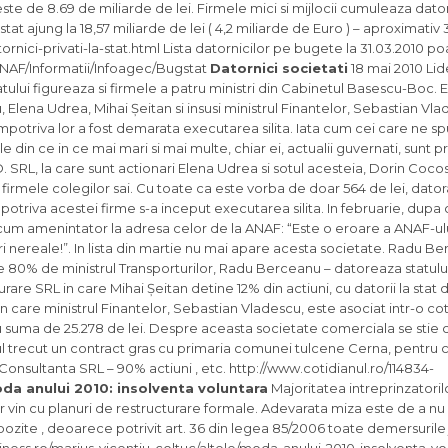
este de 8.69 de miliarde de lei. Firmele mici si mijlocii cumuleaza datori
stat ajung la 18,57 miliarde de lei ( 4,2 miliarde de Euro ) – aproximativ 
ici-privati-la-stat.html Lista datornicilor pe bugete la 31.03.2010 poa
/ANAF/Informatii/Infoagec/Bugstat
Datornici societati
18 mai 2010 Lider
statului figureaza si firmele a patru ministri din Cabinetul Basescu-Boc. 
 Elena Udrea, Mihai Șeitan si insusi ministrul Finantelor, Sebastian Vl
impotriva lor a fost demarata executarea silita. Iata cum cei care ne s
 din ce in ce mai mari si mai multe, chiar ei, actualii guvernati, sunt pr
O. SRL, la care sunt actionari Elena Udrea si sotul acesteia, Dorin Coc
irmele colegilor sai. Cu toate ca este vorba de doar 564 de lei, dator
triva acestei firme s-a inceput executarea silita. In februarie, dupa 
cum amenintator la adresa celor de la ANAF: “Este o eroare a ANAF-ulu
i nereale!”. In lista din martie nu mai apare acesta societate. Radu B
de 80% de ministrul Transporturilor, Radu Berceanu – datoreaza statulu
urare SRL in care Mihai Șeitan detine 12% din actiuni, cu datorii la stat 
 care ministrul Finantelor, Sebastian Vladescu, este asociat intr-o c
 suma de 25.278 de lei. Despre aceasta societate comerciala se stie 
l trecut un contract gras cu primaria comunei tulcene Cerna, pentru 
, Consultanta SRL – 90% actiuni , etc. http://www.cotidianul.ro/114834-
da anului 2010: insolventa voluntara
Majoritatea intreprinzatoril
terior vin cu planuri de restructurare formale. Adevarata miza este de a nu
pozite , deoarece potrivit art. 36 din legea 85/2006 toate demersurile 