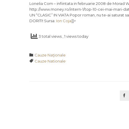
Lonelia Com – infiintata in februarie 2008 de Morad 
http://www.money.ro/intern-1/top-10-cei-mai-mari-datorn
UN “CLASIC” IN VIATA Popor roman, nu te-ai saturat sa 
DORITI! Sursa:
Ion Coja
]]>
3 total views
, 1 views today
Category

Cauze Naţionale
Tags

Cauze Nationale
