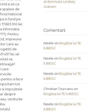
al domnului Lindsey
cind a zis ca
Graham
a spalare de
iciul National
pa in fund pe
17.823.100 lei;
ta informatia
Comentarii
???). Pentru
ocid, impreuna
Neele
on
Bogăția lui TE
ilor care au
IUBESC
ogatitii de
.457 lei, iar
Neele
on
Bogăția lui TE
lutii sa
IUBESC
 intreaga?
l care
Neele
on
Bogăția lui TE
rviciile
IUBESC
an pentru a face
 importam tot
Christian Tzurcanu
on
e si impozitele
Bogăția lui TE IUBESC
Dar despre
asu, veniturile
aba.
Neele
on
Bogăția lui TE
totalul
IUBESC