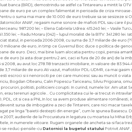
 luat banca (BRD), demostrindu-se astfel ca Tintareanu a mintit la OTV 
ioane de euro pe un complex falimentat in perioada de criza miroase 
 Pentru o suma mai mare de 10.000 de euro trebuie sa se sesizeze si Of
a datornicilor ANAF, regasim nume sonore de mafioti PDL sau care il pu
rceanu: 987.200 lei; – Elena Gabriela Udrea: 415.240 lei; – Vasile Turcu: 
41.350 lei; – Radu Moraru (042) – lupul moralist de la B1TV: 341.280 lei. Ia
iciat statul, in perioada 2006-2008, cu suma de 3,7 miliarde de euro (??
e 500 milioane de euro, in timp ce Guvernul Boc duce o politica de gen
oane de euro. Deci, mai bine luam alocatia pentru copii, pensia amarit
 de euro (si asta doar pentru 2 ani, caci ei fura de 20 de ani) de la imb
 2008, au avut loc 278.118 tranzactii imobiliare, in valoare de 83.944.417
 de 3,7 miliarde de euro.Ati vazut, mafiotilor PDL-UDMR, ca mai gasim so
cesti escroci si ii nenorociti pe cei care muncesc sau au muncit o viata
atriciu, Bogdan Olteanu, Calin Popescu-Tariceanu, Silviu Prigoana, omu
rori, politisti, politicieni corupti. In curind, numele lor. Am uitat Se
an, erau terenuri agricole… Cu complicitatea cui le-ai trecut in intravil
SD, PDL, cit si cea a PNL.In loc sa avem produse alimentare românesti,
au devenit sursa de imbogatire a zeci de Tintareni, care nici macar taxel
bagat pe linga “baietii destepti din energie”, cum le spunea Basescu. 
ie 2007, audierile de la Procuratura in legatura cu moartea lui Mihai Erb
altele, in numerele viitoare. Rugam organele de ancheta sa-si faca tre
ni-se-reduc-pensiile-cu
Datornici la bugetul statului
Potrivit ANAF, 