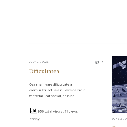
Comments
JULY 24, 2026
8

Dificultatea
Cea mai mare dificultate a
vremurilor actuale nu este de ordin
material. Paradoxal, de bine…
956 total views
, 71 views
today
JUNE 21, 2