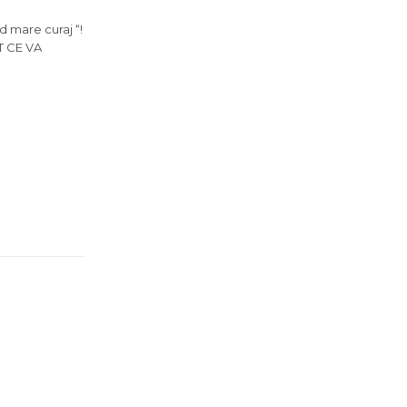
d mare curaj “!
OT CE VA