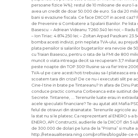
persoane fizice 14%); restul de 10 milioane de euro l-a
avea un credit de doar 50.000 de euro. Sa dai 20 mil
bani si evaziune fiscala. Ce face DIICOT in acest caz?
de Prevenire si Combatere a Spalarii Banilor. Pe list
Basescu: – Adriean Videanu: 7.260.340 lei noi; – Radu Be
– Ion Tiriac: 4.874.250 lei; – Zoltan Arpad Paszkani: 23.5
bomba:acesti indivizi, prin neplata TVA-ului, au prejud
plata pensiilor si salariilor bugetarilor era nevoie d
cu Traian Basescu, pentru o rata de la FMI de 800 mili
muncit o viata intreaga decit sa recuperam 3,7 miliarde
peste noapte din TOP 300! Rusine sa va fie! Intre 2006 si
TVA-ul pe care acesti hoti trebuiau sa-l plateasca era
scoatem tara din criza? De ce nu-i executati silit pe a
Cine-l tine in brate pe Tintareanu? In afara de Dinu P
conduce practic comuna Corbeanca este sustinut de procu
Secrete. Tintarene, …. Terenurile luate erau in extravil
acele speculatii financiare? Te-au ajutat atit Mafia P
felul de otravuri din strainatate. Terenurile agricole 
la stat nu si le platesc.Ca reprezentant al ENERO s-a 
ENERO, API Constructii, audierile de la DIICOT din 5 iul
de 300.000 de dolari pe luna de la “Prisma” si multe 
http://reteaualiterara.ning.com/profiles/blogs/de-ce-