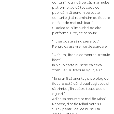
conturi în oglindă pe cât mai multe
platforme, adică tot ceea ce
publicăm să punem pe toate
conturile și să reamintim de fiecare
dată unde mai publicat. ”
Si adica te-ai imputit si pe alte
platforme. E-te, ce sa spun!
“nu se poate să nu pierzi tot”
Pentru ca asa vrei: cu descarcare.
“Oricum, liber la comentarii trebuie
lăsat”
In nici-o carte nu scrie ca ceva
“trebuie”. Tu trebuie sigur, eu nu!
“Bine ar fi să anunțați și pe blog de
fiecare dată când publicați ceva și
să trimiteți link către toate acele
oglinzi.”
Adica sa renunte sa mai fie Mihai
Rapcea, si sa fie Mihai Narcisul.
Si link pentru cei ce nu stiu sa
caute: Fiat Link!