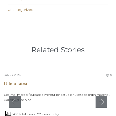
Uncategorized
Related Stories
C
July 24, 2026
8

Dificultatea
Cea mai mare dificultate a vremurilor actuale nu este de ordin material.
Paradoxal, de bine…
1416 total views
, 72 views today