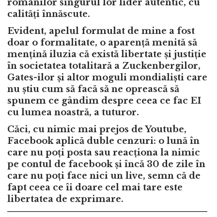
românilor singurul lor lider autentic, cu
calități înnăscute.
Evident, apelul formulat de mine a fost
doar o formalitate, o aparență menită să
mențină iluzia că există libertate și justiție
în societatea totalitară a Zuckenbergilor,
Gates-ilor și altor moguli mondialiști care
nu știu cum să facă să ne oprească să
spunem ce gândim despre ceea ce fac EI
cu lumea noastră, a tuturor.
Căci, cu nimic mai prejos de Youtube,
Facebook aplică duble cenzuri: o lună în
care nu poți posta sau reacționa la nimic
pe contul de facebook și încă 30 de zile în
care nu poți face nici un live, semn că de
fapt ceea ce îi doare cel mai tare este
libertatea de exprimare.