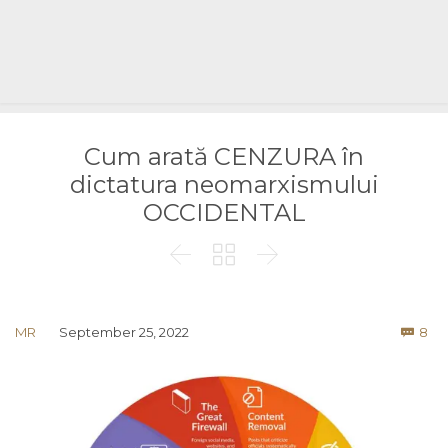
Cum arată CENZURA în
dictatura neomarxismului
OCCIDENTAL



Co
MR
September 25, 2022
8
