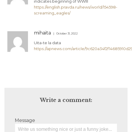
indicates beginning of WWIII
https://english.pravda.ru/news/world/154598-
screaming_eagles/
mihaita
October 31, 2022
Uita-te la data
https://apnews.com/article/9c620a34f2f14685910d
Write a comment:
Message