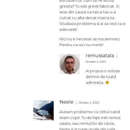
Ba tubercul, cum sa fie lectia
gresita? Tu esti gresit fabricat. Si
iese din cauza ca taica-tau s-a
culcat cu alta decat maica-ta.
Studiaza problema si ai sa vezi ca e
adevarat!
Nici nu e necesar sa ma semnez.
Pentru ca nici nu meriti!
remussatala
October 4, 2022
Ai propus o soluție
demnă de toată
admirația.
Neele
October 4, 2022
Aveam probleme cu cititul cand
eram copil. Tu de fapt esti remus
salata, sau remus foi de varza,
fierte si scoase goale din oala.