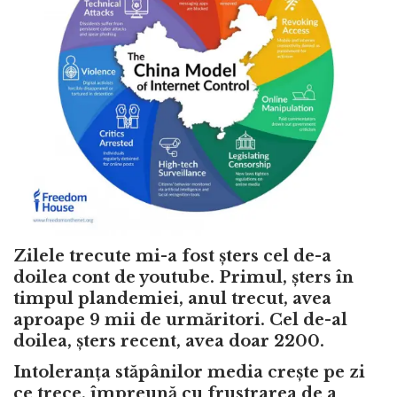
Zilele trecute mi-a fost șters cel de-a
doilea cont de youtube. Primul, șters în
timpul plandemiei, anul trecut, avea
aproape 9 mii de urmăritori. Cel de-al
doilea, șters recent, avea doar 2200.
Intoleranța stăpânilor media crește pe zi
ce trece, împreună cu frustrarea de a