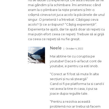
mai gândim și la schimbare. Îmi amintesc când
eram la o plimbare la niște prieteni și într-o
crâșmă cineva tot juca acolo la păcănele de unul
singur. O prietenă l-a întrebat: Câștigași ceva
acolo? Și ce a răspuns? “Câștig experiență!”.
Experiența te ajută, dar te ajută doar să repeți cu
mai puțin efort ceea ce repeți. Trebuie să ai grijă
ca ceea ce repeți să nu fie greșit.
Neele
October 4, 2022
Mai abtine-te cu coruptia pe
youtube! Daca ti-ai facut cont de
youtube, e pentru ca esti snob.
“Corect ar fi fost să mute în alte
secțiuni și nu să șteargă”
Cand oi fi pe platforma ta si cand ii
vei avea la tine in casa, ii pui sa
joace dupa regulile tale.
“Pentru a rezolva această
problemă noi ar trebui să facem