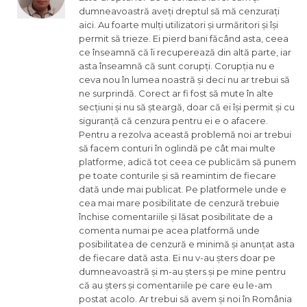
dumneavoastră aveți dreptul să mă cenzurați
aici. Au foarte mulți utilizatori și urmăritori și își
permit să trieze. Ei pierd bani făcând asta, ceea
ce înseamnă că îi recuperează din altă parte, iar
asta înseamnă că sunt corupți. Corupția nu e
ceva nou în lumea noastră și deci nu ar trebui să
ne surprindă. Corect ar fi fost să mute în alte
secțiuni și nu să șteargă, doar că ei își permit și cu
siguranță că cenzura pentru ei e o afacere.
Pentru a rezolva această problemă noi ar trebui
să facem conturi în oglindă pe cât mai multe
platforme, adică tot ceea ce publicăm să punem
pe toate conturile și să reamintim de fiecare
dată unde mai publicat. Pe platformele unde e
cea mai mare posibilitate de cenzură trebuie
închise comentariile și lăsat posibilitate de a
comenta numai pe acea platformă unde
posibilitatea de cenzură e minimă și anunțat asta
de fiecare dată asta. Ei nu v-au șters doar pe
dumneavoastră și m-au șters și pe mine pentru
că au șters și comentariile pe care eu le-am
postat acolo. Ar trebui să avem și noi în România