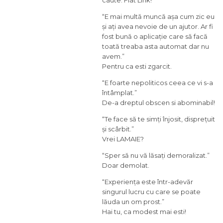
“E mai multă muncă așa cum zic eu
și ați avea nevoie de un ajutor. Ar fi
fost bună o aplicație care să facă
toată treaba asta automat dar nu
avem.”
Pentru ca esti zgarcit.
“E foarte nepoliticos ceea ce vi s-a
întâmplat.”
De-a dreptul obscen si abominabil!
“Te face să te simți înjosit, disprețuit
și scârbit.”
Vrei LAMAIE?
“Sper să nu vă lăsați demoralizat.”
Doar demolat.
“Experiența este într-adevăr
singurul lucru cu care se poate
lăuda un om prost.”
Hai tu, ca modest mai esti!