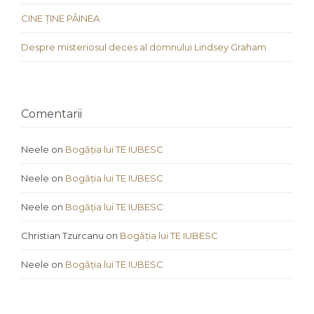
CINE ȚINE PÂINEA
Despre misteriosul deces al domnului Lindsey Graham
Comentarii
Neele
on
Bogăția lui TE IUBESC
Neele
on
Bogăția lui TE IUBESC
Neele
on
Bogăția lui TE IUBESC
Christian Tzurcanu
on
Bogăția lui TE IUBESC
Neele
on
Bogăția lui TE IUBESC