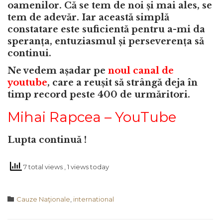
oamenilor. Că se tem de noi și mai ales, se
tem de adevăr. Iar această simplă
constatare este suficientă pentru a-mi da
speranța, entuziasmul și perseverența să
continui.
Ne vedem așadar pe
noul canal de
youtube
, care a reușit să strângă deja în
timp record peste 400 de urmăritori.
Mihai Rapcea – YouTube
Lupta continuă !
7 total views
, 1 views today
Category

Cauze Naţionale
,
international