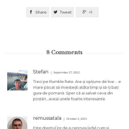

Share

Tweet

+1
8
Comments
Stefan
September 27, 2022
Treci pe Rumble frate. Are și opțiune de live. .. e
mare păcat să investești atâta timp și să-ți bați
gura de pomană. Sper că ai salvat ceva din
postări…aveai unele foarte interesante.
remussatala
October 2, 2022
Este dreptul lor de a cenzura la fel cum și