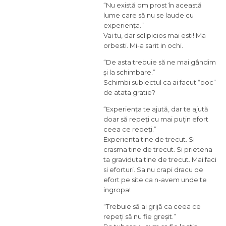
“Nu există om prost în această
lume care să nu se laude cu
experiența.”
Vai tu, dar sclipicios mai esti! Ma
orbesti. Mi-a sarit in ochi.
“De asta trebuie să ne mai gândim
și la schimbare.”
Schimbi subiectul ca ai facut “poc”
de atata gratie?
“Experiența te ajută, dar te ajută
doar să repeți cu mai puțin efort
ceea ce repeți.”
Experienta tine de trecut. Si
crasma tine de trecut. Si prietena
ta graviduta tine de trecut. Mai faci
si eforturi. Sa nu crapi dracu de
efort pe site ca n-avem unde te
ingropa!
“Trebuie să ai grijă ca ceea ce
repeți să nu fie greșit.”