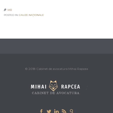
MR

POSTED IN:
CAUZE NAŢIONALE
© 2018 Cabinet de avocatura Mihai Rapcea




