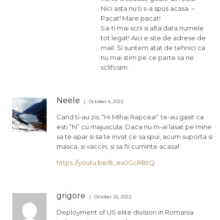
Nici asta nu ti s-a spus acasa. –
Pacat! Mare pacat!
Sa-ti mai scrii si alta data numele
tot legat! Aici e site de adrese de
mail. Si suntem atat de tehnici ca
nu mai stim pe ce parte sa ne
sclifosim.
Neele
October 4, 2022
Cand ti-au zis, “Hi Mihai Rapcea!” te-au gasit ca
esti “hi” cu majuscula. Daca nu m-ai lasat pe mine
sa te apar si sa te invat ce sa spui, acum suporta si
masca, si vaccin, si sa fii cuminte acasa!
https://youtu.be/8_es0GcRBtQ
grigore
October 26, 2022
Deployment of US elite division in Romania