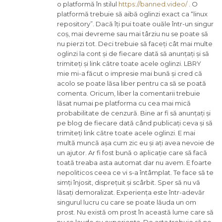
o platformă în stilul
https://banned.video/
. O
platformă trebuie să aibă oglinzi exact ca “linux
repository”. Dacă îți pui toate ouăle într-un singur
coș, mai devreme sau mai târziu nu se poate să
nu pierzi tot. Deci trebuie să faceți cât mai multe
oglinzi la cont și de fiecare dată să anunțați și să
trimiteți și link către toate acele oglinzi. LBRY
mie mi-a făcut o impresie mai bună și cred că
acolo se poate lăsa liber pentru ca să se poată
comenta. Oricum, liber la comentarii trebuie
lăsat numai pe platforma cu cea mai mică
probabilitate de cenzură. Bine ar fi să anunțați și
pe blog de fiecare dată când publicați ceva și să
trimiteți link către toate acele oglinzi. E mai
multă muncă așa cum zic eu și ați avea nevoie de
un ajutor. Ar fi fost bună o aplicație care să facă
toată treaba asta automat dar nu avem. E foarte
nepoliticos ceea ce vi s-a întâmplat. Te face să te
simți înjosit, disprețuit și scârbit. Sper să nu vă
lăsați demoralizat. Experiența este într-adevăr
singurul lucru cu care se poate lăuda un om
prost. Nu există om prost în această lume care să
nu se laude cu experiența. De asta trebuie să ne