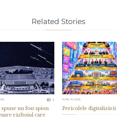
Related Stories
Comments
026
2
JUNE 14, 2026

 spune un fost spion
Pericolele digitalizării
espre războiul care