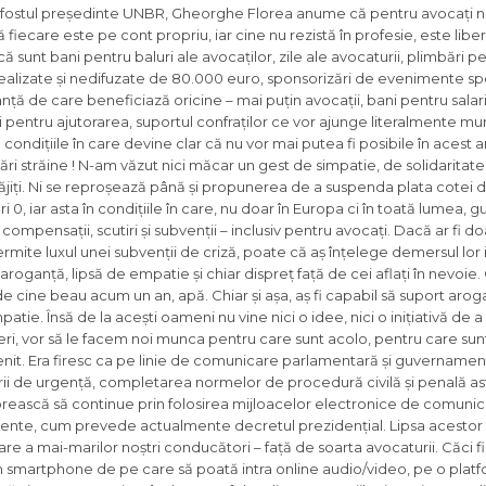
a fostul președinte UNBR, Gheorghe Florea anume că pentru avocați nu
fiecare este pe cont propriu, iar cine nu rezistă în profesie, este liber
unt bani pentru baluri ale avocaților, zile ale avocaturii, plimbări p
 nerealizate și nedifuzate de 80.000 euro, sponsorizări de evenimente sp
ță de care beneficiază oricine – mai puțin avocații, bani pentru salari
pentru ajutorarea, suportul confraților ce vor ajunge literalmente mu
în condițiile în care devine clar că nu vor mai putea fi posibile în acest 
ări străine ! N-am văzut nici măcar un gest de simpatie, de solidaritate
necăjiți. Ni se reproșează până și propunerea de a suspenda plata cotei d
 0, iar asta în condițiile în care, nu doar în Europa ci în toată lumea, g
ompensații, scutiri și subvenții – inclusiv pentru avocați. Dacă ar fi do
ermite luxul unei subvenții de criză, poate că aș înțelege demersul lor 
v aroganță, lipsă de empatie și chiar dispreț față de cei aflați în nevoi
e cine beau acum un an, apă. Chiar și așa, aș fi capabil să suport aroga
patie. Însă de la acești oameni nu vine nici o idee, nici o inițiativă de a
eri, vor să le facem noi munca pentru care sunt acolo, pentru care sunt p
n venit. Era firesc ca pe linie de comunicare parlamentară și guvernamen
rii de urgență, completarea normelor de procedură civilă și penală as
orească să continue prin folosirea mijloacelor electronice de comunica
gente, cum prevede actualmente decretul prezidențial. Lipsa acesto
re a mai-marilor noștri conducători – față de soarta avocaturii. Căci 
n smartphone de pe care să poată intra online audio/video, pe o platf