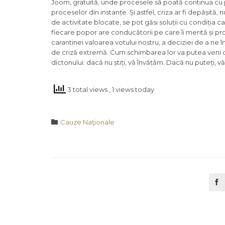
Joom, gratuită, unde procesele să poată continua cu pă
proceselor din instanțe. Și astfel, criza ar fi depășită, 
de activitate blocate, se pot găsi soluții cu condiția 
fiecare popor are conducătorii pe care îi merită și pro
carantinei valoarea votului nostru, a deciziei de a ne 
de criză extremă. Cum schimbarea lor va putea veni d
dictonului: dacă nu știți, vă învățăm. Dacă nu puteți,
3 total views
, 1 views today
Category

Cauze Naţionale
