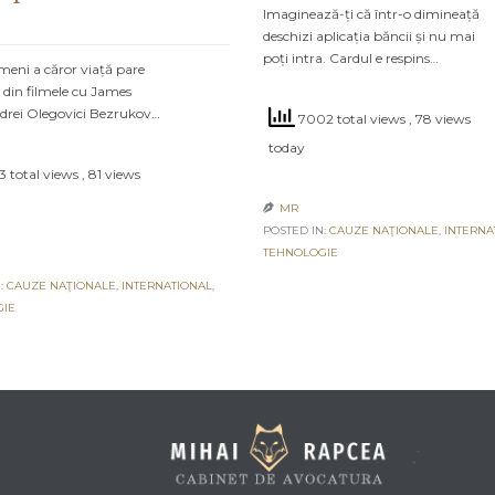
Imaginează-ți că într-o dimineață
deschizi aplicația băncii și nu mai
poți intra. Cardul e respins…
meni a căror viață pare
 din filmele cu James
drei Olegovici Bezrukov…
7002 total views
, 78 views
today
 total views
, 81 views
MR

POSTED IN:
CAUZE NAŢIONALE
,
INTERNA
TEHNOLOGIE
:
CAUZE NAŢIONALE
,
INTERNATIONAL
,
GIE