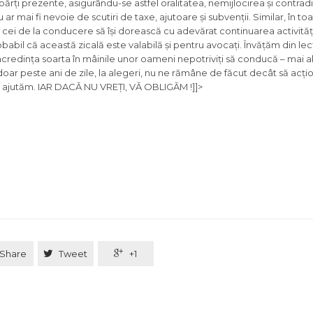
rți prezente, asigurându-se astfel oralitatea, nemijlocirea și contradi
nu ar mai fi nevoie de scutiri de taxe, ajutoare și subvenții. Similar, în 
ca cei de la conducere să își dorească cu adevărat continuarea activităț
babil că această zicală este valabilă și pentru avocați. Învățăm din le
încredința soarta în mâinile unor oameni nepotriviți să conducă – mai a
oar peste ani de zile, la alegeri, nu ne rămâne de făcut decât să ac
 vă ajutăm. IAR DACĂ NU VREȚI, VĂ OBLIGĂM !]]>
Share

Tweet

+1