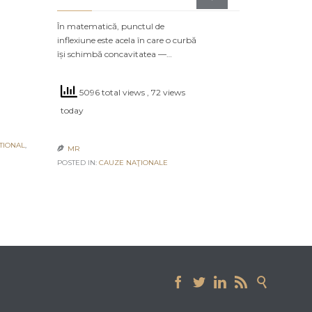
POSTED IN:
CA
În matematică, punctul de
inflexiune este acela în care o curbă
își schimbă concavitatea —…
5096 total views
, 72 views
today
TIONAL
,
MR

POSTED IN:
CAUZE NAŢIONALE




