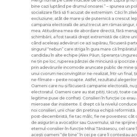
Mergi numai pe căile indicate de onoare. Luptă şi nu fi 
bine cazi luptând pe drumul onoarei.” – spunea un pol
socializare fără să fi acuzat de extremism. Căci în zilel
excluziune, atât de mare și de puternică a crescut lep
campania electorală de anul trecut am rămas singur, ia
mea. Atitudinea mea de abordare directă, fără menajam
schimbării, a fost taxată drept extremistă de către uni
când aceleași adevăruri ce azi supărau, făcuseră part
singurul “nebun” care striga în gura mare că împăratul 
candidau în alte echipe (Alex Păun, Speranța Ungureanu
ne țin pe loc, ruperea pânzei de minciună și ipocrizie cu
prin adevărurile incomode aruncate public de mine și c
unui cvorum neconvingător ne-realizat, într-un final, ț
ne-filmate – peste noapte. Astfel, rezultatul alegerilor 
Oameni care nu-și făcuseră campanie electorală, nu p
electoratul. Oameni care au stat pitiți, tăcuți, toate c
legitime puse de confrați. Consilieri în funcție ce erau a
mieroase dar insistente. E drept că la nivelul conduce
noi consilieri, unii chiar din pretinsa echipă reformist
post-decembristă, fie tac mâlc, fie ne povestesc cât de 
de asigurări a avocaților sau Guvernului, să ne sprijine
eternul-consilier-în-funcție Mihai Tănăsescu, cel care
acești oameni “de bine” în cei pe care îi contestau ac