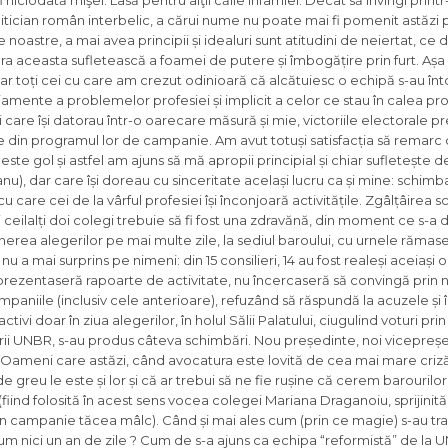
niciodată mişel. Lasă pentru alţii căile infamiei. Decât să învingi print
itician român interbelic, a cărui nume nu poate mai fi pomenit astăzi 
e noastre, a mai avea principii și idealuri sunt atitudini de neiertat, ce 
ra aceasta sufletească a foamei de putere și îmbogățire prin furt. Așa 
r toți cei cu care am crezut odinioară că alcătuiesc o echipă s-au înt
ente a problemelor profesiei și implicit a celor ce stau în calea prog
i care își datorau într-o oarecare măsură și mie, victoriile electorale 
e din programul lor de campanie. Am avut totuși satisfacția să remarc 
este gol și astfel am ajuns să mă apropii principial și chiar sufletește
), dar care își doreau cu sinceritate același lucru ca și mine: schimb
 care cei de la vârful profesiei își înconjoară activitățile. Zgâlțâirea s
eilalți doi colegi trebuie să fi fost una zdravănă, din moment ce s-a d
inerea alegerilor pe mai multe zile, la sediul baroului, cu urnele rămas
nu a mai surprins pe nimeni: din 15 consilieri, 14 au fost realeși aceiași
rezentaseră rapoarte de activitate, nu încercaseră să convingă prin 
ampaniile (inclusiv cele anterioare), refuzând să răspundă la acuzele și 
ctivi doar în ziua alegerilor, în holul Sălii Palatului, ciugulind voturi pri
rii UNBR, s-au produs câteva schimbări. Nou președinte, noi vicepreșed
ă. Oameni care astăzi, când avocatura este lovită de cea mai mare criză 
greu le este și lor și că ar trebui să ne fie rușine că cerem barourilor,
 (fiind folosită în acest sens vocea colegei Mariana Draganoiu, sprijinit
 în campanie tăcea mâlc). Când și mai ales cum (prin ce magie) s-au t
um nici un an de zile ? Cum de s-a ajuns ca echipa “reformistă” de la 