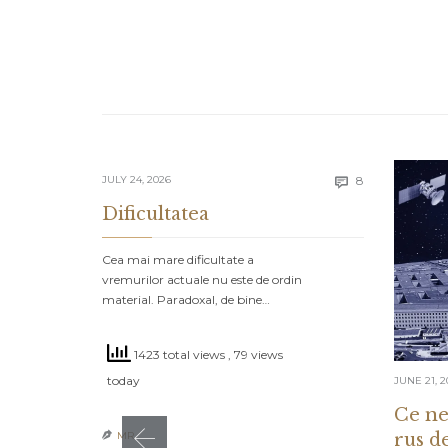
Comments
JULY 24, 2026
8

Dificultatea
Cea mai mare dificultate a
vremurilor actuale nu este de ordin
material. Paradoxal, de bine…
1423 total views
, 79 views
today
JUNE 21, 2
Ce ne
rus d
MR
