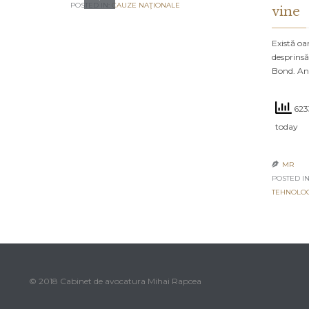
POSTED IN:
CAUZE NAŢIONALE
vine
Există oa
desprinsă
Bond. An
6233
today
MR

POSTED IN
TEHNOLO
© 2018 Cabinet de avocatura Mihai Rapcea