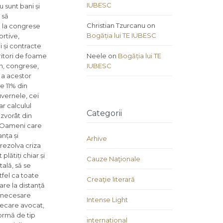
IUBESC
 sunt bani și
 să
Christian Tzurcanu
on
e la congrese
Bogăția lui TE IUBESC
ortive,
i și contracte
ritori de foame
Neele
on
Bogăția lui TE
an, congrese,
IUBESC
 a acestor
e 11% din
uvernele, cei
ar calculul
Categorii
izvorât din
e. Oameni care
nța și
Arhive
 rezolva criza
lătiți chiar și
Cauze Naţionale
tală, să se
tfel ca toate
Creaţie literară
re la distanță
r necesare
Intense Light
fiecare avocat,
ormă de tip
international