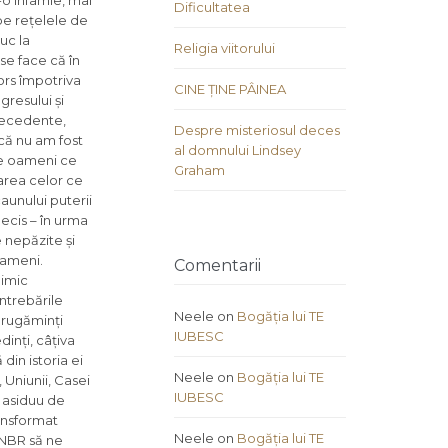
r-o infamie, mai
Dificultatea
pe rețelele de
duc la
Religia viitorului
se face că în
ors împotriva
CINE ȚINE PÂINEA
resului și
precedente,
Despre misteriosul deces
că nu am fost
al domnului Lindsey
 de oameni ce
Graham
area celor ce
caunului puterii
ecis – în urma
e nepăzite și
 oameni.
Comentarii
nimic
întrebările
Neele
on
Bogăția lui TE
n rugăminți
IUBESC
inți, câțiva
din istoria ei
Neele
on
Bogăția lui TE
 Uniunii, Casei
IUBESC
ă asiduu de
ransformat
Neele
on
Bogăția lui TE
UNBR să ne