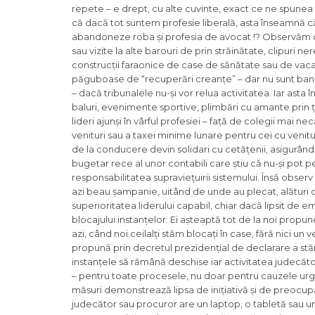
repete – e drept, cu alte cuvinte, exact ce ne spune
că dacă tot suntem profesie liberală, asta înseamnă că 
abandoneze roba și profesia de avocat !? Observăm că s
sau vizite la alte barouri de prin străinătate, clipuri
construcții faraonice de case de sănătate sau de vacan
păguboase de “recuperări creanțe” – dar nu sunt bani 
– dacă tribunalele nu-și vor relua activitatea. Iar asta 
baluri, evenimente sportive, plimbări cu amante prin ț
lideri ajunși în vârful profesiei – față de colegii mai 
venituri sau a taxei minime lunare pentru cei cu venituri
de la conducere devin solidari cu cetățenii, asigurând c
bugetar rece al unor contabili care știu că nu-și pot p
responsabilitatea supraviețuirii sistemului. Însă obser
azi beau șampanie, uitând de unde au plecat, alături d
superioritatea liderului capabil, chiar dacă lipsit de em
blocajului instanțelor. Ei așteaptă tot de la noi propun
azi, când noi ceilalți stăm blocați în case, fără nici u
propună prin decretul prezidențial de declarare a stă
instanțele să rămână deschise iar activitatea judecăt
– pentru toate procesele, nu doar pentru cauzele ur
măsuri demonstrează lipsa de inițiativă și de preocupa
judecător sau procuror are un laptop, o tabletă sau u