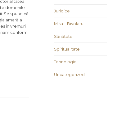
ctorialitatea
toate domenile
Juridice
ii. Se spune că
cția amară a
Misa – Bivolaru
les în vremuri
ționăm conform
Sănătate
Spiritualitate
Tehnologie
Uncategorized