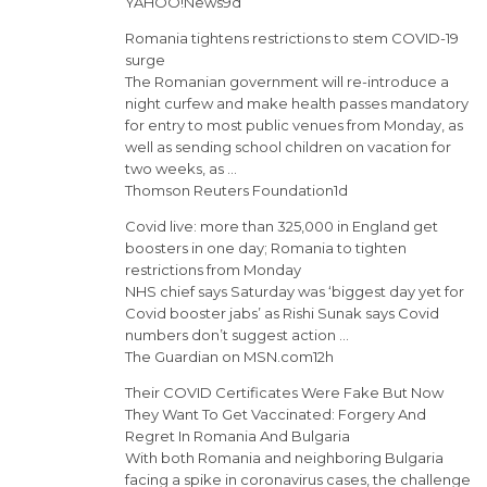
YAHOO!News9d
Romania tightens restrictions to stem COVID-19
surge
The Romanian government will re-introduce a
night curfew and make health passes mandatory
for entry to most public venues from Monday, as
well as sending school children on vacation for
two weeks, as …
Thomson Reuters Foundation1d
Covid live: more than 325,000 in England get
boosters in one day; Romania to tighten
restrictions from Monday
NHS chief says Saturday was ‘biggest day yet for
Covid booster jabs’ as Rishi Sunak says Covid
numbers don’t suggest action …
The Guardian on MSN.com12h
Their COVID Certificates Were Fake But Now
They Want To Get Vaccinated: Forgery And
Regret In Romania And Bulgaria
With both Romania and neighboring Bulgaria
facing a spike in coronavirus cases, the challenge