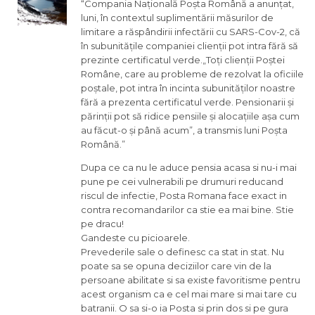
“Compania Națională Poșta Română a anunțat,
luni, în contextul suplimentării măsurilor de
limitare a răspândirii infectării cu SARS-Cov-2, că
în subunitățile companiei clienții pot intra fără să
prezinte certificatul verde.„Toți clienții Poștei
Române, care au probleme de rezolvat la oficiile
poștale, pot intra în incinta subunităților noastre
fără a prezenta certificatul verde. Pensionarii și
părinții pot să ridice pensiile și alocațiile așa cum
au făcut-o și până acum”, a transmis luni Poșta
Română.”
Dupa ce ca nu le aduce pensia acasa si nu-i mai
pune pe cei vulnerabili pe drumuri reducand
riscul de infectie, Posta Romana face exact in
contra recomandarilor ca stie ea mai bine. Stie
pe dracu!
Gandeste cu picioarele.
Prevederile sale o definesc ca stat in stat. Nu
poate sa se opuna deciziilor care vin de la
persoane abilitate si sa existe favoritisme pentru
acest organism ca e cel mai mare si mai tare cu
batranii. O sa si-o ia Posta si prin dos si pe gura