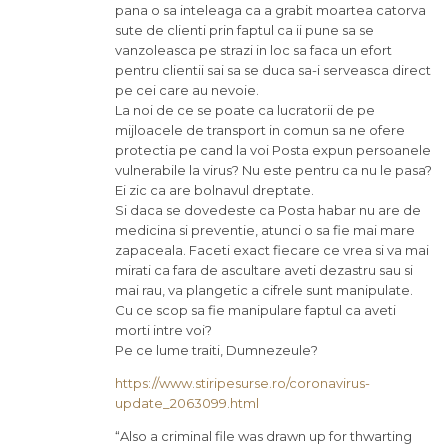
pana o sa inteleaga ca a grabit moartea catorva
sute de clienti prin faptul ca ii pune sa se
vanzoleasca pe strazi in loc sa faca un efort
pentru clientii sai sa se duca sa-i serveasca direct
pe cei care au nevoie.
La noi de ce se poate ca lucratorii de pe
mijloacele de transport in comun sa ne ofere
protectia pe cand la voi Posta expun persoanele
vulnerabile la virus? Nu este pentru ca nu le pasa?
Ei zic ca are bolnavul dreptate.
Si daca se dovedeste ca Posta habar nu are de
medicina si preventie, atunci o sa fie mai mare
zapaceala. Faceti exact fiecare ce vrea si va mai
mirati ca fara de ascultare aveti dezastru sau si
mai rau, va plangetic a cifrele sunt manipulate.
Cu ce scop sa fie manipulare faptul ca aveti
morti intre voi?
Pe ce lume traiti, Dumnezeule?
https://www.stiripesurse.ro/coronavirus-
update_2063099.html
“Also a criminal file was drawn up for thwarting