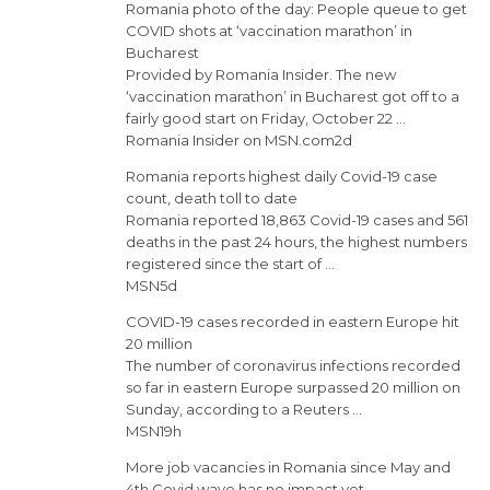
Romania photo of the day: People queue to get
COVID shots at ‘vaccination marathon’ in
Bucharest
Provided by Romania Insider. The new
‘vaccination marathon’ in Bucharest got off to a
fairly good start on Friday, October 22 …
Romania Insider on MSN.com2d
Romania reports highest daily Covid-19 case
count, death toll to date
Romania reported 18,863 Covid-19 cases and 561
deaths in the past 24 hours, the highest numbers
registered since the start of …
MSN5d
COVID-19 cases recorded in eastern Europe hit
20 million
The number of coronavirus infections recorded
so far in eastern Europe surpassed 20 million on
Sunday, according to a Reuters …
MSN19h
More job vacancies in Romania since May and
4th Covid wave has no impact yet