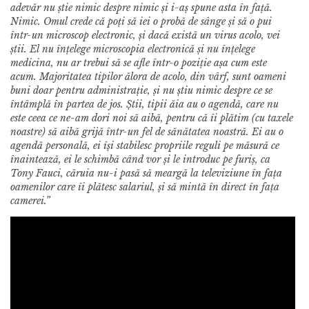
adevăr nu știe nimic despre nimic și i-aș spune asta în față.
Nimic. Omul crede că poți să iei o probă de sânge și să o pui
într-un microscop electronic, și dacă există un virus acolo, vei
știi. El nu înțelege microscopia electronică și nu înțelege
medicina, nu ar trebui să se afle într-o poziție așa cum este
acum. Majoritatea tipilor ălora de acolo, din vârf, sunt oameni
buni doar pentru administrație, și nu știu nimic despre ce se
întâmplă în partea de jos. Știi, tipii ăia au o agendă, care nu
este ceea ce ne-am dori noi să aibă, pentru că îi plătim (cu taxele
noastre) să aibă grijă într-un fel de sănătatea noastră. Ei au o
agendă personală, ei își stabilesc propriile reguli pe măsură ce
înaintează, ei le schimbă când vor și le introduc pe furiș, ca
Tony Fauci, căruia nu-i pasă să meargă la televiziune în fața
oamenilor care îi plătesc salariul, și să mintă în direct în fața
camerei.”