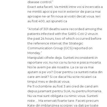
disease control.”
Exact asta faceti. Va mintiti intre voi si incercatis a
ne mintiti apoi si pe noi in exterior de parca mai
aproape ne-ar fin noua ai vostri decat voua. Ieri
au fost 400, azi spuneti ca
“A total of 301 deaths were recorded among the
patients infected with the SARS-CoV-2 virus in
the past 24 hours, two of which occurred before
the reference interval, the Strategic
Communication Group (GCS) reported on
Monday.”
Manipulati cifrele deja. Sunteti inconsistenti in
raportare voi, nu noi ca nu la noi e pisica moarta.
Noi le avem pe ale noastre. La ce sa va mai
ajutam si pe voi? Doar pentru ca sunteti natia din
care am iesit? Si ce daca! Nu scrie nicaieri ca
timpul meu e dedicat voua.
Pe 11 octombrie au fost 3 ani cred de cand am
depus juramant pentru SUA, nu pentru Romania.
Nu va mai sunt obligata cu nimic voua. Sunteti
niste … Ma enervati foarte tare. Faceti precum
Kate din imblanzirea scorpiei: va dati pe toate