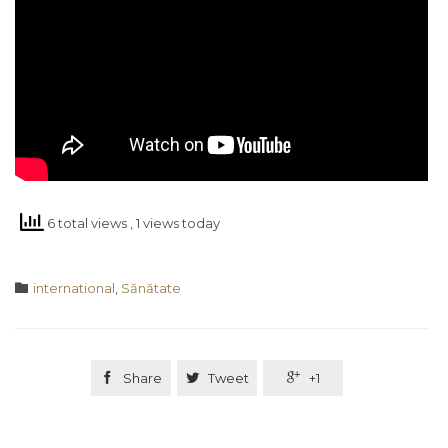
6 total views
, 1 views today
Category

international
,
Sănătate

Share

Tweet

+1