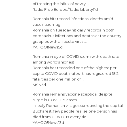
of treating the influx of newly …
Radio Free Europe/Radio Liberty11d
Romania hits record infections, deaths amid
vaccination lag
Romania on Tuesday hit daily records in both
coronavirus infections and deaths as the country
grapples with an acute virus …
YAHOO!News5d
Romania in eye of COVID storm with death rate
among world’s highest
Romania has recorded one of the highest per
capita COVID death rates. It has registered 18.2
fatalities per one million of …
MSN5d
Romania remains vaccine sceptical despite
surge in COVID-19 cases
In leafy Romanian villages surrounding the capital
Bucharest, few people realise one person has
died from COVID-19 every six …
YAHOO!News13d