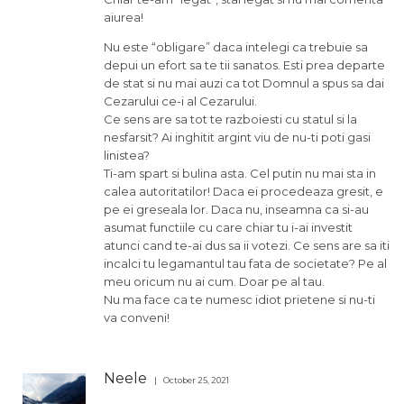
aiurea!
Nu este “obligare” daca intelegi ca trebuie sa
depui un efort sa te tii sanatos. Esti prea departe
de stat si nu mai auzi ca tot Domnul a spus sa dai
Cezarului ce-i al Cezarului.
Ce sens are sa tot te razboiesti cu statul si la
nesfarsit? Ai inghitit argint viu de nu-ti poti gasi
linistea?
Ti-am spart si bulina asta. Cel putin nu mai sta in
calea autoritatilor! Daca ei procedeaza gresit, e
pe ei greseala lor. Daca nu, inseamna ca si-au
asumat functiile cu care chiar tu i-ai investit
atunci cand te-ai dus sa ii votezi. Ce sens are sa iti
incalci tu legamantul tau fata de societate? Pe al
meu oricum nu ai cum. Doar pe al tau.
Nu ma face ca te numesc idiot prietene si nu-ti
va conveni!
Neele
October 25, 2021