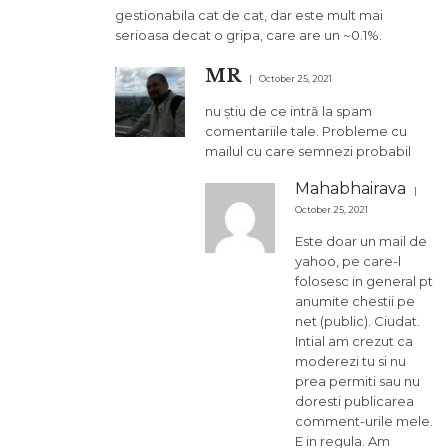
gestionabila cat de cat, dar este mult mai
serioasa decat o gripa, care are un ~0.1%.
MR
October 25, 2021
nu știu de ce intră la spam
comentariile tale. Probleme cu
mailul cu care semnezi probabil
Mahabhairava
October 25, 2021
Este doar un mail de
yahoo, pe care-l
folosesc in general pt
anumite chestii pe
net (public). Ciudat.
Intial am crezut ca
moderezi tu si nu
prea permiti sau nu
doresti publicarea
comment-urile mele.
E in regula. Am