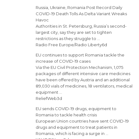
Russia, Ukraine, Romania Post Record Daily
COVID-19 Death Tolls As Delta Variant Wreaks
Havoc
Authorities in St. Petersburg, Russia’s second-
largest city, say they are set to tighten
restrictions as they struggle to …
Radio Free Europe/Radio Liberty6d
EU continues to support Romania tackle the
increase of COVID-19 cases
Via the EU Civil Protection Mechanism, 1,075
packages of different intensive care medicines
have been offered by Austria and an additional
89,030 vials of medicines, 18 ventilators, medical
equipment …
ReliefWeb3d
EU sends COVID-19 drugs, equipment to
Romania to tackle health crisis
European Union countries have sent COVID-19
drugs and equipment to treat patients in
Romania, which is facing a surge in …