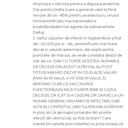
imunizare colectiva pentru a depasi pandemia.
Dar pentru Delta (care a generat valul 4) fiind
nevoie de un ~85% pentru acelasi lucru, virusul
fiind semnificativ mai transmisibil si
posibil/probabil mai agresiv (la subvariantele
Delta).
2. Varful cazurilor de infectii in Septembrie a fost
de ~20.000 pe zi – da, semnnificativ mai mare
decat in valurile anterioare, dar explicand la
punctele de mai sus, se vede corelatia destul de
clar de ce. DAR CU TOATE ACESTEA, NUMARUL
DE DECESE DIN ACEST ULTIM VAL AU FOST
TOTUSI MAI MICI DECAT IN CELELALTE VALURI
(MAX 64 IN VALUL 4 VS 101/zi IN VALUL 3)
ARATAND CLAR CA VACCINURLE
FUNCTIONEAZA INCA FOARTE BINE IN CAZUL
DECESELOR (CAT SI A CAZURILOR GRAVE) LA UN
NUMAR GENERAL MAI MARI DE INFECTARI, DAR
ASTA IN CONTEXTUL UNEI TULPINI MAI AGRESIVE!
In plus, stii ca aproape jumatate din aceste
infectii din ultimul val, au fost la tineri? Care
inainte (in valurile precedente) nu prea existau (si