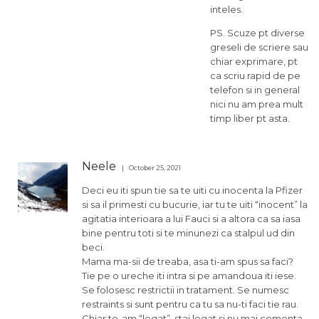
inteles.
PS. Scuze pt diverse
greseli de scriere sau
chiar exprimare, pt
ca scriu rapid de pe
telefon si in general
nici nu am prea mult
timp liber pt asta.
Neele
October 25, 2021
Deci eu iti spun tie sa te uiti cu inocenta la Pfizer
si sa il primesti cu bucurie, iar tu te uiti “inocent” la
agitatia interioara a lui Fauci si a altora ca sa iasa
bine pentru toti si te minunezi ca stalpul ud din
beci.
Mama ma-sii de treaba, asa ti-am spus sa faci?
Tie pe o ureche iti intra si pe amandoua iti iese.
Se folosesc restrictii in tratament. Se numesc
restraints si sunt pentru ca tu sa nu-ti faci tie rau.
Chiar te-am “legat”, stai legat si nu mai comenta