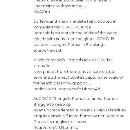
chaos to eastern European countries and
uncertainty to those in the …
KVIA29m
Curfews and mask mandate reintroduced in
Romania amid COVID-19 surge
Romania is currently in the midst of the worst
ever health crisis since the global COVID-19
pandemic began. Romania Breaking …
eTurboNews1d
Inside Romania’s Hospitals As COVID Crisis
Intensifies
New photos from the intensive-care units of
several Bucharest hospitals capture the scale of
the health crisis now gripping …
Radio Free Europe/Radio Liberty4d
As COVID-19 engulfs Romania, funeral homes
struggle to keep up
As an unprecedented surge in COVID-19 fatalities
engulfs Romania, funeral home owner Sebastian
Cocos is struggling to source …
Reuters on MSN.com4d