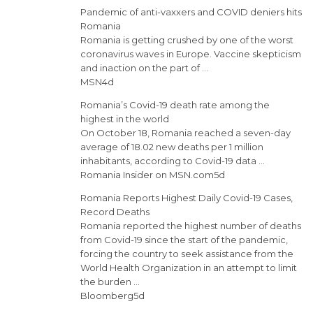
Pandemic of anti-vaxxers and COVID deniers hits
Romania
Romania is getting crushed by one of the worst
coronavirus waves in Europe. Vaccine skepticism
and inaction on the part of …
MSN4d
Romania’s Covid-19 death rate among the
highest in the world
On October 18, Romania reached a seven-day
average of 18.02 new deaths per 1 million
inhabitants, according to Covid-19 data …
Romania Insider on MSN.com5d
Romania Reports Highest Daily Covid-19 Cases,
Record Deaths
Romania reported the highest number of deaths
from Covid-19 since the start of the pandemic,
forcing the country to seek assistance from the
World Health Organization in an attempt to limit
the burden …
Bloomberg5d