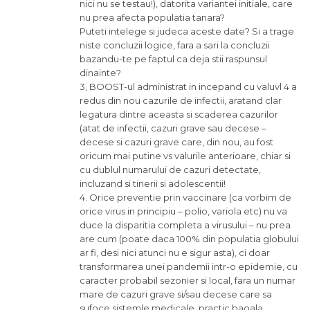
nici nu se testau!), datorita variantei initiale, care
nu prea afecta populatia tanara?
Puteti intelege si judeca aceste date? Si a trage
niste concluzii logice, fara a sari la concluzii
bazandu-te pe faptul ca deja stii raspunsul
dinainte?
3, BOOST-ul administrat in incepand cu valuvl 4 a
redus din nou cazurile de infectii, aratand clar
legatura dintre aceasta si scaderea cazurilor
(atat de infectii, cazuri grave sau decese –
decese si cazuri grave care, din nou, au fost
oricum mai putine vs valurile anterioare, chiar si
cu dublul numarului de cazuri detectate,
incluzand si tinerii si adolescentii!
4. Orice preventie prin vaccinare (ca vorbim de
orice virus in principiu – polio, variola etc) nu va
duce la disparitia completa a virusului – nu prea
are cum (poate daca 100% din populatia globului
ar fi, desi nici atunci nu e sigur asta), ci doar
transformarea unei pandemii intr-o epidemie, cu
caracter probabil sezonier si local, fara un numar
mare de cazuri grave si/sau decese care sa
sufoce sistemle medicale, practic baoala