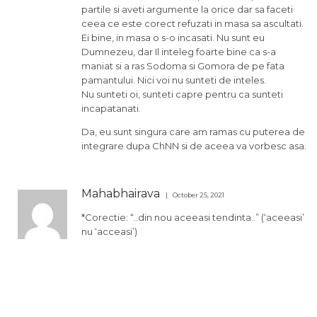
partile si aveti argumente la orice dar sa faceti
ceea ce este corect refuzati in masa sa ascultati.
Ei bine, in masa o s-o incasati. Nu sunt eu
Dumnezeu, dar Il inteleg foarte bine ca s-a
maniat si a ras Sodoma si Gomora de pe fata
pamantului. Nici voi nu sunteti de inteles.
Nu sunteti oi, sunteti capre pentru ca sunteti
incapatanati.
Da, eu sunt singura care am ramas cu puterea de
integrare dupa ChNN si de aceea va vorbesc asa.
Mahabhairava
October 25, 2021
*Corectie: “..din nou aceeasi tendinta..” (‘aceeasi’
nu ‘acceasi’)