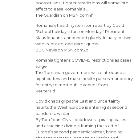
booster jabs’; tighter restrictions will come into
effect to ease Romania’s …
The Guardian on MSN.com4h
Romania’s health system torn apart by Covid
“School holidays start on Monday,” President
Klaus Iohannis announced glumly. Initially for two
weeks, but no-one dares guess …
BBC News on MSN.com2d
Romania tightens COVID-19 restrictions as cases
surge
The Romanian government will reintroduce a
night curfew and make health passes mandatory
for entry to most public venues from …
Reuters1d
Covid chaos grips the East and uncertainty
haunts the West. Europe is entering its second
pandemic winter
By Tara John, CNN Lockdowns, spiraling cases
and a vaccine divide is framing the start of
Europe’s second pandemic winter, bringing