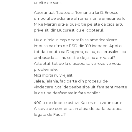
unelte ce sunt.
Apoi ai luat Rapsodia Romana a lui G. Enescu,
simbolul de adunare al romanilor la emisiunea lui
Mike Martini si ti-ai pus-o tie pe site ca cica ai tu
privelsiti din Bucuresti cu elicopterul.
Nu ai nimic in cap decat falsa americanizare
impusa ca ritm de PSD din ’89 incoace. Apoi o
tot dati cotita ca Dragnea, ca nu, ca Ierusalim, ca
ambasada … – nu se stie deja, nu am vazut?!
Asteptati tot de la diaspora sa va rezolve voua
problemele.
Nici mortii nu vi-i jeliti.
Jalea, jelania, fac parte din procesul de
vindecare. Stai degeaba si te uiti fara sentimente
la ce ti se desfasoara in fata ochilor.
400 si de decese astazi. Kali este la voi in curte.
Ai ceva de comentat in afara de barfa patetica
legata de Fauci?