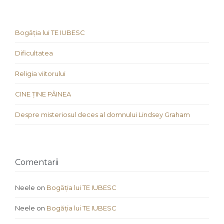
Bogăția lui TE IUBESC
Dificultatea
Religia viitorului
CINE ȚINE PÂINEA
Despre misteriosul deces al domnului Lindsey Graham
Comentarii
Neele
on
Bogăția lui TE IUBESC
Neele
on
Bogăția lui TE IUBESC