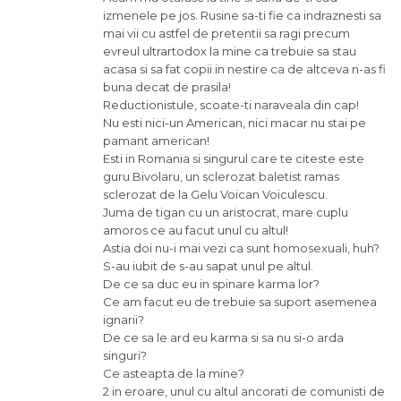
izmenele pe jos. Rusine sa-ti fie ca indraznesti sa
mai vii cu astfel de pretentii sa ragi precum
evreul ultrartodox la mine ca trebuie sa stau
acasa si sa fat copii in nestire ca de altceva n-as fi
buna decat de prasila!
Reductionistule, scoate-ti naraveala din cap!
Nu esti nici-un American, nici macar nu stai pe
pamant american!
Esti in Romania si singurul care te citeste este
guru Bivolaru, un sclerozat baletist ramas
sclerozat de la Gelu Voican Voiculescu.
Juma de tigan cu un aristocrat, mare cuplu
amoros ce au facut unul cu altul!
Astia doi nu-i mai vezi ca sunt homosexuali, huh?
S-au iubit de s-au sapat unul pe altul.
De ce sa duc eu in spinare karma lor?
Ce am facut eu de trebuie sa suport asemenea
ignarii?
De ce sa le ard eu karma si sa nu si-o arda
singuri?
Ce asteapta de la mine?
2 in eroare, unul cu altul ancorati de comunisti de