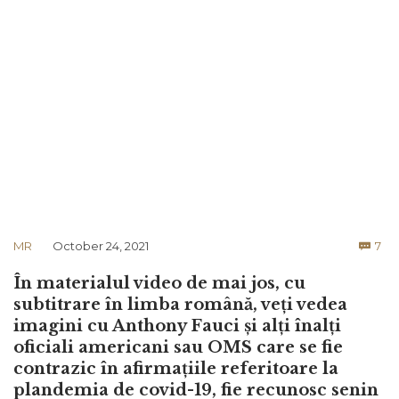
Co
MR
October 24, 2021
7

În materialul video de mai jos, cu
subtitrare în limba română, veți vedea
imagini cu Anthony Fauci și alți înalți
oficiali americani sau OMS care se fie
contrazic în afirmațiile referitoare la
plandemia de covid-19, fie recunosc senin