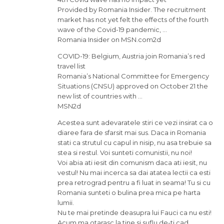
Provided by Romania Insider. The recruitment
market has not yet felt the effects of the fourth
wave of the Covid-19 pandemic, …
Romania Insider on MSN.com2d
COVID-19: Belgium, Austria join Romania’s red
travel list
Romania’s National Committee for Emergency
Situations (CNSU) approved on October 21 the
new list of countries with …
MSN2d
Acestea sunt adevaratele stiri ce vezi insirat ca o
diaree fara de sfarsit mai sus. Daca in Romania
stati ca strutul cu capul in nisip, nu asa trebuie sa
stea si restul. Voi sunteti comunistii, nu noi!
Voi abia ati iesit din comunism daca ati iesit, nu
vestul! Nu mai incerca sa dai atatea lectii ca esti
prea retrograd pentru a fi luat in seama! Tu si cu
Romania sunteti o bulina prea mica pe harta
lumii.
Nu te mai pretinde deasupra lui Fauci ca nu esti!
Acum ma otarasc la tine si suflu de-ti cad