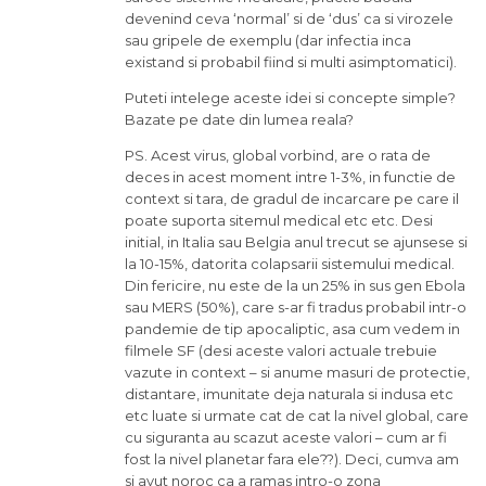
devenind ceva ‘normal’ si de ‘dus’ ca si virozele
sau gripele de exemplu (dar infectia inca
existand si probabil fiind si multi asimptomatici).
Puteti intelege aceste idei si concepte simple?
Bazate pe date din lumea reala?
PS. Acest virus, global vorbind, are o rata de
deces in acest moment intre 1-3%, in functie de
context si tara, de gradul de incarcare pe care il
poate suporta sitemul medical etc etc. Desi
initial, in Italia sau Belgia anul trecut se ajunsese si
la 10-15%, datorita colapsarii sistemului medical.
Din fericire, nu este de la un 25% in sus gen Ebola
sau MERS (50%), care s-ar fi tradus probabil intr-o
pandemie de tip apocaliptic, asa cum vedem in
filmele SF (desi aceste valori actuale trebuie
vazute in context – si anume masuri de protectie,
distantare, imunitate deja naturala si indusa etc
etc luate si urmate cat de cat la nivel global, care
cu siguranta au scazut aceste valori – cum ar fi
fost la nivel planetar fara ele??). Deci, cumva am
si avut noroc ca a ramas intro-o zona