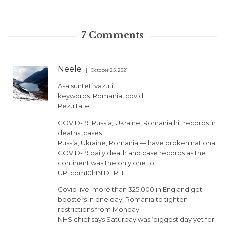
7
Comments
Neele
October 25, 2021
Asa sunteti vazuti:
keywords: Romania, covid.
Rezultate:
COVID-19: Russia, Ukraine, Romania hit records in
deaths, cases
Russia, Ukraine, Romania — have broken national
COVID-19 daily death and case records as the
continent was the only one to …
UPI.com10hIN DEPTH
Covid live: more than 325,000 in England get
boosters in one day; Romania to tighten
restrictions from Monday
NHS chief says Saturday was ‘biggest day yet for