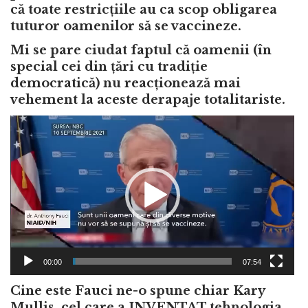
că toate restricțiile au ca scop obligarea
tuturor oamenilor să se vaccineze.
Mi se pare ciudat faptul că oamenii (în
special cei din țări cu tradiție
democratică) nu reacționează mai
vehement la aceste derapaje totalitariste.
Video
Player
00:00
07:54
Cine este Fauci ne-o spune chiar Kary
Mullis, cel care a INVENTAT tehnologia