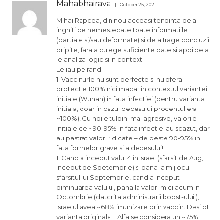
Mahabhairava
October 25, 2021
Mihai Rapcea, din nou acceasi tendinta de a
inghiti pe nemestecate toate informatiile
(partiale si/sau deformate) si de a trage concluzii
pripite, fara a culege suficiente date si apoi de a
le analiza logic si in context.
Le iau pe rand:
1. Vaccinurle nu sunt perfecte si nu ofera
protectie 100% nici macar in contextul variantei
initiale (Wuhan) in fata infectiei (pentru varianta
initiala, doar in cazul decesului procentul era
~100%)! Cu noile tulpini mai agresive, valorile
initiale de ~90-95% in fata infectiei au scazut, dar
au pastrat valori ridicate – de peste 90-95% in
fata formelor grave si a decesului!
1. Cand a inceput valul 4 in Israel (sfarsit de Aug,
inceput de Spetembrie) si pana la mijlocul-
sfarsitul lui Septembrie, cand a inceput
diminuarea valului, pana la valori mici acum in
Octombrie (datorita administrarii boost-ului!),
Israelul avea ~68% imunizare prin vaccin. Desi pt
varianta originala + Alfa se considera un ~75%