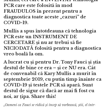
PCR care este folosită în mod
FRAUDULOS în prezent pentru a
diagnostica toate aceste „cazuri” de
COVID-19.
Mullis a spus întotdeauna că tehnologia
PCR este un INSTRUMENT DE
CERCETARE și nu ar trebui să fie
NICIODATĂ folosită pentru a diagnostica
vreo boală la om.
A lucrat cu și pentru Dr. Tony Fauci și știa
destul de bine ce era – și ce NU era. Cât
de convenabil că Kary Mullis a murit în
septembrie 2019, cu putin timp înainte ca
COVID-19 și testele PCR să apară. Sunt
destul de sigur că dacă ar mai fi fost cu
noi, ar țipa. Share this!
„Oameni ca Fauci se ridică și încep să vorbească, știi, el într-