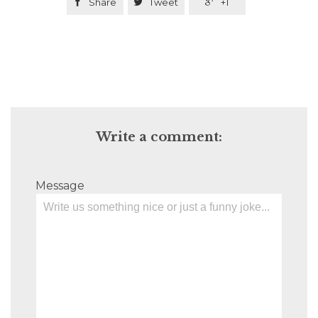

Share

Tweet

+1
Write a comment:
Message