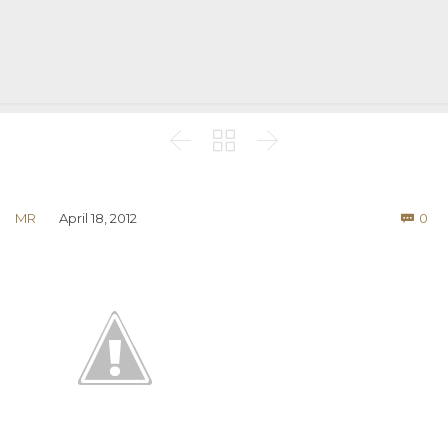



Co
MR
April 18, 2012
0
