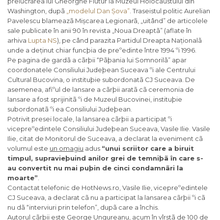
prelucrarea lui Gheorghe Flutur la Muzeul Holocaustului din
Washington, dupã
„modelul Dan Șova”
. Traseistul politic Aurelian
Pavelescu blameazã Mișcarea Legionarã, „uitând” de articolele
sale publicate în anii 90 în revista „Noua Dreaptã” (aflate în
arhiva
Lupta NS
), pe când parazita Partidul Dreapta Naționalã
unde a deținut chiar funcþia de preºedinte între 1994 ºi 1996.
Pe pagina de gardã a cãrþii “Pãþania lui Somnorilã” apar
coordonatele Consiliului Judeþean Suceava ºi ale Centrului
Cultural Bucovina, o instituþie subordonatã CJ Suceava. De
asemenea, afiºul de lansare a cãrþii aratã cã ceremonia de
lansare a fost sprijinitã ºi de Muzeul Bucovinei, instituþie
subordonatã ºi ea Consiliului Judeþean.
Potrivit presei locale, la lansarea cãrþii a participat ºi
vicepreºedintele Consiliului Judeþean Suceava, Vasile Ilie. Vasile
Ilie, citat de Monitorul de Suceava, a declarat la eveniment cã
volumul este
un omagiu
adus
“unui scriitor care a biruit
timpul, supravieþuind anilor grei de temniþã în care s-
au convertit nu mai puþin de cinci condamnãri la
moarte”
.
Contactat telefonic de HotNews.ro, Vasile Ilie, vicepreºedintele
CJ Suceava, a declarat cã nu a participat la lansarea cãrþii ºi cã
nu dã “interviuri prin telefon”, dupã care a închis.
Autorul cãrþii este George Ungureanu, acum în vîrstã de 100 de