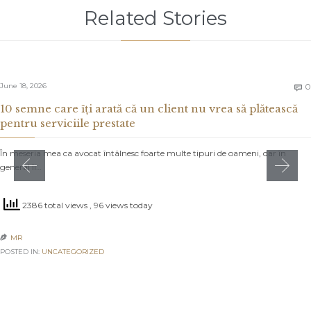
Related Stories
June 18, 2026
0

10 semne care îți arată că un client nu vrea să plătească
pentru serviciile prestate
În meseria mea ca avocat întâlnesc foarte multe tipuri de oameni, dar în
general îi…
2386 total views
, 96 views today
MR

POSTED IN:
UNCATEGORIZED