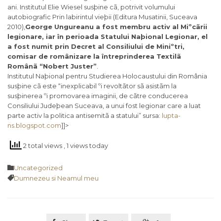
ani. Institutul Elie Wiesel susþine cã, potrivit volumului
autobiografic Prin labirintul vieþii (Editura Musatinii, Suceava
2010),
George Ungureanu a fost membru activ al Miºcãrii
legionare, iar în perioada Statului Naþional Legionar, el
a fost numit prin Decret al Consiliului de Miniºtri,
comisar de românizare la întreprinderea Textilã
Românã “Nobert Juster”
.
Institutul Naþional pentru Studierea Holocaustului din România
susþine cã este “inexplicabil ºi revoltãtor sã asistãm la
susþinerea ºi promovarea imaginii, de cãtre conducerea
Consiliului Judeþean Suceava, a unui fost legionar care a luat
parte activ la politica antisemitã a statului” sursa:
lupta-
ns.blogspot.com
]]>
2 total views
, 1 views today
Category

Uncategorized
Tags

Dumnezeu si Neamul meu