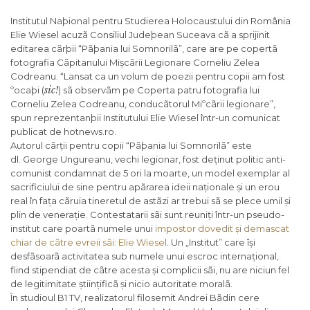
Institutul Naþional pentru Studierea Holocaustului din România
Elie Wiesel acuzã Consiliul Judeþean Suceava cã a sprijinit
editarea cãrþii “Pãþania lui Somnorilã”, care are pe copertã
fotografia Cãpitanului Mișcãrii Legionare Corneliu Zelea
Codreanu. “Lansat ca un volum de poezii pentru copii am fost
sic!
ºocaþi (
) sã observãm pe Coperta patru fotografia lui
Corneliu Zelea Codreanu, conducãtorul Miºcãrii legionare”,
spun reprezentanþii Institutului Elie Wiesel într-un comunicat
publicat de hotnews.ro.
Autorul cãrții pentru copii “Pãþania lui Somnorilã” este
dl. George Ungureanu, vechi legionar, fost deținut politic anti-
comunist condamnat de 5 ori la moarte, un model exemplar al
sacrificiului de sine pentru apãrarea ideii naționale și un erou
real în fața cãruia tineretul de astãzi ar trebui sã se plece umil și
plin de venerație. Contestatarii sãi sunt reuniți într-un pseudo-
institut care poartã numele unui
impostor dovedit și demascat
chiar de cãtre evreii sãi: Elie Wiesel
. Un „Institut” care își
desfãsoarã activitatea sub numele unui escroc internațional,
fiind stipendiat de cãtre acesta și complicii sãi, nu are niciun fel
de legitimitate științificã și nicio autoritate moralã.
În studioul B1 TV, realizatorul filosemit Andrei Bãdin cere