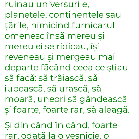
ruinau universurile,
planetele, continentele sau
țãrile, nimicind furnicarul
omenesc însã mereu și
mereu ei se ridicau, își
reveneau și mergeau mai
departe fãcând ceea ce știau
sã facã: sã trãiascã, sã
iubeascã, sã urascã, sã
moarã, uneori sã gândeascã
și foarte, foarte rar, sã aleagã.
Și din când în când, foarte
rar, odatã la o veșnicie, o