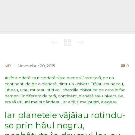



Co
MR
November 20, 2015
0

Au fost odatã ca niciodatã niște oameni, întro țarã, pe un
continent, de pe o planetã, dintr-un Univers. Trãiau, munceau,
iubeau, urau, mureau, știți voi, chestiile obișnuite pe care le fac
oamenii, indiferent de țarã, continent, planetã sau univers. Ba,
era sã uit, unii mai și gândeau, iar alții, și mai puțini, alegeau.
Iar planetele vâjâiau rotindu-
se prin hãul negru,