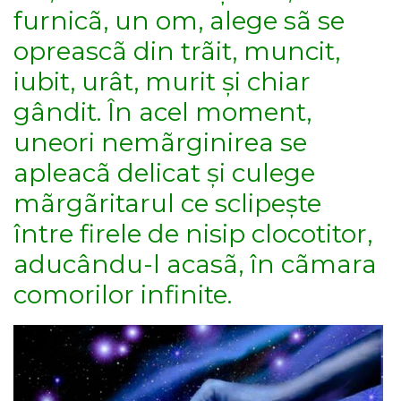
furnicã, un om, alege sã se
opreascã din trãit, muncit,
iubit, urât, murit și chiar
gândit. În acel moment,
uneori nemãrginirea se
apleacã delicat și culege
mãrgãritarul ce sclipește
între firele de nisip clocotitor,
aducându-l acasã, în cãmara
comorilor infinite.