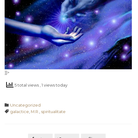
]]>
5 total views
, 1 views today
Category

Uncategorized
Tags

galactice
,
M.R.
,
spiritualitate