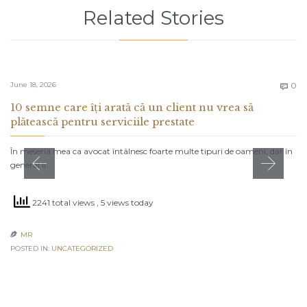
Related Stories
C
June 18, 2026
0

10 semne care îți arată că un client nu vrea să
plătească pentru serviciile prestate
În meseria mea ca avocat întâlnesc foarte multe tipuri de oameni, dar în
general îi…
2241 total views
, 5 views today
MR

POSTED IN:
UNCATEGORIZED