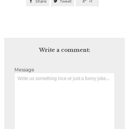

Share

Tweet

+1
Write a comment:
Message