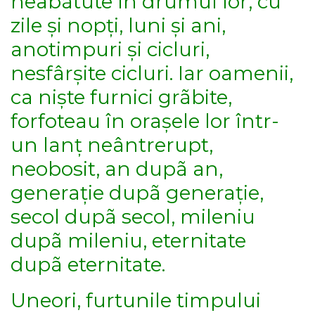
neabãtute în drumul lor, cu
zile și nopți, luni și ani,
anotimpuri și cicluri,
nesfârșite cicluri. Iar oamenii,
ca niște furnici grãbite,
forfoteau în orașele lor într-
un lanț neântrerupt,
neobosit, an dupã an,
generație dupã generație,
secol dupã secol, mileniu
dupã mileniu, eternitate
dupã eternitate.
Uneori, furtunile timpului