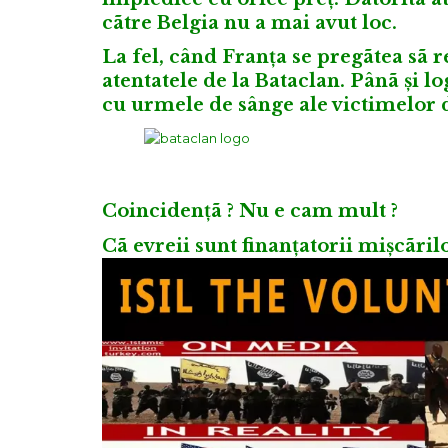
cãtre Belgia nu a mai avut loc.
La fel, când Franța se pregãtea sã r
atentatele de la Bataclan. Pânã și 
cu urmele de sânge ale victimelor d
Coincidențã ? Nu e cam mult ?
Cã evreii sunt finanțatorii mișcãri