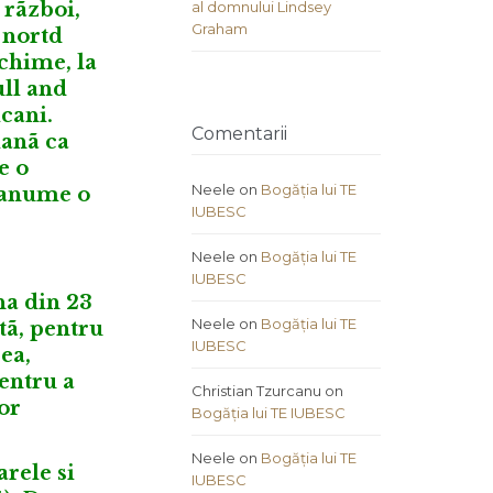
 rãzboi,
al domnului Lindsey
Graham
 nortd
echime, la
ull and
cani.
Comentarii
manã ca
e o
Neele
on
Bogăția lui TE
g anume o
IUBESC
Neele
on
Bogăția lui TE
IUBESC
na din 23
Neele
on
Bogăția lui TE
tã, pentru
IUBESC
ea,
entru a
Christian Tzurcanu
on
or
Bogăția lui TE IUBESC
Neele
on
Bogăția lui TE
arele si
IUBESC