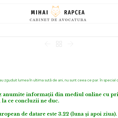
Skip
to
content



u zguduit lumea în ultima sutã de ani, nu sunt ceea ce par. În special c
z anumite informații din mediul online cu pri
 la ce concluzii ne duc.
european de datare este
3.22
(luna și apoi ziua).