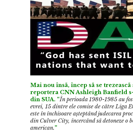
Mai nou însã, încep sã se trezeascã
reportera CNN Ashleigh Banfield s-a
din SUA. “
În perioada 1980-1985 au fost 
evrei, 15 dintre ele comise de cãtre Liga 
este în închisoare așteptând judecarea pro
din Culver City, încercând sã detoneze o 
american.
”