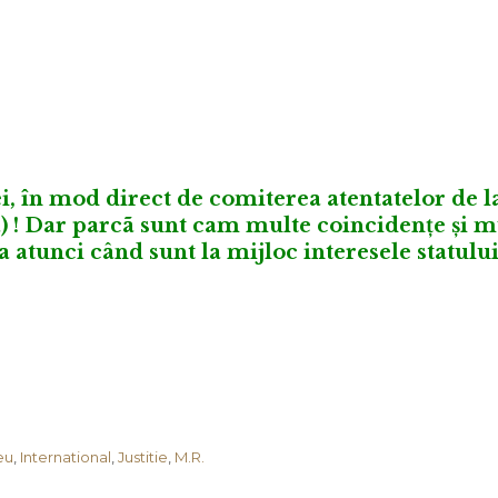
ei, în mod direct de comiterea atentatelor de l
ia) ! Dar parcã sunt cam multe coincidențe și m
 atunci când sunt la mijloc interesele statului
eu
,
International
,
Justitie
,
M.R.