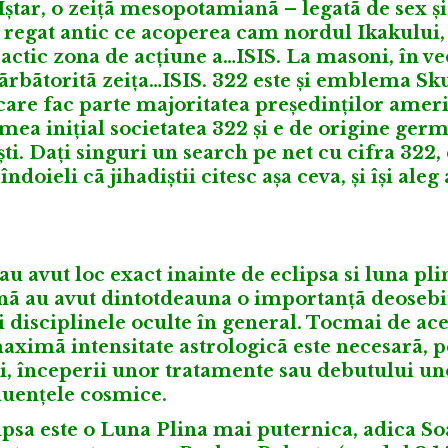
 Iștar, o zeițã mesopotamianã – legatã de sex și
– regat antic ce acoperea cam nordul Ikakului,
Practic zona de acțiune a…ISIS. La masoni, în v
sãrbãtoritã zeița…ISIS. 322 este și emblema Sk
are fac parte majoritatea președinților ameri
a inițial societatea 322 și e de origine ger
iști. Dați singuri un search pe net cu cifra 322, 
ndoieli cã jihadiștii citesc așa ceva, și își ale
au avut loc exact inainte de eclipsa si luna pli
nã au avut dintotdeauna o importanțã deosebi
și disciplinele oculte în general. Tocmai de ace
imã intensitate astrologicã este necesarã, p
uri, începerii unor tratamente sau debutului un
luențele cosmice.
ipsa este o Luna Plina mai puternica, adica So