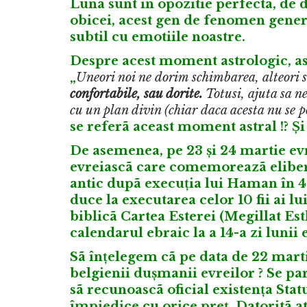
Luna sunt in opozitie perfecta, de 
obicei, acest gen de fenomen genere
subtil cu emotiile noastre.
Despre acest moment astrologic, as
„
Uneori noi ne dorim schimbarea, alteori 
confortabile, sau dorite.
Totusi, ajuta sa n
cu un plan divin (chiar daca acesta nu se p
se referã aceast moment astral !? Și 
De asemenea, pe 23 și 24 martie ev
evreiascã care comemoreazã elibe
antic dupã execuția lui Haman în 42
duce la executarea celor 10 fii ai l
biblicã Cartea Esterei (Megillat Est
calendarul ebraic la a 14-a zi lunii
Sã înțelegem cã pe data de 22 martie
belgienii dușmanii evreilor ? Se par
sã recunoascã oficial existența Stat
împiedice cu orice preț. Datoritã a