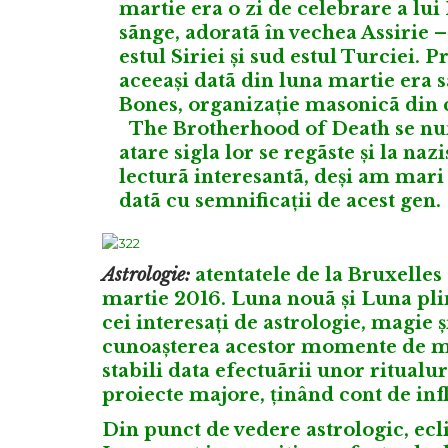
martie era o zi de celebrare a lui
sãnge, adoratã în vechea Assirie 
estul Siriei și sud estul Turciei. 
aceeași datã din luna martie era 
Bones, organizație masonicã din c
The Brotherhood of Death se nume
atare sigla lor se regãste și la naz
lecturã interesantã, deși am mari î
datã cu semnificații de acest gen.
Astrologie:
atentatele de la Bruxelles 
martie 2016. Luna nouã și Luna pli
cei interesați de astrologie, magie 
cunoașterea acestor momente de max
stabili data efectuãrii unor ritual
proiecte majore, ținând cont de inf
Din punct de vedere astrologic, ecl