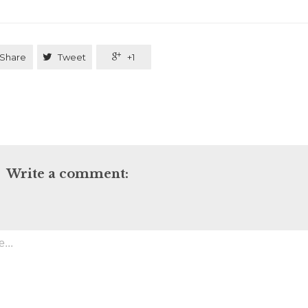
Share

Tweet

+1
Write a comment: