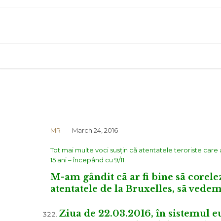
MR
March 24, 2016
Tot mai multe voci susțin cã atentatele teroriste care a
15 ani – începând cu 9/11.
M-am gândit cã ar fi bine sã corele
atentatele de la Bruxelles, sã vedem
Ziua de 22.03.2016, în sistemul 