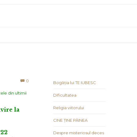
Comments
0

Bogăția lui TE IUBESC
ele din ultimii
Dificultatea
Religia viitorului
vire la
CINE ȚINE PÂINEA
 22
Despre misteriosul deces