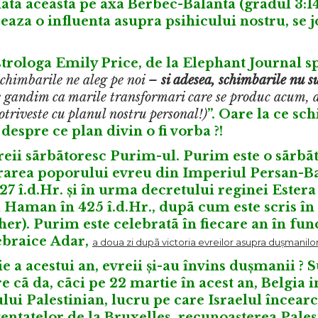
data aceasta pe axa Berbec-Balanta (gradul 3:14
aza o influenta asupra psihicului nostru, se 
trologa Emily Price, de la
Elephant Journal
sp
schimbarile ne aleg pe noi –
si adesea, schimbarile nu s
e gandim ca marile transformari care se produc acum, 
otriveste cu planul nostru personal!)
”. Oare la ce s
despre ce plan divin o fi vorba ?!
reii sãrbãtoresc Purim-ul. Purim este o sãrbã
rarea poporului evreu din Imperiul Persan-B
7 î.d.Hr. și în urma decretului reginei Estera
ui Haman în 425 î.d.Hr., dupã cum este scris în
her). Purim este celebratã în fiecare an în fun
 ebraice
Adar
,
a doua zi dupã victoria evreilor asupra du
ș
manilor
 a acestui an, evreii și-au învins dușmanii ? 
e cã da, cãci pe 22 martie în acest an,
Belgia i
ului Palestinian
, lucru pe care Israelul încearc
tentatelor de la Bruxelles, recunoașterea Pales