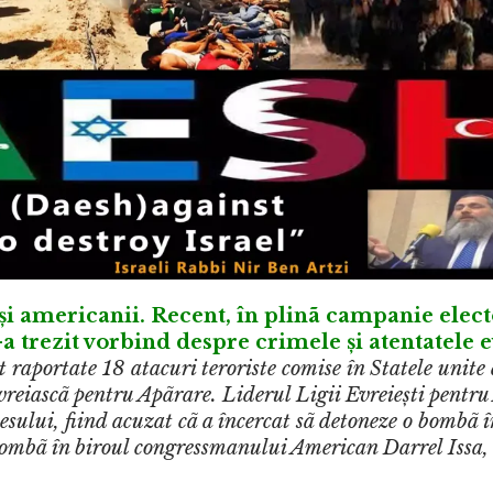
 și americanii. Recent, în plinã campanie elect
 trezit vorbind despre crimele și atentatele e
raportate 18 atacuri teroriste comise în Statele unite 
Evreiascã pentru Apãrare. Liderul Ligii Evreie
ști pentr
cesului, fiind acuzat cã a încercat sã detoneze o bombã 
bombã în biroul congressmanului American Darrel Issa,