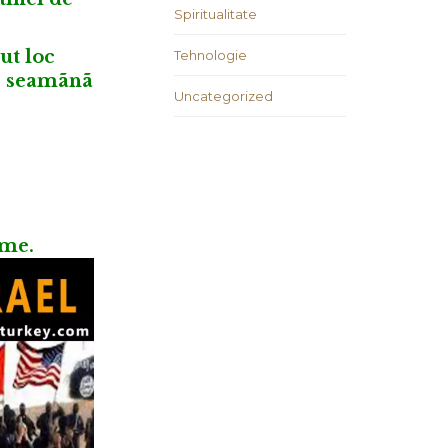
Spiritualitate
ut loc
Tehnologie
es seamãnã
Uncategorized
eme.