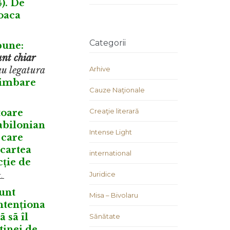
). De
joaca
Categorii
une:
unt chiar
au legatura
Arhive
chimbare
Cauze Naţionale
Creaţie literară
toare
abilonian
Intense Light
 care
 cartea
international
cție de
Juridice
.
Sunt
Misa – Bivolaru
ntenționa
ã sã îl
Sănătate
tinei de