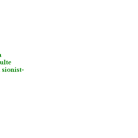
a
ulte
 sionist-