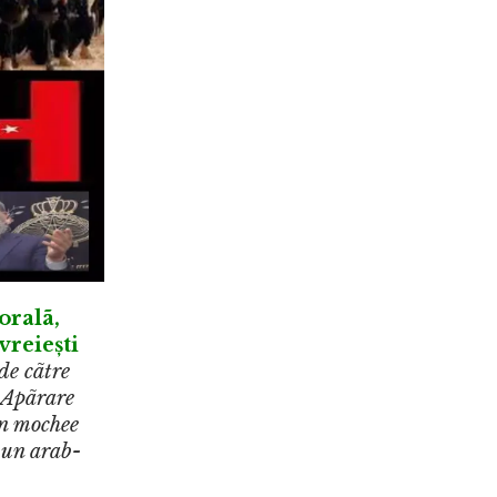
oralã,
vreiești
de cãtre
u Apãrare
în mochee
 un arab-