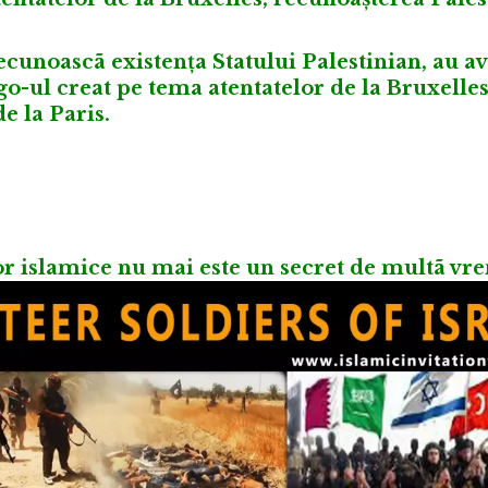
ecunoascã existența Statului Palestinian, au av
logo-ul creat pe tema atentatelor de la Bruxell
e la Paris.
lor islamice nu mai este un secret de multã vr