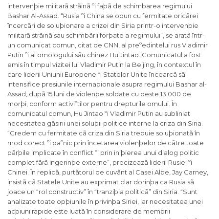
intervenþie militarã strãinã ºi faþã de schimbarea regimului
Bashar Al-Assad. “Rusia ºi China se opun cu fermitate oricãrei
încercãri de soluþionare a crizei din Siria printr-o intervenþie
militarã strãinã sau schimbãrii forþate a regimului”, se aratã într-
un comunicat comun, citat de CNN, al preºedintelui rus Vladimir
Putin ºi al omologului sãu chinez Hu Jintao. Comunicatul a fost
emis în timpul vizitei lui Vladimir Putin la Beijing, în contextul în
care liderii Uniunii Europene ºi Statelor Unite încearcã sã
intensifice presiunile internaþionale asupra regimului Bashar al-
Assad, dupã 15 luni de violenþe soldate cu peste 13.000 de
morþi, conform activiºtilor pentru drepturile omului. În
comunicatul comun, Hu Jintao ºi Vladimir Putin au subliniat
necesitatea gãsirii unei soluþii politice interne la criza din Siria.
“Credem cu fermitate cã criza din Siria trebuie soluþionatã în
mod corect ºi paºnic prin încetarea violenþelor de cãtre toate
pãrþile implicate în conflict ºi prin iniþierea unui dialog politic
complet fãrã ingerinþe externe”, precizeazã liderii Rusiei ºi
Chinei. În replicã, purtãtorul de cuvânt al Casei Albe, Jay Carney,
insistã cã Statele Unite au exprimat clar dorinþa ca Rusia sã
joace un “rol constructiv” în “tranziþia politicã” din Siria. “Sunt
analizate toate opþiunile în privinþa Siriei, iar necesitatea unei
acþiuni rapide este luatã în considerare de membrii