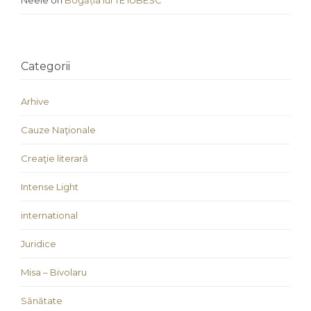
Neele
on
Bogăția lui TE IUBESC
Categorii
Arhive
Cauze Naţionale
Creaţie literară
Intense Light
international
Juridice
Misa – Bivolaru
Sănătate