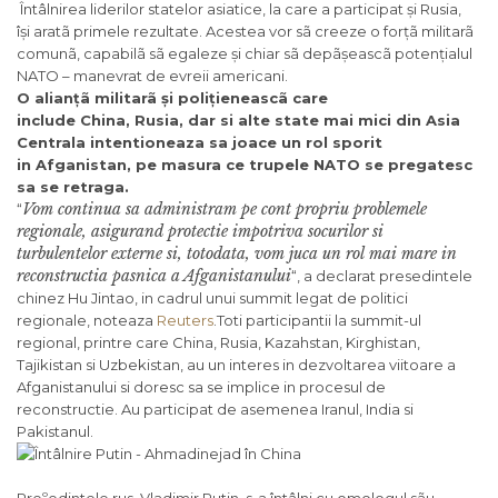
Întâlnirea liderilor statelor asiatice, la care a participat și Rusia,
își aratã primele rezultate. Acestea vor sã creeze o forțã militarã
comunã, capabilã sã egaleze și chiar sã depãșeascã potențialul
NATO – manevrat de evreii americani.
O alianțã militarã și polițieneascã care
include China, Rusia, dar si alte state mai mici din Asia
Centrala intentioneaza sa joace un rol sporit
in Afganistan, pe masura ce trupele NATO se pregatesc
sa se retraga.
Vom continua sa administram pe cont propriu problemele
“
regionale, asigurand protectie impotriva socurilor si
turbulentelor externe si, totodata, vom juca un rol mai mare in
reconstructia pasnica a Afganistanului
“, a declarat presedintele
chinez Hu Jintao, in cadrul unui summit legat de politici
regionale, noteaza
Reuters
.Toti participantii la summit-ul
regional, printre care China, Rusia, Kazahstan, Kirghistan,
Tajikistan si Uzbekistan, au un interes in dezvoltarea viitoare a
Afganistanului si doresc sa se implice in procesul de
reconstructie. Au participat de asemenea Iranul, India si
Pakistanul.