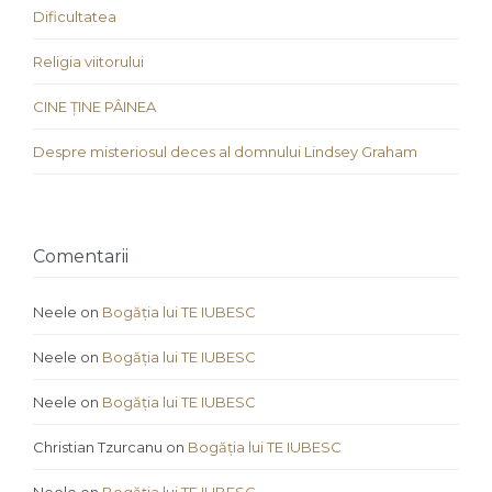
Dificultatea
Religia viitorului
CINE ȚINE PÂINEA
Despre misteriosul deces al domnului Lindsey Graham
Comentarii
Neele
on
Bogăția lui TE IUBESC
Neele
on
Bogăția lui TE IUBESC
Neele
on
Bogăția lui TE IUBESC
Christian Tzurcanu
on
Bogăția lui TE IUBESC