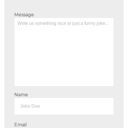
Message
Name
Email