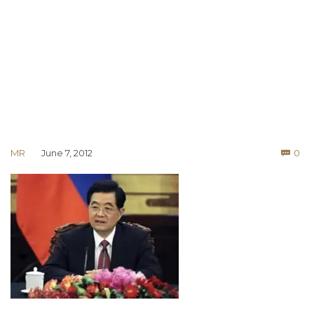
Co
MR
June 7, 2012
0
