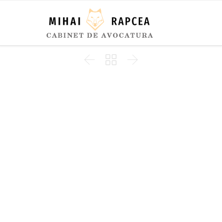


