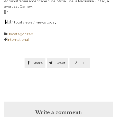
Administraþiei americane ºi de oficialii de la Naþiunile Unite”, a
avertizat Carney.
]]>
1 total views
, 1 views today
Category

Uncategorized
Tags

International

Share

Tweet

+1
Write a comment: