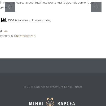
În meseria mea ca avocat întâlnesc foarte multe tipuri de oameni, dar în
general îi…
2507 total views
, 91 views today
MR

POSTED IN:
UNCATEGORIZED
© 2018 Cabinet de avocatura Mihai Rapcea