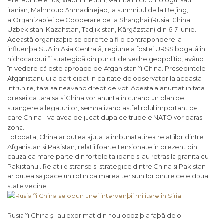
Preºedintele rus, Vladimir Putin, s-a întâlni cu omologul sãu
iranian, Mahmoud Ahmadinejad, la summitul de la Beijing,
alOrganizaþiei de Cooperare de la Shanghai (Rusia, China,
Uzbekistan, Kazahstan, Tadjikistan, Kârgâzstan) din 6-7 iunie.
Aceastã organizaþie se doreºte a fi o contrapondere la
influenþa SUA în Asia Centralã, regiune a fostei URSS bogatã în
hidrocarburi ºi strategicã din punct de vedre geopolitic, având
în vedere cã este aproape de Afganistan ºi China. Presedintele
Afganistanului a participat in calitate de observator la aceasta
intrunire, tara sa neavand drept de vot. Acesta a anuntat in fata
presei ca tara sa si China vor anunta in curand un plan de
strangere a legaturilor, semnalizand astfel rolul important pe
care China il va avea de jucat dupa ce trupele NATO vor parasi
zona.
Totodata, China ar putea ajuta la imbunatatirea relatiilor dintre
Afganistan si Pakistan, relatii foarte tensionate in prezent din
cauza ca mare parte din fortele talibane s-au retras la granita cu
Pakistanul. Relatiile stranse si strategice dintre China si Pakistan
ar putea sa joace un rol in calmarea tensiunilor dintre cele doua
state vecine.
Rusia ºi China și-au exprimat din nou opoziþia faþã de o