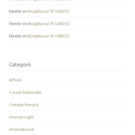
Neele
on
Bogăția lui TE IUBESC
Neele
on
Bogăția lui TE IUBESC
Neele
on
Bogăția lui TE IUBESC
Categorii
Arhive
Cauze Naţionale
Creaţie literară
Intense Light
international