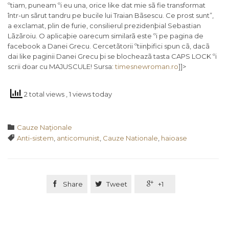
ºtiam, puneam ºi eu una, orice like dat mie sã fie transformat
într-un sãrut tandru pe bucile lui Traian Bãsescu. Ce prost sunt”,
a exclamat, plin de furie, consilierul prezidenþial Sebastian
Lãzãroiu. O aplicaþie oarecum similarã este ºi pe pagina de
facebook a Danei Grecu. Cercetãtorii ºtiinþifici spun cã, dacã
dai like paginii Danei Grecu þi se blocheazã tasta CAPS LOCK ºi
scrii doar cu MAJUSCULE! Sursa:
timesnewroman.ro
]]>
2 total views
, 1 views today
Category

Cauze Naţionale
Tags

Anti-sistem
,
anticomunist
,
Cauze Nationale
,
haioase

Share

Tweet

+1