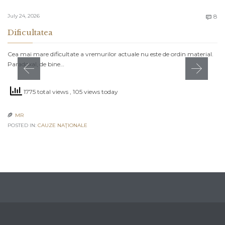
C
July 24, 2026
8

Dificultatea
Cea mai mare dificultate a vremurilor actuale nu este de ordin material.
Paradoxal, de bine…
1775 total views
, 105 views today
MR

POSTED IN:
CAUZE NAŢIONALE