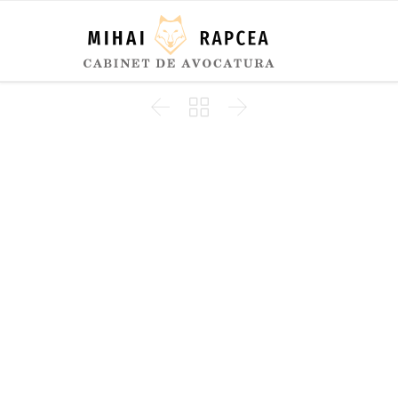


