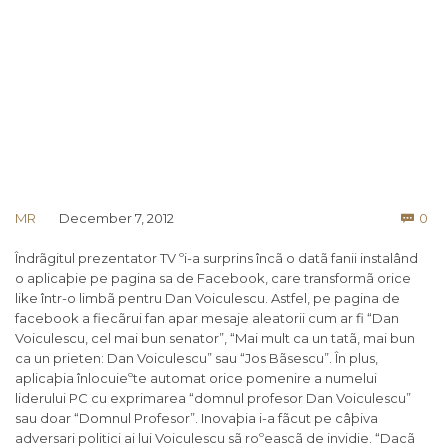
Co
MR
December 7, 2012
0

Îndrãgitul prezentator TV ºi-a surprins încã o datã fanii instalând
o aplicaþie pe pagina sa de Facebook, care transformã orice
like într-o limbã pentru Dan Voiculescu. Astfel, pe pagina de
facebook a fiecãrui fan apar mesaje aleatorii cum ar fi “Dan
Voiculescu, cel mai bun senator”, “Mai mult ca un tatã, mai bun
ca un prieten: Dan Voiculescu” sau “Jos Bãsescu”. În plus,
aplicaþia înlocuieºte automat orice pomenire a numelui
liderului PC cu exprimarea “domnul profesor Dan Voiculescu”
sau doar “Domnul Profesor”. Inovaþia i-a fãcut pe câþiva
adversari politici ai lui Voiculescu sã roºeascã de invidie. “Dacã