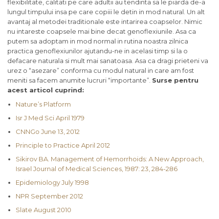
flexibilitate, calitati pe care adultii au tendinta sa le piarda de-a
lungul timpului insa pe care copiii le detin in mod natural. Un alt
avantaj al metodei traditionale este intarirea coapselor. Nimic
nu intareste coapsele mai bine decat genoflexiunile. Asa ca
putem sa adoptam in mod normal in rutina noastra zilnica
practica genoflexiunilor ajutandu-ne in acelasi timp si la o
defacare naturala si mult mai sanatoasa. Asa ca dragi prieteni va
urez o “asezare” conforma cu modul natural in care am fost
meniti sa facem anumite lucruri “importante”.
Surse pentru
acest articol cuprind:
Nature’s Platform
Isr J Med Sci April 1979
CNNGo June 13, 2012
Principle to Practice April 2012
Sikirov BA. Management of Hemorrhoids: A New Approach,
Israel Journal of Medical Sciences, 1987: 23, 284-286
Epidemiology July 1998
NPR September 2012
Slate August 2010