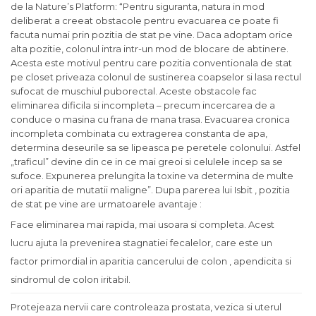
de la Nature’s Platform:
“Pentru siguranta, natura in mod
deliberat a creeat obstacole pentru evacuarea ce poate fi
facuta numai prin pozitia de stat pe vine. Daca adoptam orice
alta pozitie, colonul intra intr-un mod de blocare de abtinere.
Acesta este motivul pentru care pozitia conventionala de stat
pe closet priveaza colonul de sustinerea coapselor si lasa rectul
sufocat de muschiul puborectal. Aceste obstacole fac
eliminarea dificila si incompleta – precum incercarea de a
conduce o masina cu frana de mana trasa.
Evacuarea cronica
incompleta combinata cu extragerea constanta de apa,
determina deseurile sa se lipeasca pe peretele colonului. Astfel
„traficul” devine din ce in ce mai greoi si celulele incep sa se
sufoce. Expunerea prelungita la toxine va determina de multe
ori aparitia de mutatii maligne”.
Dupa parerea lui Isbit , pozitia
de stat pe vine are urmatoarele avantaje :
Face eliminarea mai rapida, mai usoara si completa. Acest
lucru ajuta la prevenirea stagnatiei fecalelor, care este un
factor primordial in aparitia cancerului de colon , apendicita si
sindromul de colon iritabil.
Protejeaza nervii care controleaza prostata, vezica si uterul