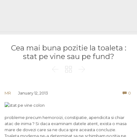
Cea mai buna pozitie la toaleta :
stat pe vine sau pe fund?



Co
MR
January 12, 2013
0

probleme precum hemoroizi, constipatie, apendicita si chiar
atac de inima ? Si daca examinam datele atent, exista o masa
mare de dovezi care sa ne duca spre aceasta concluzie.
Toaleta moderna ne-a determinat sa ne schimbam pozitia pe