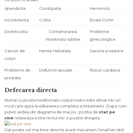
Apendicita
Constipatia
Hemoroizi
Incontinenta
Colita
Boala Crohn
Diverticulita
Contaminarea
Probleme
intestinului subtire
ginecologice
Cancer de
Hernie Hetiatala
Sarcina si nastere
colon
Probleme de
Disfunctii sexuale
Riscuri cardiace
prostata
Defecarea directa
Numai cu pozitia traditionala corpul nostru este aliniat intr-un
mod care ajuta la eliberarea completa a intestinelor. Dupa cum
puteti vedea din diagrama de mai jos , pozitia de
stat pe
vine
relaxeaza si tine rectul intr-o pozitie dreapta.
Dar poate cel mai bine descrie acest mecanism Jonathan Isbit