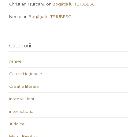
Christian Tzurcanu
on
Bogăția lui TE IUBESC
Neele
on
Bogăția lui TE IUBESC
Categorii
Arhive
Cauze Naţionale
Creaţie literară
Intense Light
international
Juridice
Misa – Bivolaru