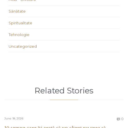
Sănătate
Spiritualitate
Tehnologie
Uncategorized
Related Stories
C
June 18, 2026
0

10 semne care îți arată că un client nu vrea să