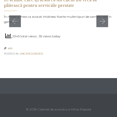
plătească pentru serviciile prestate
În meseria mea ca avocat întâlnesc foarte multe tipuri de oameni, dar în
general îi…
2345 total views
, 55 views today
MR

POSTED IN:
UNCATEGORIZED
© 2018 Cabinet de avocatura Mihai Rapcea