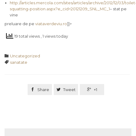
http://articles.mercola.com/sites/articles/archive/2012/12/03/toilet
squatting-position.aspx?e_cid=20121209_SNL_MC_1
– stat pe
vine
preluare de pe
viataverdeviu.ro
]]>
19 total views
, 1 views today
Category

Uncategorized
Tags

sanatate

Share

Tweet

+1