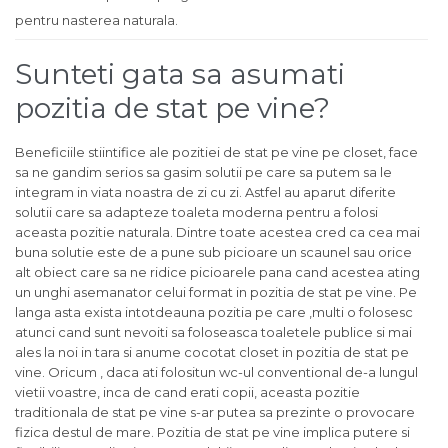
pentru nasterea naturala.
Sunteti gata sa asumati
pozitia de stat pe vine?
Beneficiile stiintifice ale pozitiei de stat pe vine pe closet, face
sa ne gandim serios sa gasim solutii pe care sa putem sa le
integram in viata noastra de zi cu zi. Astfel au aparut diferite
solutii care sa adapteze toaleta moderna pentru a folosi
aceasta pozitie naturala. Dintre toate acestea cred ca cea mai
buna solutie este de a pune sub picioare un scaunel sau orice
alt obiect care sa ne ridice picioarele pana cand acestea ating
un unghi asemanator celui format in pozitia de stat pe vine. Pe
langa asta exista intotdeauna pozitia pe care ,multi o folosesc
atunci cand sunt nevoiti sa foloseasca toaletele publice si mai
ales la noi in tara si anume cocotat closet in pozitia de stat pe
vine. Oricum , daca ati folositun wc-ul conventional de-a lungul
vietii voastre, inca de cand erati copii, aceasta pozitie
traditionala de stat pe vine s-ar putea sa prezinte o provocare
fizica destul de mare. Pozitia de stat pe vine implica putere si