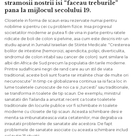
stramosii nostrii isi “faceau treburile”
pana la mijlocul secolului 19.
Closetele in forma de scaun erau rezervate numai pentru
nobilime si pentru cei cu problem fizice. Insa progresul
societatilor moderne ar putea fi de vina in parte pentru ratele
ridicate de boli de colon si pelvine, asa cum este descris intr-un
studiu aparut in Jurnalul Israelian de Stiinte Medicale.
“Cresterea
bolilor de intestine (hemoroizi, apendicita, polipi, diverticulita,
sindromul de colon iritabil sau cancer de colon) sunt similare la
albii din Africa de Sud precum la populatia din tarile moderne.
Printre sudafricanii negri de rand care au un stil de viata
traditional, aceste boli sunt foarte rar intalnite chiar de multe ori
necunoscute”
In timp ce globalizarea continua sa isi faca loc in
lume toaletele cunoscute de noi ca si „turcesti” sau traditionale,
se transforma in toalete de tip scaun. De exemplu, ministrul
sanatatii din Tailanda a anuntat recent ca toate toaletele
traditionale din locurile publice vor fi schimbate in toalete
moderne cu closete de tip scaun. Aceasta schimbare desi e
menita sa imbunatateasca viata cetatenilor, mai degraba va
inrautatii problemele de sanatate ale acestora. De fapt
problemele de sanatate asociate cu aceasta schimbare includ
cel putin 15 situatii: