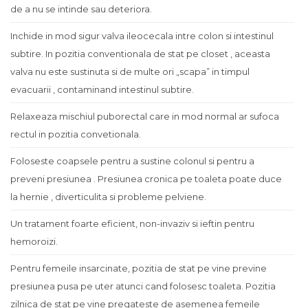
de a nu se intinde sau deteriora.
Inchide in mod sigur valva ileocecala intre colon si intestinul
subtire. In pozitia conventionala de stat pe closet , aceasta
valva nu este sustinuta si de multe ori „scapa” in timpul
evacuarii , contaminand intestinul subtire.
Relaxeaza mischiul puborectal care in mod normal ar sufoca
rectul in pozitia convetionala.
Foloseste coapsele pentru a sustine colonul si pentru a
preveni presiunea . Presiunea cronica pe toaleta poate duce
la hernie , diverticulita si probleme pelviene.
Un tratament foarte eficient, non-invaziv si ieftin pentru
hemoroizi.
Pentru femeile insarcinate, pozitia de stat pe vine previne
presiunea pusa pe uter atunci cand folosesc toaleta. Pozitia
zilnica de stat pe vine pregateste de asemenea femeile