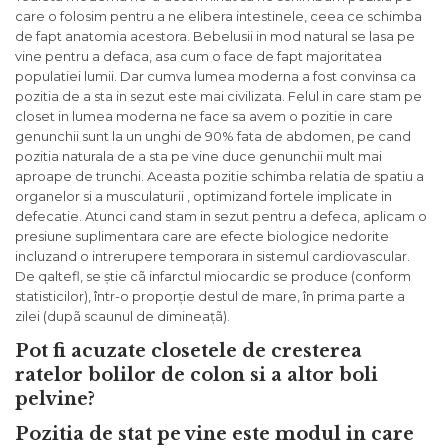
care o folosim pentru a ne elibera intestinele, ceea ce schimba
de fapt anatomia acestora. Bebelusii in mod natural se lasa pe
vine pentru a defaca, asa cum o face de fapt majoritatea
populatiei lumii. Dar cumva lumea moderna a fost convinsa ca
pozitia de a sta in sezut este mai civilizata. Felul in care stam pe
closet in lumea moderna ne face sa avem o pozitie in care
genunchii sunt la un unghi de 90% fata de abdomen, pe cand
pozitia naturala de a sta pe vine duce genunchii mult mai
aproape de trunchi. Aceasta pozitie schimba relatia de spatiu a
organelor si a musculaturii , optimizand fortele implicate in
defecatie. Atunci cand stam in sezut pentru a defeca, aplicam o
presiune suplimentara care are efecte biologice nedorite
incluzand o intrerupere temporara in sistemul cardiovascular.
De qaltefl, se știe cã infarctul miocardic se produce (conform
statisticilor), într-o proporție destul de mare, în prima parte a
zilei (dupã scaunul de dimineațã).
Pot fi acuzate closetele de cresterea
ratelor bolilor de colon si a altor boli
pelvine?
Pozitia de stat pe vine este modul in care