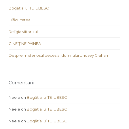
Bogăția lui TE IUBESC
Dificultatea
Religia viitorului
CINE ȚINE PÂINEA
Despre misteriosul deces al domnului Lindsey Graham
Comentarii
Neele
on
Bogăția lui TE IUBESC
Neele
on
Bogăția lui TE IUBESC
Neele
on
Bogăția lui TE IUBESC