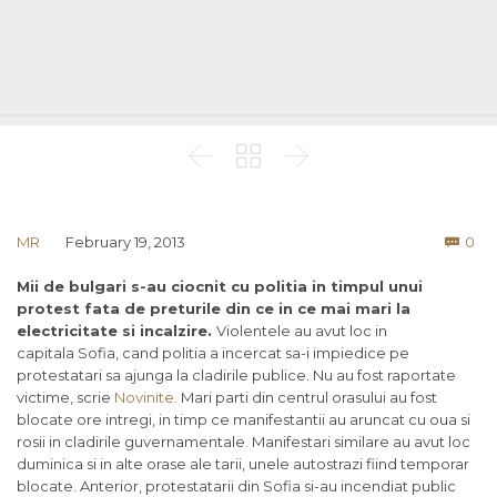



Co
MR
February 19, 2013
0

Mii de bulgari s-au ciocnit cu politia in timpul unui
protest fata de preturile din ce in ce mai mari la
electricitate si incalzire.
Violentele au avut loc in
capitala Sofia, cand politia a incercat sa-i impiedice pe
protestatari sa ajunga la cladirile publice. Nu au fost raportate
victime, scrie
Novinite
. Mari parti din centrul orasului au fost
blocate ore intregi, in timp ce manifestantii au aruncat cu oua si
rosii in cladirile guvernamentale. Manifestari similare au avut loc
duminica si in alte orase ale tarii, unele autostrazi fiind temporar
blocate. Anterior, protestatarii din Sofia si-au incendiat public