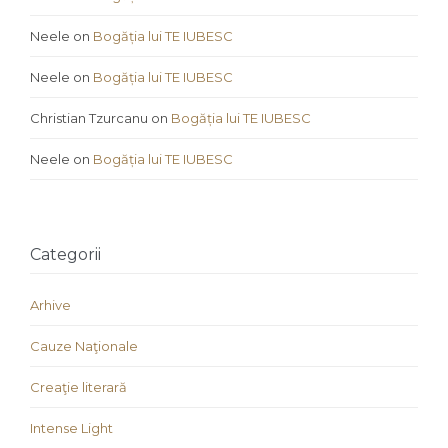
Neele
on
Bogăția lui TE IUBESC
Neele
on
Bogăția lui TE IUBESC
Christian Tzurcanu
on
Bogăția lui TE IUBESC
Neele
on
Bogăția lui TE IUBESC
Categorii
Arhive
Cauze Naţionale
Creaţie literară
Intense Light