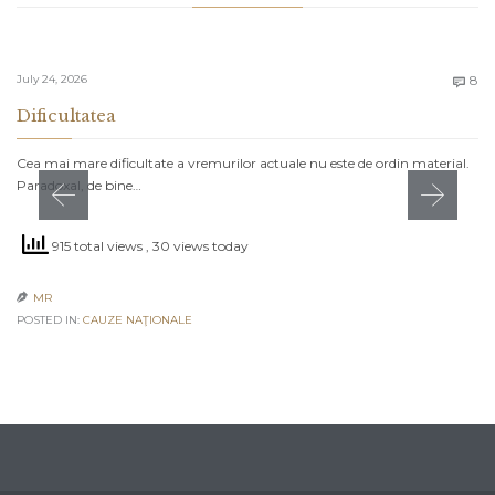
C
July 24, 2026
8

Dificultatea
Cea mai mare dificultate a vremurilor actuale nu este de ordin material.
Paradoxal, de bine…
915 total views
, 30 views today
MR

POSTED IN:
CAUZE NAŢIONALE