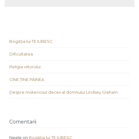
Bogăția lui TE IUBESC
Dificultatea
Religia viitorului
CINE ȚINE PÂINEA
Despre misteriosul deces al domnului Lindsey Graham
Comentarii
Neele
on
Bogăția lui TE IUBESC