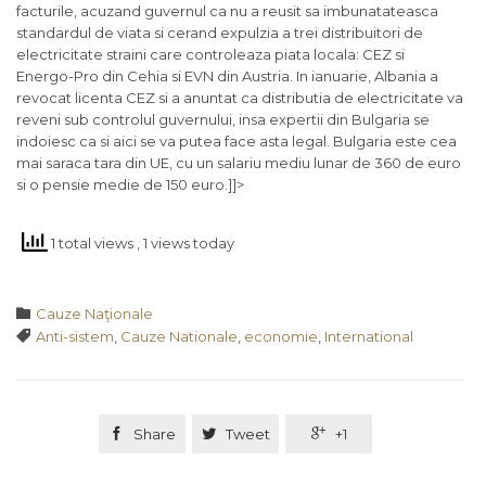
facturile, acuzand guvernul ca nu a reusit sa imbunatateasca
standardul de viata si cerand expulzia a trei distribuitori de
electricitate straini care controleaza piata locala: CEZ si
Energo-Pro din Cehia si EVN din Austria. In ianuarie, Albania a
revocat licenta CEZ si a anuntat ca distributia de electricitate va
reveni sub controlul guvernului, insa expertii din Bulgaria se
indoiesc ca si aici se va putea face asta legal. Bulgaria este cea
mai saraca tara din UE, cu un salariu mediu lunar de 360 de euro
si o pensie medie de 150 euro.]]>
1 total views
, 1 views today
Category

Cauze Naţionale
Tags

Anti-sistem
,
Cauze Nationale
,
economie
,
International

Share

Tweet

+1