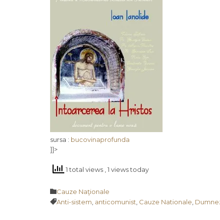
sursa :
bucovinaprofunda
]]>
1 total views
, 1 views today
Category

Cauze Naţionale
Tags

Anti-sistem
,
anticomunist
,
Cauze Nationale
,
Dumnez