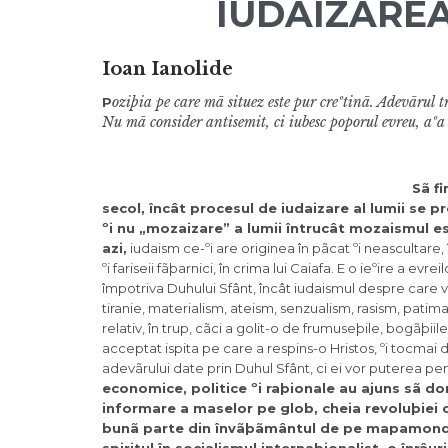
IUDAIZAREA
Ioan Ianolide
oziþia pe care mã situez este pur creºtinã. Adevãrul 
P
Nu mã consider antisemit, ci iubesc poporul evreu, aº
Sã fi
secol, încât procesul de iudaizare al lumii se p
ºi nu „mozaizare” a lumii întrucât mozaismul est
azi,
iudaism ce-ºi are originea în pãcat ºi neascultare, în
ºi fariseii fãþarnici, în crima lui Caiafa. E o ieºire a e
împotriva Duhului Sfânt, încât iudaismul despre care v
tiranie, materialism, ateism, senzualism, rasism, patim
relativ, în trup, cãci a golit-o de frumuseþile, bogãþiile
acceptat ispita pe care a respins-o Hristos, ºi tocmai d
adevãrului date prin Duhul Sfânt, ci ei vor puterea p
economice, politice ºi raþionale au ajuns sã d
informare a maselor pe glob, cheia revoluþiei 
bunã parte din învãþãmântul de pe mapamond, pu