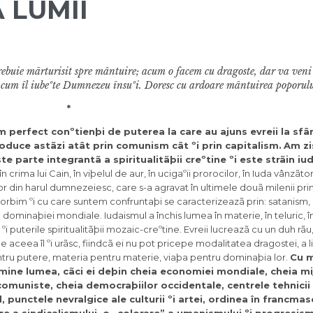
 LUMII
trebuie mãrturisit spre mântuire; acum o facem cu dragoste, dar va veni
a cum îl iubeºte Dumnezeu însuºi. Doresc cu ardoare mântuirea poporulu
*
m perfect conºtienþi de puterea la care au ajuns evreii la sfâ
roduce astãzi atât prin comunism cât ºi prin capitalism.
Am zi
e parte integrantã a spiritualitãþii creºtine ºi este strãin iu
 crima lui Cain, în viþelul de aur, în ucigaºii prorocilor, în Iuda vânzãtoru
vreilor din harul dumnezeiesc, care s-a agravat în ultimele douã milenii pri
orbim ºi cu care suntem confruntaþi se caracterizeazã prin: satanism, 
a dominaþiei mondiale. Iudaismul a închis lumea în materie, în teluric, î
 ºi puterile spiritualitãþii mozaic-creºtine. Evreii lucreazã cu un duh rãu
e aceea îl ºi urãsc, fiindcã ei nu pot pricepe modalitatea dragostei, a li
entru putere, materia pentru materie, viaþa pentru dominaþia lor.
Cu m
omine lumea, cãci ei deþin cheia economiei mondiale, cheia mi
comuniste, cheia democraþiilor occidentale, centrele tehnici
nctele nevralgice ale culturii ºi artei, ordinea în francmas