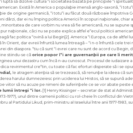
 luptã sã dizolve cultura ºi societatea bazatã pe principiile ºi spirituali
american. Existã în America o populaþie imensã anglo-saxonã, ºi totuº
aþie de origine germanicã, ºi totuºi au fãcut douã rãzboaie împotriva 
 dârzi, dar ei nu împing politica Americii în scopuri naþionale, chiar a
Or, minoritatea de care vorbim nu vrea sã fie americanã, nu se supune spi
ur naþionale, cãci nu se poate explica altfel eºecul politicii american
reagã fac politica ºovinã a lui Begin[2]. America ºi Europa, ca de altfel 
în Orient, dar evreii înfruntã lumea întreagã – ºi n-o înfruntã cele trei
rei din diaspora. ªtiu cã sunt ºi evrei care nu sunt de acord cu Begin, 
ine stiindu-se cã
orice popor îºi are guvernanþii pe care îi merit
arginea unui dezastru cum încã n-au cunoscut. Procesul de iudaizare a
edica revirimentul creºtin, cu toate cã fac eforturi disperate sã i se op
ndial,
le atragem atenþia sã se trezeascã, sã renunþe la ideea cã sunt a
ea harului dumnezeiesc prin uciderea lui Hristos, sã se supunã adevã
pe viitor sã nu acuze pe nimeni de suferinþele ce se vor abate peste ei
umii întregi ºi lor.
[1] Henry Kissinger – secretar de stat al Administ
3-1977), unul dintre oamenii politici cu rol-cheie în conflictul din Vietn
 al Partidului Likud, prim-ministru al Israelului între anii 1977-1983, su