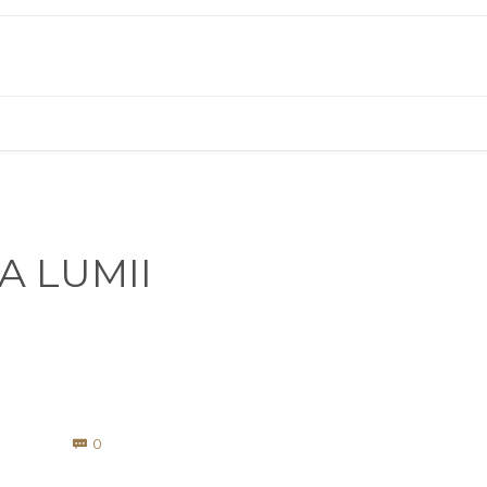
EA LUMII
Comments
0
