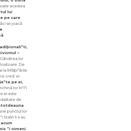
mului, o bunã
Toate acestea
ul lui
de pe care
ãci se joacã
le
sã
adiþionaliºti,
tivismul –
Gândirea lor
olositoare. De
la înfãþiºãrile
re cred: ei
jeºte pe ei,
nchinã lor înºiºi
re ei este
odalitate de
 întotdeauna
une punctul lor
 Stalin li s-au
, acum
mis ºi nimeni