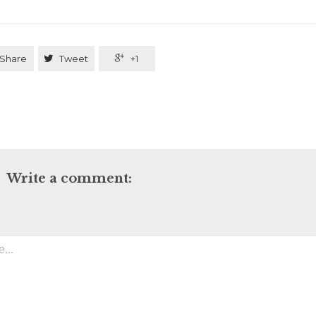
Share

Tweet

+1
Write a comment: