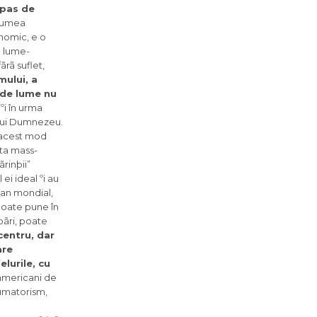
n pas de
umea
conomic, e
o
o lume-
rã suflet,
mului, a
l de lume nu
ºi în urma
 lui Dumnezeu.
n acest mod
ata mass-
rinþii”
ei ideal ºi au
lan mondial,
poate pune în
 þãri, poate
centru, dar
are
elurile, cu
 americani de
matorism,