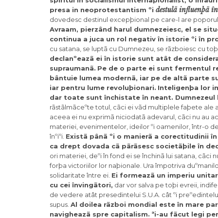
spiritul în socialismul internaþionalist, o înrâu
destulã influenþã în
presa in neoprotestantism ºi
dovedesc destinul excepþional pe care-l are poporu
Avraam, pierzând harul dumnezeiesc, el se situ
continua a juca un rol negativ în istorie ºi în pr
cu satana, se luptã cu Dumnezeu, se rãzboiesc cu toþi 
declanºeazã ei în istorie sunt atât de considera
supraumanã.
Pe de o parte ei sunt fermentul re
bântuie lumea modernã, iar pe de altã parte sun
iar pentru lume revoluþionari.
Inteligenþa lor i
dar toate sunt închistate în neant. Dumnezeul l
rãstãlmãceºte totul, cãci ei vãd multiplele faþete ale 
aceea ei nu exprimã niciodatã adevarul, cãci nu au acce
materiei, evenimentelor, ideilor ºi oamenilor, într-o d
înºiºi.
Existã pânã ºi o manierã a corectitudinii în
ca drept dovada cã pãrãsesc societãþile în decl
ori materiei, deºi în fond ei se închinã lui satana, cãc
forþa victoriilor lor naþionale. Ura împotriva duºmanil
solidaritate între ei.
Ei formeazã un imperiu unitar
cu cei învingãtori,
dar vor salva pe toþi evreii, indi
de vedere atât presedintelui S.U.A. cât ºi preºedintelui 
supus.
Al doilea rãzboi mondial este în mare pa
navigheazã spre capitalism.
ªi-au fãcut legi pe