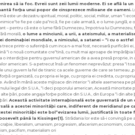
nirea sã ia foc.
Evreii sunt zeii lumii moderne. Ei se aflã la u
nantã forþa unui popor de cinsprezece milioane de oameni.
L
ã este un dezastru spiritual, moral, politic, social, militar, uman ºi e
imiceºte fie pe cale paºnicã, fie pe cale armatã, e o lume-junglã, e 
eant – pentru cã este o lume fãrã Dumnezeu, împotriva lui Dumnezeu, fã
 fãrã moralã,
o lume a minciunii, a urii, a ateismului, a materialis
iei dominaþiei mondiale, a nimicului, a satanei – ºi cu o astfe
rece printr-o suferinþã cum inca n-a mai fost, necesarã purificãrii ei, 
eºtinã ºi o nouã comunitate creºtinã, cu mult mai aproape de Impãrãþia
ana o interdicþie pentru guvernul american de a avea presã proprie, i
inilor americani. S-a petrecut însã un fenomen neprevãzut: presa ºi to
e unui guvern la fel de tiranic ca acele guverne de care se temeau „pã
orþã organizatã, cu propria ei lege, cu propria ei credinta, cu propriul 
e. Având în mânã aceste mijloace din interior ºi altele asemenea pe p
ului legal din S.U.A., ºi deci poporului american, Aceastã minoritate 
alte þãri, poate angaja forþe politice din S.U.A., din Europa ºi din alte
 þãri.
Aceastã activitate internaþionalã este guvernatã de un 
rsalã a acestei minoritãþi care, indiferent de meridianul pe c
stei minoritãþi este bolºevizarea lumii, justificatã în toate f
Roosevelt pânã la Kissinger[1].
Strãdania lor este sã-i convingã pe
raþie, liberalism, umanism, progresism, afacerism,
economism, consu
sm, pacifism, materialism ori