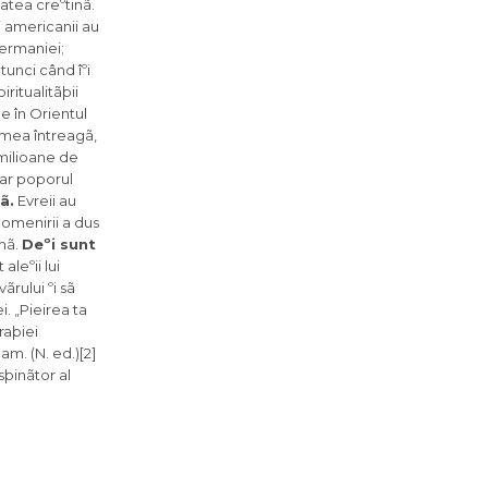
tatea creºtinã.
i americanii au
Germaniei;
tunci când îºi
ritualitãþii
e în Orientul
lumea întreagã,
 milioane de
dar poporul
ã.
Evreii au
 omenirii a dus
unã.
Deºi sunt
leºii lui
rului ºi sã
. „Pieirea ta
raþiei
am. (N. ed.)[2]
sþinãtor al