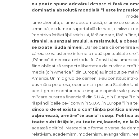
nu poate spune adevãrul despre ei farã ca ome
dominatia absolutã mondialã ºi este impresio
modern
lume alienatã, o lume descompusã, o lume ce se auton
temniþã, e o lume insuportabilã de haos, nihilism ºi n
împotriva întâietãþii spiritului, fãrã onoare, fãrã ruºine,
tiraniei, a senzualismului, a rasismului, a obses
se poate lãuda nimeni.
Dar se pare cã omenirea va t
cãreia se va asterne în lume o nouã spiritualitate cr
„Pãrinþii” Americii au introdus în Constituþia americ
fiind obligat sã respecte libertatea de cuvânt a creºt
media (din America ºi din Europa) au încãput pe mâinil
Americii. Un mic grup de oameni s-au constituit într-o f
pus mâna pe presa, economia ºi politica Statelor Unit
acest grup minoritar poate impune opiniile sale guvern
miºcare puterea financiarã din S.U.A., din Europa ºi din 
rãspândi ideile ce-i convin în S.U.A., în Europa ºi în alte
dincolo de el existã o conºtiinþã politicã unive
acþioneazã, urmãreºte acelaºi scop. Politica ace
toate subtilitãþile, cu toate mijloacele, de la 
aceastã politicã. Mascaþi sub forme diverse de democ
relativism, academism, modernism, avangardism, reali