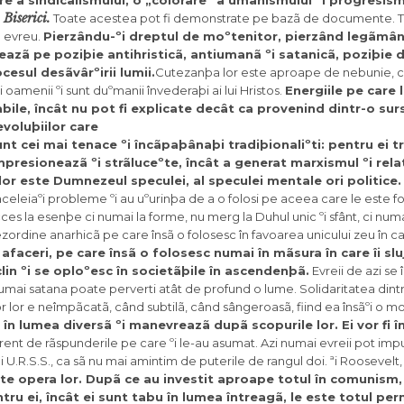
rire a sindicalismului, o „colorare” a umanismului ºi progresis
 Biserici.
Toate acestea pot fi demonstrate pe bazã de documente. 
l evreu.
Pierzându-ºi dreptul de moºtenitor, pierzând legãmânt
eazã pe poziþie antihristicã, antiumanã ºi satanicã, poziþie 
ocesul desãvârºirii lumii.
Cutezanþa lor este aproape de nebunie, c
oamenii ºi sunt duºmanii învederaþi ai lui Hristos.
Energiile pe care 
bile, încât nu pot fi explicate decât ca provenind dintr-o sur
voluþiilor care
t cei mai tenace ºi încãpaþânaþi tradiþionaliºti: pentru ei tr
mpresioneazã ºi strãluceºte, încât a generat marxismul ºi rela
or este Dumnezeul speculei, al speculei mentale ori politice.
aceleiaºi probleme ºi au uºurinþa de a o folosi pe aceea care le este f
s la esenþe ci numai la forme, nu merg la Duhul unic ºi sfânt, ci numai 
ezordine anarhicã pe care însã o folosesc în favoarea unicului zeu în ca
 afaceri, pe care însã o folosesc numai în mãsura în care îi slu
in ºi se oploºesc în societãþile în ascendenþã.
Evreii de azi se î
i numai satana poate perverti atât de profund o lume. Solidaritatea dint
or lor e neîmpãcatã, când subtilã, când sângeroasã, fiind ea însãºi o m
 în lumea diversã ºi manevreazã dupã scopurile lor. Ei vor fi
ferent de rãspunderile pe care ºi le-au asumat. Azi numai evreii pot imp
U.R.S.S., ca sã nu mai amintim de puterile de rangul doi. ªi Roosevelt, ºi
rte opera lor. Dupã ce au investit aproape totul în comunism
ntru ei, încât ei sunt tabu în lumea întreagã, le este totul per