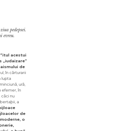
 ziua pedepsei.
i evreu.
rºitul acestui
s „iudaizare”
daismului de
l, în cãrturarii
n lupta
minciunã, urã,
n efemer, în
, cãci nu
bertaþii, a
ijloace
jloacelor de
i moderne, o
onerie,