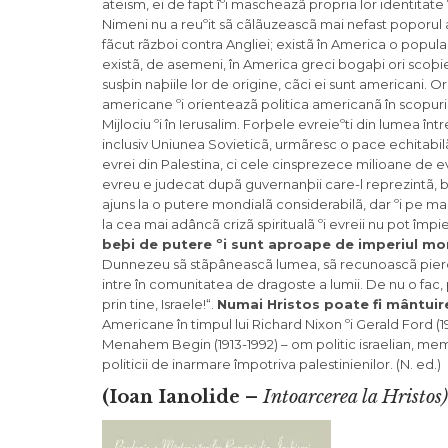
ateism, ei de fapt îºi mascheazã propria lor identitate ºi
Nimeni nu a reuºit sã cãlãuzeascã mai nefast poporul 
fãcut rãzboi contra Angliei; existã în America o popul
existã, de asemeni, în America greci bogaþi ori scoþieni
susþin naþiile lor de origine, cãci ei sunt americani. 
americane ºi orienteazã politica americanã în scopuri p
Mijlociu ºi în Ierusalim. Forþele evreieºti din lumea înt
inclusiv Uniunea Sovieticã, urmãresc o pace echitabilã 
evrei din Palestina, ci cele cinsprezece milioane de ev
evreu e judecat dupã guvernanþii care-l reprezintã, b
ajuns la o putere mondialã considerabilã, dar ºi pe m
la cea mai adâncã crizã spiritualã ºi evreii nu pot împi
beþi de putere ºi sunt aproape de imperiul mo
Dunnezeu sã stãpâneascã lumea, sã recunoascã pierder
intre în comunitatea de dragoste a lumii. De nu o fac, 
prin tine, Israele!“.
Numai Hristos poate fi mântuire l
Americane în timpul lui Richard Nixon ºi Gerald Ford (197
Menahem Begin (1913-1992) – om politic israelian, membru
politicii de inarmare împotriva palestinienilor. (N. ed.)
(Ioan Ianolide –
Intoarcerea la Hristos)