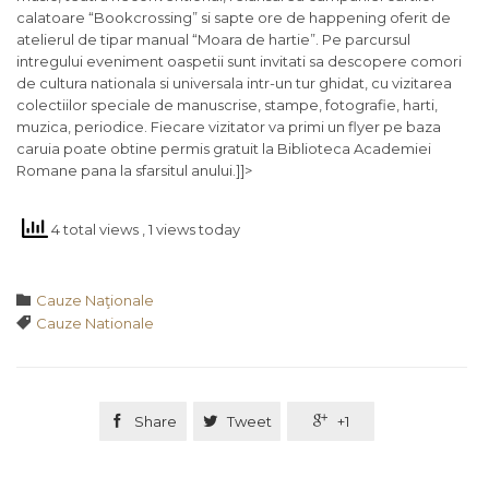
calatoare “Bookcrossing” si sapte ore de happening oferit de
atelierul de tipar manual “Moara de hartie”. Pe parcursul
intregului eveniment oaspetii sunt invitati sa descopere comori
de cultura nationala si universala intr-un tur ghidat, cu vizitarea
colectiilor speciale de manuscrise, stampe, fotografie, harti,
muzica, periodice. Fiecare vizitator va primi un flyer pe baza
caruia poate obtine permis gratuit la Biblioteca Academiei
Romane pana la sfarsitul anului.]]>
4 total views
, 1 views today
Category

Cauze Naţionale
Tags

Cauze Nationale

Share

Tweet

+1