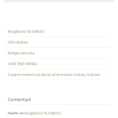
Bogăția lui TE IUBESC
Dificultatea
Religia viitorului
CINE ȚINE PÂINEA
Despre misteriosul deces al domnului Lindsey Graham
Comentarii
Neele
on
Bogăția lui TE IUBESC