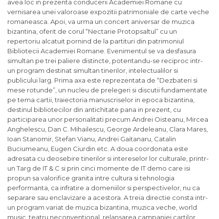
avea loc in prezenta conducerii Academiei Romane cu
vernisarea unei valoroase expozitii patrimoniale de carte veche
romaneasca. Apoi, va urma un concert aniversar de muzica
bizantina, oferit de corul “Nectarie Protopsaltul” cu un
repertoriu alcatuit pornind de la partituri din patrimoniul
Bibliotecii Academiei Romane. Evenimentul se va desfasura
simultan pe trei paliere distincte, potentandu-se reciproc intr-
un program destinat simultan tinerilor, intelectualilor si
publicului larg. Prima axa este reprezentata de “Dezbateri si
mese rotunde”, un nucleu de prelegeri si discutii fundamentate
pe tema cartii, traiectoria manuscriselor in epoca bizantina,
destinul bibliotecilor din antichitate pana in prezent, cu
participarea unor personalitati precum Andrei Oisteanu, Mircea
Anghelescu, Dan C. Mihailescu, George Ardeleanu, Clara Mares,
Ioan Stanomir, Stefan Vianu, Andrei Gaitanaru, Catalin
Buciumeanu, Eugen Ciurdin etc. A doua coordonata este
adresata cu deosebire tinerilor si intereselor lor culturale, printr-
un Targ de IT & C si prin cinci momente de IT demo care isi
propun sa valorifice granita intre cultura si tehnologia
performanta, ca infratire a domeniilor si perspectivelor, nu ca
separare sau enclavizare a acestora. A treia directie consta intr-
un program variat de muzica bizantina, muzica veche, world
music, teatru neconventional, relansarea campaniei cartilor