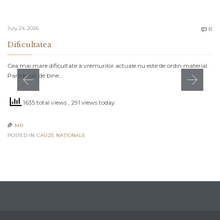
C
July 24, 2026
8

Dificultatea
Cea mai mare dificultate a vremurilor actuale nu este de ordin material.
Paradoxal, de bine…
1635 total views
, 291 views today
MR

POSTED IN:
CAUZE NAŢIONALE