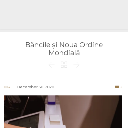
Băncile și Noua Ordine
Mondială



Co
MR
December 30, 2020
2
