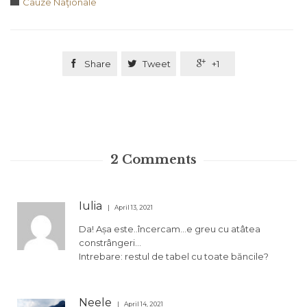
Category

Cauze Naţionale

Share

Tweet

+1
2
Comments
Iulia
April 13, 2021
Da! Așa este..încercam…e greu cu atâtea
constrângeri…
Intrebare: restul de tabel cu toate băncile?
Neele
April 14, 2021