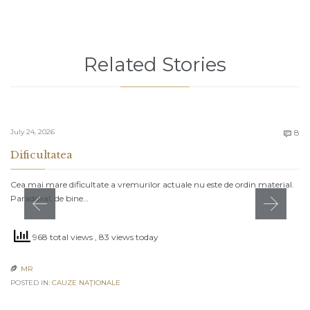
Related Stories
C
July 24, 2026
8

Dificultatea
Cea mai mare dificultate a vremurilor actuale nu este de ordin material.
Paradoxal, de bine…
968 total views
, 83 views today
MR

POSTED IN:
CAUZE NAŢIONALE