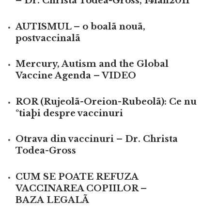
– Dr. Christa Todea-Gross, 14ian2011
AUTISMUL – o boalã nouã,
postvaccinalã
Mercury, Autism and the Global
Vaccine Agenda – VIDEO
ROR (Rujeolã-Oreion-Rubeolã): Ce nu
ºtiaþi despre vaccinuri
Otrava din vaccinuri – Dr. Christa
Todea-Gross
CUM SE POATE REFUZA
VACCINAREA COPIILOR –
BAZA LEGALÃ