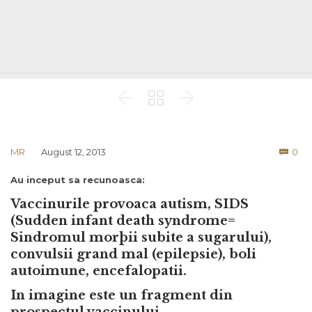



Co
MR
August 12, 2013
0

Au inceput sa recunoasca:
Vaccinurile provoaca autism, SIDS
(Sudden infant death syndrome=
Sindromul morþii subite a sugarului),
convulsii grand mal (epilepsie), boli
autoimune, encefalopatii.
In imagine este un fragment din
prospectul vaccinului