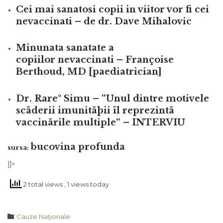
Cei mai sanatosi copii in viitor vor fi cei
nevaccinati – de dr. Dave Mihalovic
Minunata sanatate a
copiilor nevaccinati – Françoise
Berthoud, MD [paediatrician]
Dr. Rareº Simu – “Unul dintre motivele
scãderii imunitãþii îl reprezintã
vaccinãrile multiple“ – INTERVIU
bucovina profunda
sursa:
]]>
2 total views
, 1 views today
Category

Cauze Naţionale