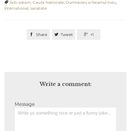
Tags

Anti-sistem
,
Cauze Nationale
,
Dumnezeu si Neamul meu
,
International
,
sanatate

Share

Tweet

+1
Write a comment:
Message