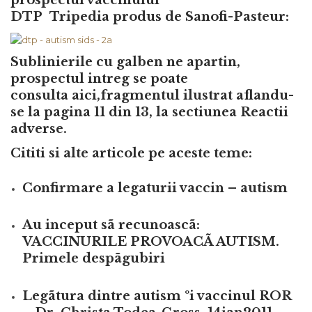
DTP
Tripedia
produs de
Sanofi-Pasteur:
Sublinierile cu
galben
ne apartin,
prospectul intreg se poate
consulta
aici
,
fragmentul ilustrat aflandu-
se la pagina 11 din 13, la sectiunea Reactii
adverse.
Cititi si alte articole pe aceste teme:
Confirmare a legaturii vaccin – autism
Au inceput sã recunoascã:
VACCINURILE PROVOACÃ AUTISM.
Primele despãgubiri
Legãtura dintre autism ºi vaccinul ROR