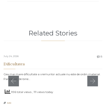
Related Stories
C
July 24, 2026
8

Dificultatea
Cea mai mare dificultate a vremurilor actuale nu este de ordin material.
Paradoxal, de bine…
996 total views
, 111 views today
MR
