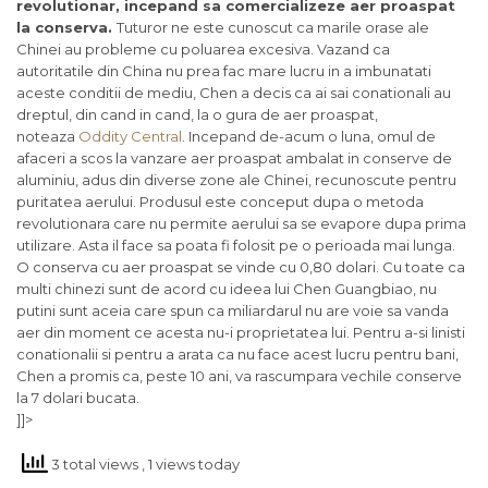
revolutionar, incepand sa comercializeze aer proaspat
la conserva.
Tuturor ne este cunoscut ca marile orase ale
Chinei au probleme cu poluarea excesiva. Vazand ca
autoritatile din China nu prea fac mare lucru in a imbunatati
aceste conditii de mediu, Chen a decis ca ai sai conationali au
dreptul, din cand in cand, la o gura de aer proaspat,
noteaza
Oddity Central
. Incepand de-acum o luna, omul de
afaceri a scos la vanzare aer proaspat ambalat in conserve de
aluminiu, adus din diverse zone ale Chinei, recunoscute pentru
puritatea aerului. Produsul este conceput dupa o metoda
revolutionara care nu permite aerului sa se evapore dupa prima
utilizare. Asta il face sa poata fi folosit pe o perioada mai lunga.
O conserva cu aer proaspat se vinde cu 0,80 dolari. Cu toate ca
multi chinezi sunt de acord cu ideea lui Chen Guangbiao, nu
putini sunt aceia care spun ca miliardarul nu are voie sa vanda
aer din moment ce acesta nu-i proprietatea lui. Pentru a-si linisti
conationalii si pentru a arata ca nu face acest lucru pentru bani,
Chen a promis ca, peste 10 ani, va rascumpara vechile conserve
la 7 dolari bucata.
]]>
3 total views
, 1 views today