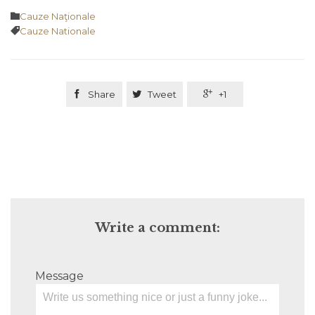
Category

Cauze Naţionale
Tags

Cauze Nationale

Share

Tweet

+1
Write a comment:
Message