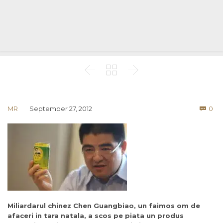



Co
MR
September 27, 2012
0

Miliardarul chinez Chen Guangbiao, un faimos om de
afaceri in tara natala, a scos pe piata un produs