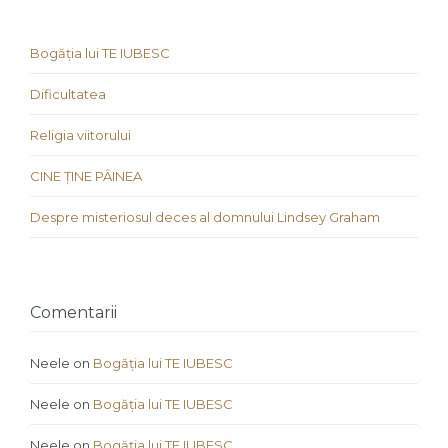
Bogăția lui TE IUBESC
Dificultatea
Religia viitorului
CINE ȚINE PÂINEA
Despre misteriosul deces al domnului Lindsey Graham
Comentarii
Neele
on
Bogăția lui TE IUBESC
Neele
on
Bogăția lui TE IUBESC
Neele
on
Bogăția lui TE IUBESC