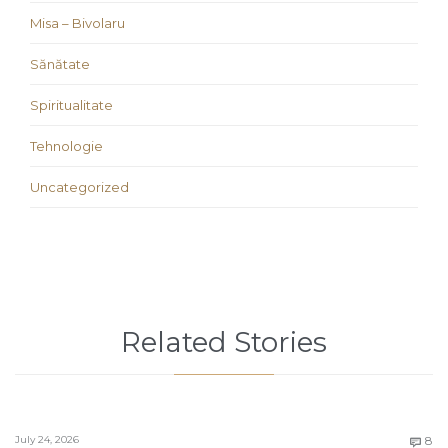
Misa – Bivolaru
Sănătate
Spiritualitate
Tehnologie
Uncategorized
Related Stories
C
July 24, 2026
8
