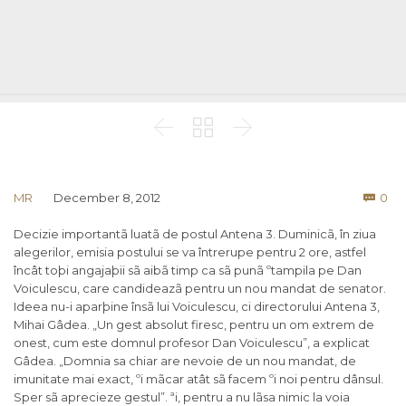



Co
MR
December 8, 2012
0

Decizie importantã luatã de postul Antena 3. Duminicã, în ziua
alegerilor, emisia postului se va întrerupe pentru 2 ore, astfel
încât toþi angajaþii sã aibã timp ca sã punã ºtampila pe Dan
Voiculescu, care candideazã pentru un nou mandat de senator.
Ideea nu-i aparþine însã lui Voiculescu, ci directorului Antena 3,
Mihai Gâdea. „Un gest absolut firesc, pentru un om extrem de
onest, cum este domnul profesor Dan Voiculescu”, a explicat
Gâdea. „Domnia sa chiar are nevoie de un nou mandat, de
imunitate mai exact, ºi mãcar atât sã facem ºi noi pentru dânsul.
Sper sã aprecieze gestul”. ªi, pentru a nu lãsa nimic la voia