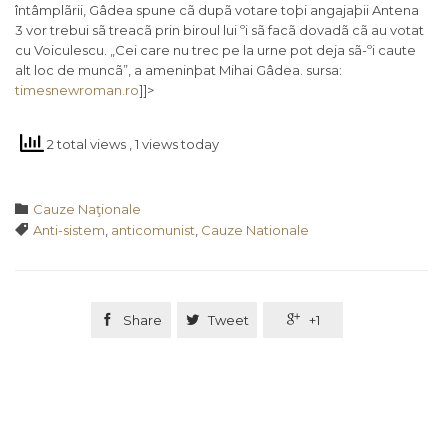
întâmplãrii, Gâdea spune cã dupã votare toþi angajaþii Antena
3 vor trebui sã treacã prin biroul lui ºi sã facã dovadã cã au votat
cu Voiculescu. „Cei care nu trec pe la urne pot deja sã-ºi caute
alt loc de muncã”, a ameninþat Mihai Gâdea. sursa:
timesnewroman.ro
]]>
2 total views
, 1 views today
Category

Cauze Naţionale
Tags

Anti-sistem
,
anticomunist
,
Cauze Nationale

Share

Tweet

+1