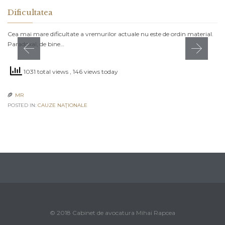
Dificultatea
Cea mai mare dificultate a vremurilor actuale nu este de ordin material.
Paradoxal, de bine…
1031 total views
, 146 views today
MR

POSTED IN:
CAUZE NAŢIONALE
© 2018 Cabinet de avocatura Mihai Rapcea