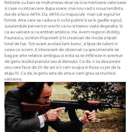
fetitzele cu bani se multumeau doar sa-si ia mertzane valoroase
si case cu intoarcere dupa soare, mai nou vad o noua tendinta.
Aia de a face ARTA. Da, ARTA cu majuscule mari cat egoul lor
fomist. Arta care sa-i aduca in ochii pulimii si sa le gadile egoul,
susurandule pervers in urechi ca nu-si traiesc viata degeaba. Si
ca au valoare si ca entitati artistice. Ha. Avem regizori-Bobby
Paunescu, scriitori-Poponet! si N creatoari de moda si lipsiti
total de har. Toti avant acelasi liant-banu’, si lipsa de talent in
ceea ce screm. E interesant de observat ca specimenele se
bag pe arte relative ambiguu si evita sa se infiltreze in aventuri
de genu studiul pianului sau al dansului. Ca da, o sa dea peste
unu care face de 20 de ani si ii cam scuipa in freza cu jet de la
etaju 10. Ca da, la genu asta de arta e cam greu sa truchezi
valoarea.