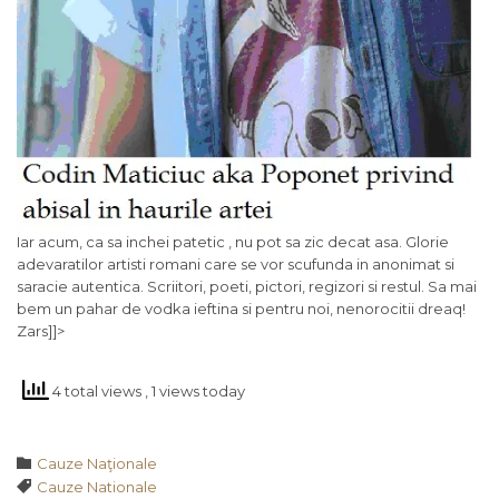
Iar acum, ca sa inchei patetic , nu pot sa zic decat asa. Glorie
adevaratilor artisti romani care se vor scufunda in anonimat si
saracie autentica. Scriitori, poeti, pictori, regizori si restul. Sa mai
bem un pahar de vodka ieftina si pentru noi, nenorocitii dreaq!
Zars]]>
4 total views
, 1 views today
Category

Cauze Naţionale
Tags

Cauze Nationale