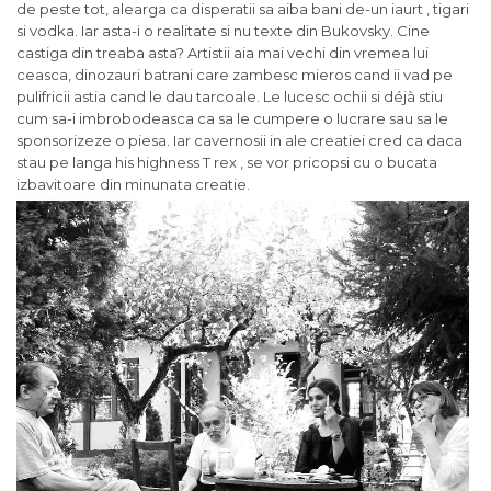
de peste tot, alearga ca disperatii sa aiba bani de-un iaurt , tigari
si vodka. Iar asta-i o realitate si nu texte din Bukovsky. Cine
castiga din treaba asta? Artistii aia mai vechi din vremea lui
ceasca, dinozauri batrani care zambesc mieros cand ii vad pe
pulifricii astia cand le dau tarcoale. Le lucesc ochii si déjà stiu
cum sa-i imbrobodeasca ca sa le cumpere o lucrare sau sa le
sponsorizeze o piesa. Iar cavernosii in ale creatiei cred ca daca
stau pe langa his highness T rex , se vor pricopsi cu o bucata
izbavitoare din minunata creatie.