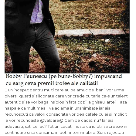
E un inceput pentru multi care au balamuc de bani. Vor urma
diversi gusati si siliconate care vor crede cu tarie ca-s un talent
autentic si se vor baga insidios in fata cozii la ghiseul artei. Faza
naspa e ca multimea ii va aclama in unanimitate iar aia
recunoscuti ca valori consacrate vor bea cafele cu ei si implicit
le vor recunoaste @valoare@ Cam de cacat, nu? Iar aia
adevarati, stiti ce fac? Tot un cacat. Insista ca idiotii sa creeze in
continuare si se consuma in betii interminabile. Sunt rejectati