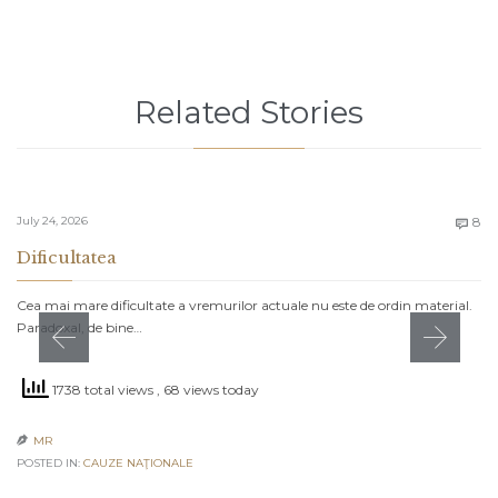
Related Stories
C
July 24, 2026
8

Dificultatea
Cea mai mare dificultate a vremurilor actuale nu este de ordin material.
Paradoxal, de bine…
1738 total views
, 68 views today
MR

POSTED IN:
CAUZE NAŢIONALE