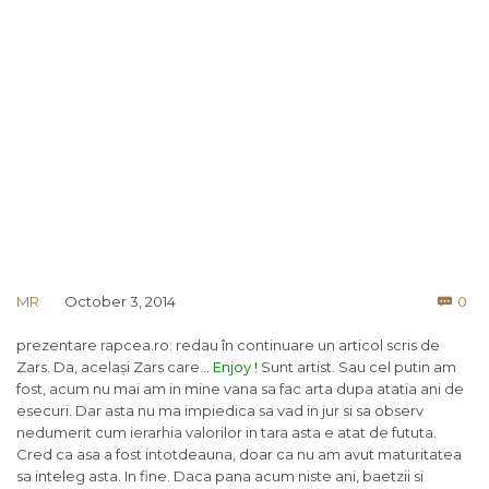
Co
MR
October 3, 2014
0

prezentare rapcea.ro: redau în continuare un articol scris de
Zars. Da, același Zars care…
Enjoy !
Sunt artist. Sau cel putin am
fost, acum nu mai am in mine vana sa fac arta dupa atatia ani de
esecuri. Dar asta nu ma impiedica sa vad in jur si sa observ
nedumerit cum ierarhia valorilor in tara asta e atat de fututa.
Cred ca asa a fost intotdeauna, doar ca nu am avut maturitatea
sa inteleg asta. In fine. Daca pana acum niste ani, baetzii si