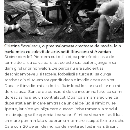
Si cine pierde? Pierdem cu totii aici, ca prin efectul asta de
turma de-a lua ca valoare tot ce este stralucitor ajungem sa
dam girul unor nonvalori. De parca nu era suficient sa
deschidem teveul si tatzele, fotbalistii si turcestii sa curga
scarbos din el. M-am tot gandit daca e invidie ceea ce simt.
Daca ar fi invidie, mi-as dori sa fiu in locul lor. Iar eu chiar nu-mi
doresc asta. Sunt prea constient de ce inseamna fake ca sa-mi
doresc sa fiu si eu un contrafacut. Doar ca am amaraciune ca
dupa atatia ani in care am tras ca un cal de jug si nimic nu se
lipeste, iar niste @unii@ care cunosc limba romana la modul
relativ ajung sa fie apreciati ca valori. Simt ca si cum mi-as fi luat
un mare pumn in fata si apoi un si mai mare scuipat fix intre ochi.
Ca si cum 20 de ani de munca dementa au fost in van. Si sunt