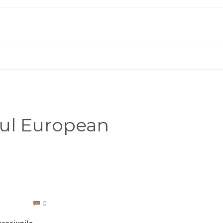
tul European
Comments
0
