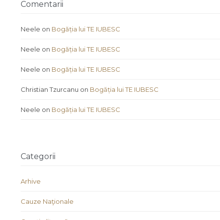
Comentarii
Neele
on
Bogăția lui TE IUBESC
Neele
on
Bogăția lui TE IUBESC
Neele
on
Bogăția lui TE IUBESC
Christian Tzurcanu
on
Bogăția lui TE IUBESC
Neele
on
Bogăția lui TE IUBESC
Categorii
Arhive
Cauze Naţionale