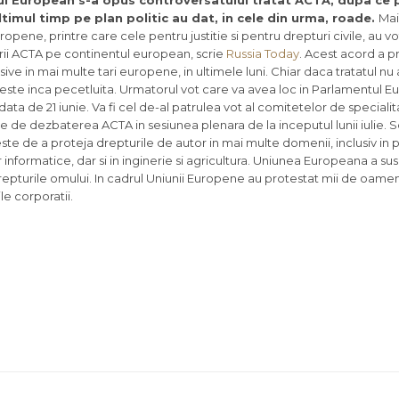
l European s-a opus controversatului tratat ACTA, dupa ce p
ltimul timp pe plan politic au dat, in cele din urma, roade.
Mai
opene, printre care cele pentru justitie si pentru drepturi civile, au v
ii ACTA pe continentul european, scrie
Russia Today
. Acest acord a 
ve in mai multe tari europene, in ultimele luni. Chiar daca tratatul nu 
u este inca pecetluita. Urmatorul vot care va avea loc in Parlamentul 
data de 21 iunie. Va fi cel de-al patrulea vot al comitetelor de specialita
nte de dezbaterea ACTA in sesiunea plenara de la inceputul lunii iulie. 
 este de a proteja drepturile de autor in mai multe domenii, inclusiv in p
informatice, dar si in inginerie si agricultura. Uniunea Europeana a s
drepturile omului. In cadrul Uniunii Europene au protestat mii de oamen
e corporatii.