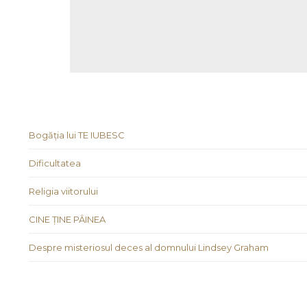
Bogăția lui TE IUBESC
Dificultatea
Religia viitorului
CINE ȚINE PÂINEA
Despre misteriosul deces al domnului Lindsey Graham