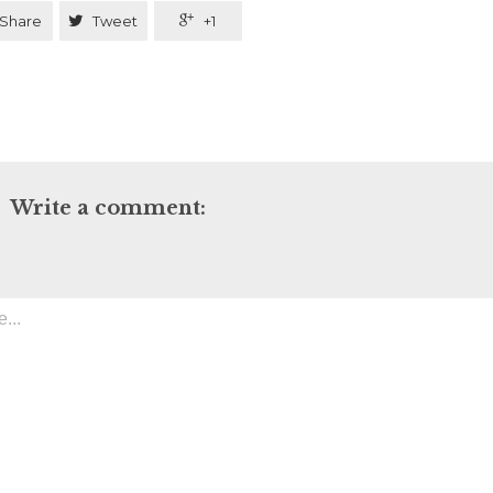
Share

Tweet

+1
Write a comment: