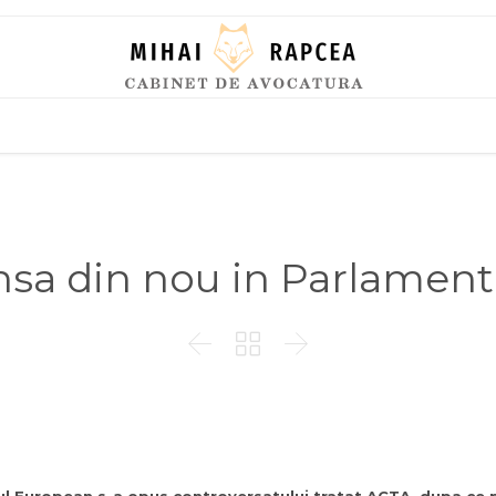
Skip
to
content
nsa din nou in Parlamen


