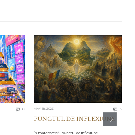
AP
L
Se
gr

Comments
Comme
0
MAY 18, 2026
3


PO
PUNCTUL DE INFLEXIUNE
În matematică, punctul de inflexiune