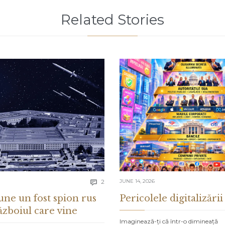
Related Stories
Comments
2
JUNE 14, 2026

une un fost spion rus
Pericolele digitalizării
ăzboiul care vine
Imaginează-ți că într-o dimineață