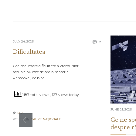
Comments
JULY 24, 2026
8

Dificultatea
Cea mai mare dificultate a vremurilor
actuale nu este de ordin material.
Paradoxal, de bine…
1187 total views
, 127 views today
JUNE 21, 2026
MR

Ce ne sp
POSTED IN:
CAUZE NAŢIONALE
despre r