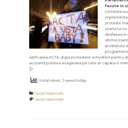
Parlamentu
facute in u
comitete eur
implementar
proteste masi
soarta lui n
desfasura in 
ultimul inai
al tratatului
programelor 
ratificarea ACTA, dupa protestele activistilor pentru 
acuzand puterea exagerata pe care ar capata-o maril
]]>
1 total views
, 1 views today
Category

Cauze Naţionale
Tags

Cauze Nationale