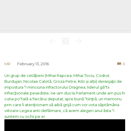



Co
MR
February 13, 2016
0

Un grup de cetãþeni (Mihai Rapcea, Mihai Tociu, Codruț
Burdujan, Nicolae Calotã, Groza Petre, Kilo și alții) deranjaþi de
impostura ºi minciuna infractorului Dragnea, liderul gãºtii
infracþionale pesediste, ne-am dus la Parlament unde am pus în
cutia poºtalã a fiecãrui deputat, spre bunã ºtiinþã, un memoriu
prin care îi atenþionam sã aibã grijã cum vor vota sãptãmâna
viitoare Legea anti-defãimare, cã avem alegeri anul ãsta ºi
suntem cu ochii pe ei.