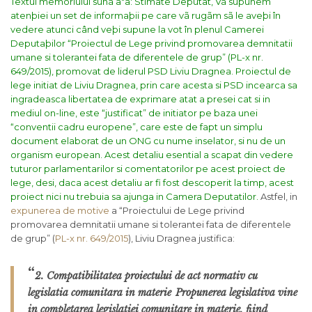
Textul memoriului sunã aºa:
Stimate Deputat,
Vã supunem
atenþiei un set de informaþii pe care vã rugãm sã le aveþi în
vedere atunci când veþi supune la vot în plenul Camerei
Deputaþilor “Proiectul de Lege privind promovarea demnitatii
umane si tolerantei fata de diferentele de grup” (PL-x nr.
649/2015), promovat de liderul PSD Liviu Dragnea.
Proiectul de
lege initiat de Liviu Dragnea, prin care acesta si PSD incearca sa
ingradeasca libertatea de exprimare atat a presei cat si in
mediul on-line, este “justificat” de initiator pe baza unei
“conventii cadru europene”, care este de fapt un simplu
document elaborat de un ONG cu nume inselator, si nu de un
organism european.
Acest detaliu esential a scapat din vedere
tuturor parlamentarilor si comentatorilor pe acest proiect de
lege, desi, daca acest detaliu ar fi fost descoperit la timp, acest
proiect nici nu trebuia sa ajunga in Camera Deputatilor.
Astfel, in
expunerea de motive
a “Proiectului de Lege privind
promovarea demnitatii umane si tolerantei fata de diferentele
de grup” (
PL-x nr. 649/2015
), Liviu Dragnea justifica:
“
2. Compatibilitatea proiectului de act normativ cu
legislatia comunitara in materie
Propunerea legislativa vine
in completarea legislatiei comunitare in materie, fiind