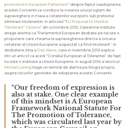
promoted in European Parliament
” despre faptul caadoptarea
acestei Conventii va conduce la crearea unui program de
supraveghere in masa a cetatenilor europeni, sub pretextul
eliminarii intolerantei. In articolul “
EU Proposal to Monitor
“Intolerant” Citizens
” din octombrie 2013, Gatestone Institute
atrage atentia ca “Parlamentul European dezbate pe tacute o
propunere care cheama la supravegherea directa a oricarui
cetatean al Uniunii Europene suspectat ca fiind intolerant”. In
dezbatere intra si
Dan Alexe
, care in noiembrie 2013 explica
intr-un articol ca acest “Consiliul European al Tolerantei” de fapt
nu este o institutie a Uniunii Europene. In august 2014 si istoricul
Michiel Luining
trage un semnal de alarma pe blogul propriu
asupra riscurilor generate de adoptarea acestei Conventii:
“Our freedom of expression is
also at stake. One clear example
of this mindset is A European
Framework National Statute For
The Promotion of Tolerance,
which was circulated last year by