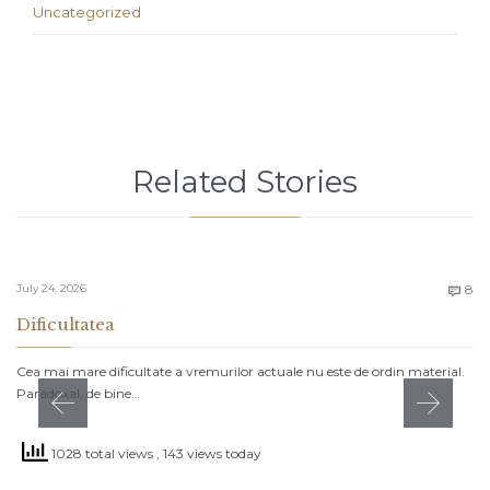
Uncategorized
Related Stories
C
July 24, 2026
8

Dificultatea
Cea mai mare dificultate a vremurilor actuale nu este de ordin material.
Paradoxal, de bine…
1028 total views
, 143 views today