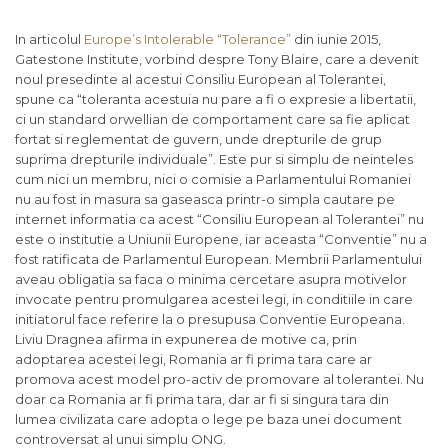
In articolul
Europe’s Intolerable “Tolerance”
din iunie 2015,
Gatestone Institute, vorbind despre Tony Blaire, care a devenit
noul presedinte al acestui Consiliu European al Tolerantei,
spune ca “toleranta acestuia nu pare a fi o expresie a libertatii,
ci un standard orwellian de comportament care sa fie aplicat
fortat si reglementat de guvern, unde drepturile de grup
suprima drepturile individuale”. Este pur si simplu de neinteles
cum nici un membru, nici o comisie a Parlamentului Romaniei
nu au fost in masura sa gaseasca printr-o simpla cautare pe
internet informatia ca acest “Consiliu European al Tolerantei” nu
este o institutie a Uniunii Europene, iar aceasta “Conventie” nu a
fost ratificata de Parlamentul European. Membrii Parlamentului
aveau obligatia sa faca o minima cercetare asupra motivelor
invocate pentru promulgarea acestei legi, in conditiile in care
initiatorul face referire la o presupusa Conventie Europeana.
Liviu Dragnea afirma in expunerea de motive ca, prin
adoptarea acestei legi, Romania ar fi prima tara care ar
promova acest model pro-activ de promovare al tolerantei. Nu
doar ca Romania ar fi prima tara, dar ar fi si singura tara din
lumea civilizata care adopta o lege pe baza unei document
controversat al unui simplu ONG.