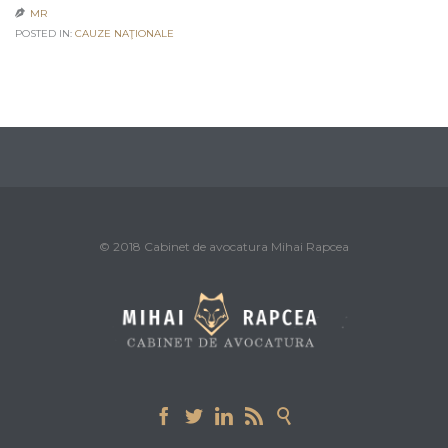
MR

POSTED IN:
CAUZE NAŢIONALE
© 2018 Cabinet de avocatura Mihai Rapcea




