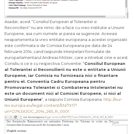
Asadar, acest “Consiliul European al Tolerantei si
Reconcilierii” nu are nimic de-a face cu vreo institutie a Uniunii
Europene, asa cum numele ar parea sa sugereze. Aceeasi
neapartenenta la vreo entitate europeana a acestei organizatii
este confirmata si de Comisia Europeana pe data de 24
februarie 2014, cand raspunde interpelarii formulate de
europarlamentarul Andreas Mölzer, care a intrebat cine e acest
Consiliu si ce e cu respectiva Conventie. “
Consiliul European
al Tolerantei si Reconcilierii nu este o entitate a Uniunii
Europene, iar Comisia nu furnizeaza nici o finantare
pentru el. Conventia Cadru Europeana pentru
Promovarea Tolerantei si Combaterea Intolerantei nu
este un document nici al Comisiei Europene, si nici al
Uniunii Europene
“, a raspuns Comisia Europeana.
http://eur-
lex.europa.eu/legal-content/EN/TXT/?
uri=OJ%3AJOC_2014_265_R_0001