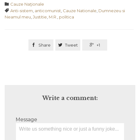
Category

Cauze Naţionale
Tags

Anti-sistem
,
anticomunist
,
Cauze Nationale
,
Dumnezeu si
Neamul meu
,
Justitie
,
M.R.
,
politica

Share

Tweet

+1
Write a comment:
Message