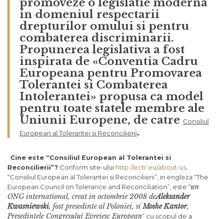
promoveze o legislatie moderna
in domeniul respectarii
drepturilor omului si pentru
combaterea discriminarii.
Propunerea legislativa a fost
inspirata de «Conventia Cadru
Europeana pentru Promovarea
Tolerantei si Combaterea
Intolerantei» propusa ca model
pentru toate statele membre ale
Uniunii Europene, de catre
Consiliul
.
European al Tolerantei si Reconcilierii
Cine este “Consiliul European al Tolerantei si
Reconcilierii”?
Conform site-ului
http://ectr.eu/about-us
,
“Consiliul European al Tolerantei si Reconcilierii”, in engleza “The
un
European Council on Tolerance and Reconciliation”, este “
ONG international, creat in octombrie 2008 de
Aleksander
Kwasniewski
, fost presedinte al Poloniei, si
Moshe Kantor
,
Presedintele Congresului Evreiesc European
” cu scopul de a