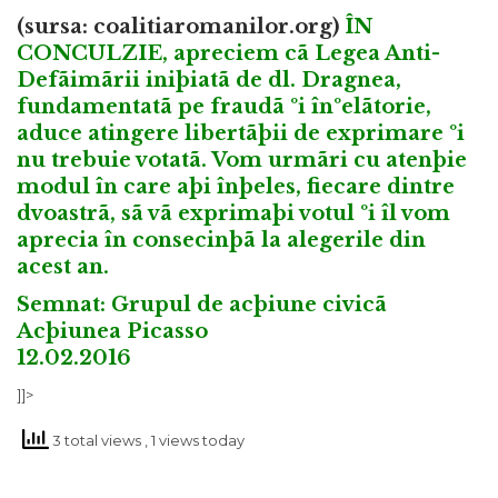
(sursa:
coalitiaromanilor.org
)
ÎN
CONCULZIE, apreciem cã Legea Anti-
Defãimãrii iniþiatã de dl. Dragnea,
fundamentatã pe fraudã ºi înºelãtorie,
aduce atingere libertãþii de exprimare ºi
nu trebuie votatã. Vom urmãri cu atenþie
modul în care aþi înþeles, fiecare dintre
dvoastrã, sã vã exprimaþi votul ºi îl vom
aprecia în consecinþã la alegerile din
acest an.
Semnat: Grupul de acþiune civicã
Acþiunea Picasso
12.02.2016
]]>
3 total views
, 1 views today