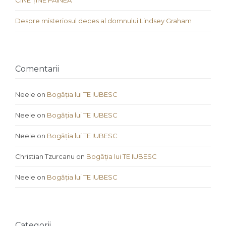
CINE ȚINE PÂINEA
Despre misteriosul deces al domnului Lindsey Graham
Comentarii
Neele
on
Bogăția lui TE IUBESC
Neele
on
Bogăția lui TE IUBESC
Neele
on
Bogăția lui TE IUBESC
Christian Tzurcanu
on
Bogăția lui TE IUBESC
Neele
on
Bogăția lui TE IUBESC
Categorii