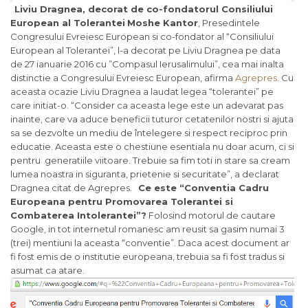
Liviu Dragnea, decorat de co-fondatorul Consiliului
European al Tolerantei
Moshe Kantor
, Presedintele
Congresului Evreiesc European si co-fondator al “Consiliului
European al Tolerantei”, l-a decorat pe Liviu Dragnea pe data
de 27 ianuarie 2016 cu ”Compasul Ierusalimului”, cea mai inalta
distinctie a Congresului Evreiesc European, afirma
Agrepres
. Cu
aceasta ocazie Liviu Dragnea a laudat legea “tolerantei” pe
care initiat-o. “Consider ca aceasta lege este un adevarat pas
inainte, care va aduce beneficii tuturor cetatenilor nostri si ajuta
sa se dezvolte un mediu de întelegere si respect reciproc prin
educatie. Aceasta este o chestiune esentiala nu doar acum, ci si
pentru generatiile viitoare. Trebuie sa fim toti in stare sa cream
lumea noastra in siguranta, prietenie si securitate”, a declarat
Dragnea citat de Agrepres.
Ce este “Conventia Cadru
Europeana pentru Promovarea Tolerantei si
Combaterea Intolerantei”?
Folosind motorul de cautare
Google, in tot internetul romanesc am reusit sa gasim numai 3
(trei) mentiuni la aceasta “conventie”. Daca acest document ar
fi fost emis de o institutie europeana, trebuia sa fi fost tradus si
asumat ca atare.