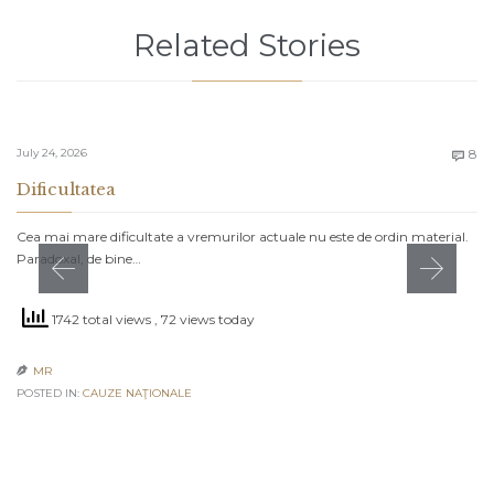
Related Stories
C
July 24, 2026
8

Dificultatea
Cea mai mare dificultate a vremurilor actuale nu este de ordin material.
Paradoxal, de bine…
1742 total views
, 72 views today
MR

POSTED IN:
CAUZE NAŢIONALE