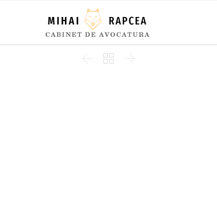


