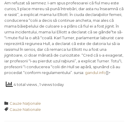
Am refuzat sã semnez. I-am spus profesoarei cã fiul meu este
curios, îi place mereu sã punã întrebãri, dar asta nu înseamnã cã
e rasist”, a explicat mama lui Elliott. În ciuda declaraþiilor femeii,
conducerea ºcolii a decis sã continue ancheta, mai ales cã
mama bãieþelului de culoare s-a plâns cã fiul ei a fost jignit. În
urma incidentului, mama lui Elliott a declarat cã se gândeºte sã-
ºi mute fiul la o altã ºcoalã. Karl Turner, parlamentar laburist care
reprezintã regiunea Hull, a declarat cã este de datoria lui sã ia
rasismul în serios, dar cã remarca lui Elliott nu a fost una
jignitoare, ci doar mânatã de curiozitate. “Cred cã s-a exagerat,
iar profesorii ºi-au pierdut uzul raþiunii”, a explicat Turner. Totuºi,
profesorii ºi conducerea ºcolii din Hull se apãrã, spunând cã au
procedat “conform regulamentului”. sursa:
gandul.info
]]>
4 total views
, 1 views today
Category

Cauze Naţionale
Tags

Cauze Nationale