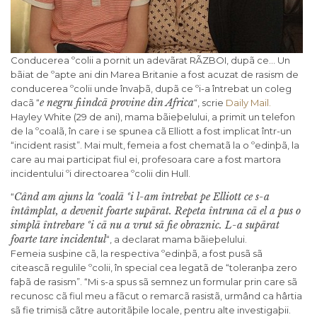
Conducerea ºcolii a pornit un adevãrat RÃZBOI, dupã ce… Un
bãiat de ºapte ani din Marea Britanie a fost acuzat de rasism de
conducerea ºcolii unde învaþã, dupã ce ºi-a întrebat un coleg
e negru fiindcã provine din Africa
dacã “
“, scrie
Daily Mail.
Hayley White (29 de ani), mama bãieþelului, a primit un telefon
de la ºcoalã, în care i se spunea cã Elliott a fost implicat într-un
“incident rasist”. Mai mult, femeia a fost chematã la o ºedinþã, la
care au mai participat fiul ei, profesoara care a fost martora
incidentului ºi directoarea ºcolii din Hull.
Când am ajuns la ºcoalã ºi l-am întrebat pe Elliott ce s-a
“
întâmplat, a devenit foarte supãrat. Repeta întruna cã el a pus o
simplã întrebare ºi cã nu a vrut sã fie obraznic. L-a supãrat
foarte tare incidentul
“, a declarat mama bãieþelului.
Femeia susþine cã, la respectiva ºedinþã, a fost pusã sã
citeascã regulile ºcolii, în special cea legatã de “toleranþa zero
faþã de rasism”. “Mi s-a spus sã semnez un formular prin care sã
recunosc cã fiul meu a fãcut o remarcã rasistã, urmând ca hârtia
sã fie trimisã cãtre autoritãþile locale, pentru alte investigaþii.