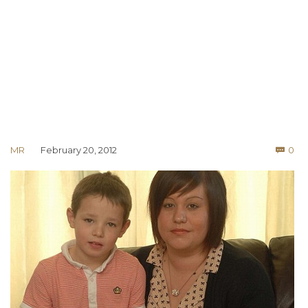
Co
MR
February 20, 2012
0
