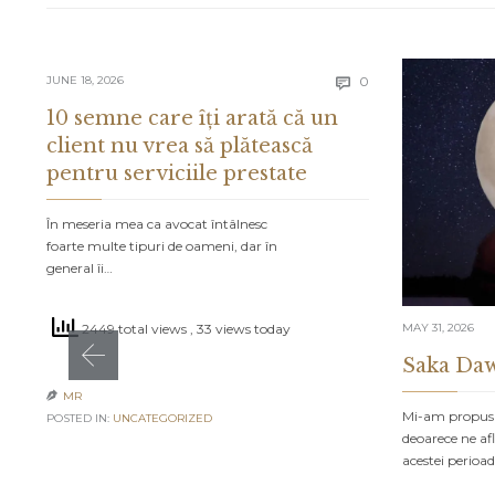
Comments
JUNE 18, 2026
0

10 semne care îți arată că un
client nu vrea să plătească
pentru serviciile prestate
În meseria mea ca avocat întâlnesc
foarte multe tipuri de oameni, dar în
general îi…
MAY 31, 2026
2449 total views
, 33 views today
Saka Daw
MR

Mi-am propus s
POSTED IN:
UNCATEGORIZED
deoarece ne af
acestei perioa