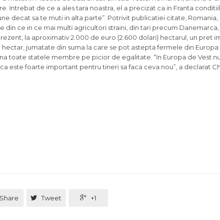
 Intrebat de ce a ales tara noastra, el a precizat ca in Franta conditii
une decat sa te muti in alta parte”. Potrivit publicatiei citate, Romania
e din ce in ce mai multi agricultori straini, din tari precum Danemarca
prezent, la aproximativ 2.000 de euro (2.600 dolari) hectarul, un pret i
e hectar, jumatate din suma la care se pot astepta fermele din Europa 
una toate statele membre pe picior de egalitate. “In Europa de Vest nu
ca este foarte important pentru tineri sa faca ceva nou”, a declarat Chr
Share

Tweet

+1