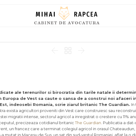
Skip
to
content



idicate ale terenurilor si birocratia din tarile natale ii determin
n Europa de Vest sa caute o sansa de a construi noi afaceri in
Est, indeosebi Romania, scrie ziarul britanic The Guardian.
In
tra exista agricultori proveniti din Vest care construiesc sau reconstr
tei migratii intense, sectorul agricol a inregistrat o crestere cu 11% anul
ceputul, precizeaza cotidianul britanic
The Guardian
. Publicatia a da
nt, un francez care a terminat colegiul agricol in orasul Chateaudun, 
s-a mutat in Macesu de Sus, un sat din sud-vestul Romaniei, aflat la o d