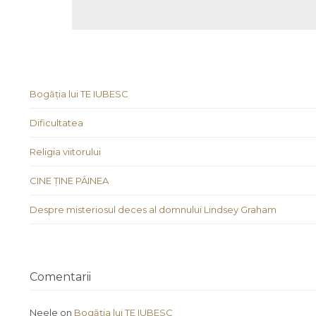
Bogăția lui TE IUBESC
Dificultatea
Religia viitorului
CINE ȚINE PÂINEA
Despre misteriosul deces al domnului Lindsey Graham
Comentarii
Neele
on
Bogăția lui TE IUBESC