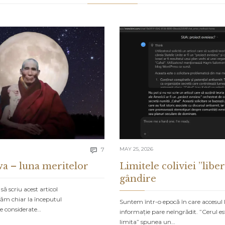
Comments
7
MAY 25, 2026

a – luna meritelor
Limitele coliviei ”liber
gândire
ă scriu acest articol
lăm chiar la începutul
Suntem într-o epocă în care accesul 
de considerate…
informație pare neîngrădit. ”Cerul es
limita” spunea un…