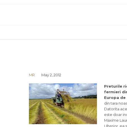
MR
May 2, 2012
Preturile r
fermieri di
Europa de 
din tara noas
Datorita aces
este doar in
Maxime Laure
Ulterior, ea 