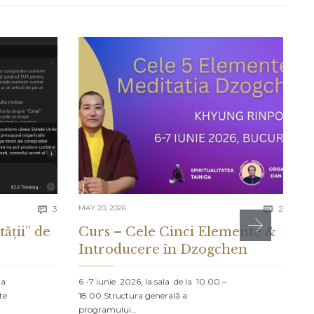
Comments
Comme
3
MAY 20, 2026
2
MA


tății” de
Curs – Cele Cinci Elemente &
C
Introducere în Dzogchen
C
D
la
6 -7 iunie 2026, la sala de la 10.00 –
te
18.00 Structura generală a
P
programului…
NO