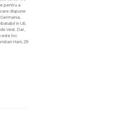
le pentru a
, care dispune
, Germania,
mbatabil in UE.
de Vest. Dar,
 este loc
istian Hani, 29