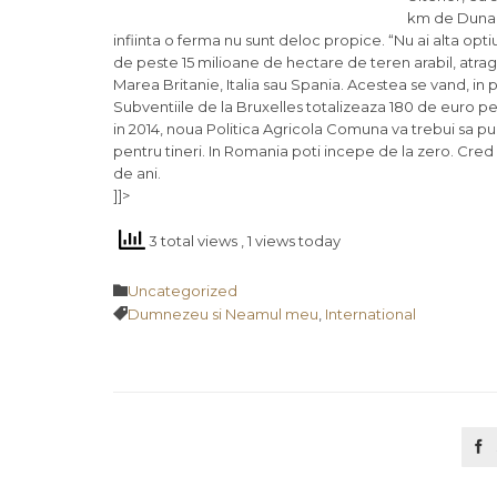
km de Dunare.
infiinta o ferma nu sunt deloc propice. “Nu ai alta opti
de peste 15 milioane de hectare de teren arabil, atrag
Marea Britanie, Italia sau Spania. Acestea se vand, in 
Subventiile de la Bruxelles totalizeaza 180 de euro p
in 2014, noua Politica Agricola Comuna va trebui sa p
pentru tineri. In Romania poti incepe de la zero. Cred 
de ani.
]]>
3 total views
, 1 views today
Category

Uncategorized
Tags

Dumnezeu si Neamul meu
,
International
