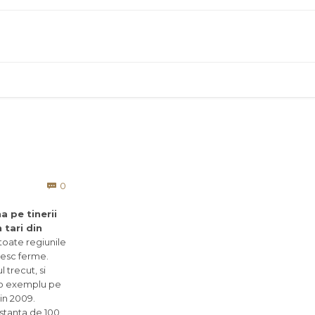
Comments
0

a pe tinerii
 tari din
 toate regiunile
uiesc ferme.
 trecut, si
t-o exemplu pe
in 2009.
istanta de 100