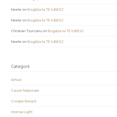
Neele
on
Bogăția lui TE IUBESC
Neele
on
Bogăția lui TE IUBESC
Christian Tzurcanu
on
Bogăția lui TE IUBESC
Neele
on
Bogăția lui TE IUBESC
Categorii
Arhive
Cauze Naţionale
Creaţie literară
Intense Light