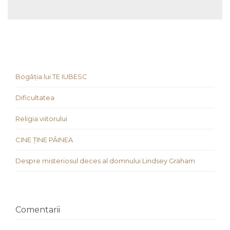
Bogăția lui TE IUBESC
Dificultatea
Religia viitorului
CINE ȚINE PÂINEA
Despre misteriosul deces al domnului Lindsey Graham
Comentarii