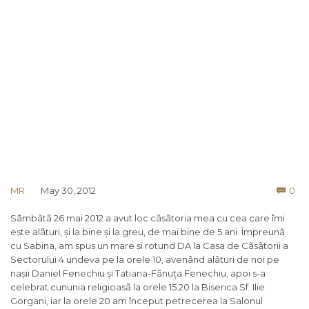
Co
MR
May 30, 2012
0

Sâmbãtã 26 mai 2012 a avut loc cãsãtoria mea cu cea care îmi
este alãturi, și la bine și la greu, de mai bine de 5 ani. Împreunã
cu Sabina, am spus un mare și rotund DA la Casa de Cãsãtorii a
Sectorului 4 undeva pe la orele 10, avenând alãturi de noi pe
nașii Daniel Fenechiu și Tatiana-Fãnuța Fenechiu, apoi s-a
celebrat cununia religioasã la orele 15.20 la Biserica Sf. Ilie
Gorgani, iar la orele 20 am început petrecerea la Salonul