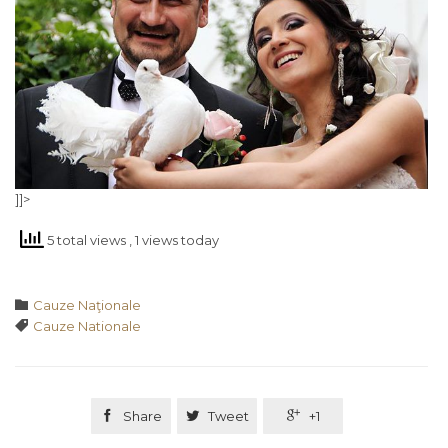
]]>
5 total views
, 1 views today
Category

Cauze Naţionale
Tags

Cauze Nationale

Share

Tweet

+1