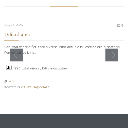
C
July 24, 2026
8

Dificultatea
Cea mai mare dificultate a vremurilor actuale nu este de ordin material.
Paradoxal, de bine…
1993 total views
, 136 views today
MR

POSTED IN:
CAUZE NAŢIONALE