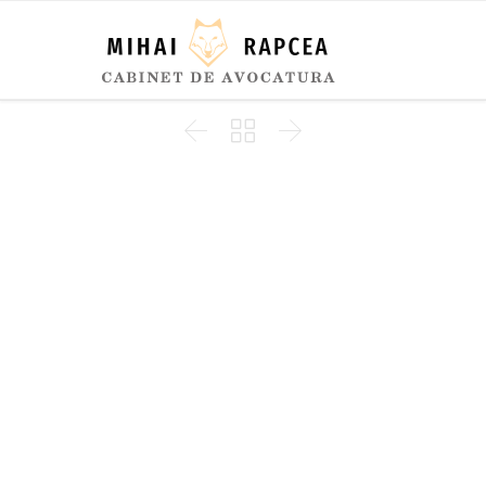


