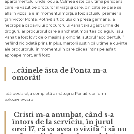
apartamentului unde locuia. Culmea este cã ultima persoanã
care l-a vãzut pe procuror în viațã și care, din câte se pare se
afla în vizitã la el în momentul morții, a fost actualul premier al
țãrii Victor Ponta. Potrivit articolului din presa germanã, la
necropsia cadavrului procurorului Panait s-au gãsit urme de
droguri, iar procurorul care a anchetat moartea colegului sãu
Panait a fost lovit de o mașinã și omorât, autorul “accidentului”
nefiind niciodatã prins. În plus, martorii susțin cã ultimele cuvinte
ale procurorului în momentul în care zãcea întins pe asfalt
aproape mort, ar fi fost:
…câinele ãsta de Ponta m-a
omorât!
Iatã declarația completã a mãtușii ui Panait, conform
exlozivnews.ro
Cristi m-a anunþat, când s-a
întors de la serviciu, în jurul
orei 17, cã va avea o vizitã ºi sã nu