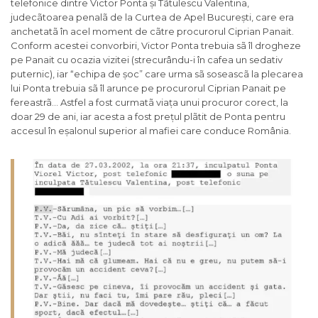
telefonice dintre Victor Ponta și Tãtulescu Valentina,
judecãtoarea penalã de la Curtea de Apel București, care era
anchetatã în acel moment de cãtre procurorul Ciprian Panait.
Conform acestei convorbiri, Victor Ponta trebuia sã îl drogheze
pe Panait cu ocazia vizitei (strecurându-i în cafea un sedativ
puternic), iar “echipa de șoc” care urma sã soseascã la plecarea
lui Ponta trebuia sã îl arunce pe procurorul Ciprian Panait pe
fereastrã… Astfel a fost curmatã viața unui procuror corect, la
doar 29 de ani, iar acesta a fost prețul plãtit de Ponta pentru
accesul în eșalonul superior al mafiei care conduce România.