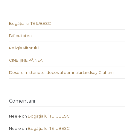
Bogăția lui TE IUBESC
Dificultatea
Religia viitorului
CINE ȚINE PÂINEA
Despre misteriosul deces al domnului Lindsey Graham
Comentarii
Neele
on
Bogăția lui TE IUBESC
Neele
on
Bogăția lui TE IUBESC