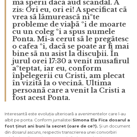
mã sperii dacã aud scandal. A
zis: Ori eu, ori ei! A specificat cã
vrea sã lãmureascã niºte
probleme de viaþã ºi de moarte
cu un coleg ºi a spus numele
Ponta. Mi-a cerut sã le pregãtesc
o cafea ºi, dacã se poate ar fi mai
bine sã nu asist la discuþii. În
jurul orei 17:30 a venit musafirul
aºteptat, iar eu, conform
înþelegerii cu Cristi, am plecat
în vizitã la o vecinã. Ultima
persoanã care a venit la Cristi a
fost acest Ponta.
Interesantã este evoluția ulterioarã a avenimentelor care l-au
albit pe ponta. Conform jurnalistei
Simona Ela Fica dosarul a
fost ținut ani buni la secret (oare de ce?).
Și un document
din dosarul ascuns, respectiv transcrierea unei convorbiri