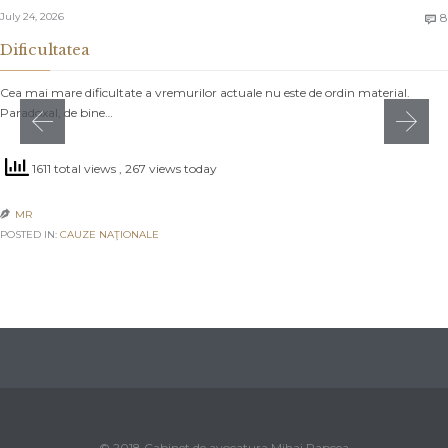
July 24, 2026
8

Dificultatea
Cea mai mare dificultate a vremurilor actuale nu este de ordin material.
Paradoxal, de bine…
1611 total views
, 267 views today
MR

POSTED IN:
CAUZE NAŢIONALE
© 2018 Cabinet de avocatura Mihai Rapcea