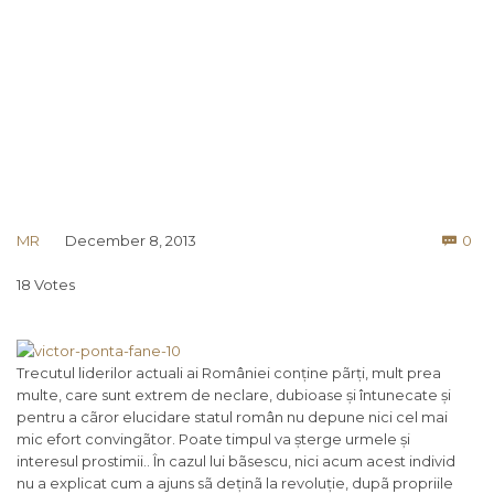
Co
MR
December 8, 2013
0

18 Votes
Trecutul liderilor actuali ai României conține pãrți, mult prea
multe, care sunt extrem de neclare, dubioase și întunecate și
pentru a cãror elucidare statul român nu depune nici cel mai
mic efort convingãtor. Poate timpul va șterge urmele și
interesul prostimii.. În cazul lui bãsescu, nici acum acest individ
nu a explicat cum a ajuns sã deținã la revoluție, dupã propriile