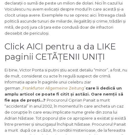
declarații o sumã de peste un milion de dolari. Nici în cazul lui
Voiculescu nu avem exlicații despre modul în care acestã și-a
clocit uriașa avere. Exemplele nu se opresc aici. Întreaga clasã
politicã ascunde tunuri de miliarde, ilegalitãți și crime, trãdãri și
mitã, de poți jura cã țara este condusã doar de infractori
deosebit de periculoși.
Click AICI pentru a da LIKE
paginii CETÃȚENII UNIȚI
Ei bine, Victor Ponta si puțini știu acest detaliu “minor”, a fost, nu
de mult, considerat cu acte în regulã suspect de crimã.
Informația apare în paginile unui celebru ziar
german
„Frankfurter Allgemeine Zeitung”
care îi dedicã un
amplu articol ce poate fi citit și astãzi. Oare nemții sã
fie așa de proști…?
Procurorul Ciprian Panait a murit
“accidental” in anul 2002, în momentul în care ancheta un caz
de corupție în care erau implicate nume grele din zona lui
Adrian Nãstase. Tot poporul știe ce apropiere a existat și existã
între premier și sinucigașul închipuit Nãstase. Procurorul Panait
a murit dupã ce a cãzut, în conditii misterioase, de la fereastra