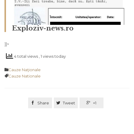
Exploziv-news.ro
]]>
4 total views
, 1 views today
Category

Cauze Naţionale
Tags

Cauze Nationale

Share

Tweet

+1