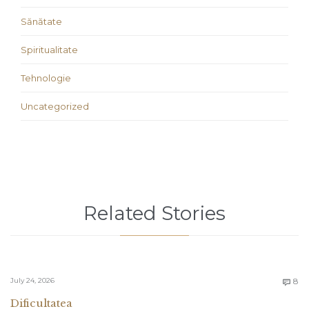
Sănătate
Spiritualitate
Tehnologie
Uncategorized
Related Stories
C
July 24, 2026
8

Dificultatea