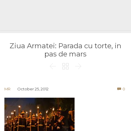
Ziua Armatei: Parada cu torte, in
pas de mars



Co
MR
October 25, 2012
0
