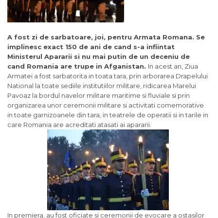
A fost zi de sarbatoare, joi, pentru Armata Romana. Se
implinesc exact 150 de ani de cand s-a infiintat
Ministerul Apararii si nu mai putin de un deceniu de
cand Romania are trupe in Afganistan.
In acest an, Ziua
Armatei a fost sarbatorita in toata tara, prin arborarea Drapelului
National la toate sediile institutiilor militare, ridicarea Marelui
Pavoaz la bordul navelor militare maritime si fluviale si prin
organizarea unor ceremonii militare si activitati comemorative
in toate garnizoanele din tara, in teatrele de operatii si in tarile in
care Romania are acreditati atasati ai apararii.
In premiera, au fost oficiate si ceremonii de evocare a ostasilor