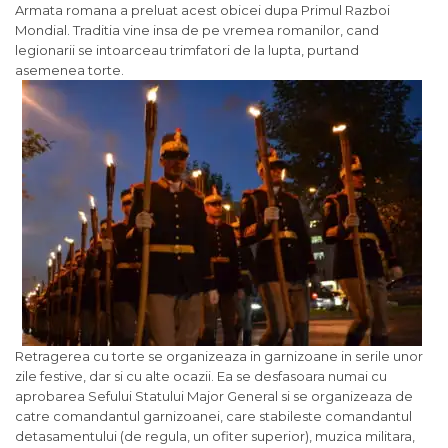
Armata romana a preluat acest obicei dupa Primul Razboi
Mondial. Traditia vine insa de pe vremea romanilor, cand
legionarii se intoarceau trimfatori de la lupta, purtand
asemenea torte.
Retragerea cu torte se organizeaza in garnizoane in serile unor
zile festive, dar si cu alte ocazii. Ea se desfasoara numai cu
aprobarea Sefului Statului Major General si se organizeaza de
catre comandantul garnizoanei, care stabileste comandantul
detasamentului (de regula, un ofiter superior), muzica militara,