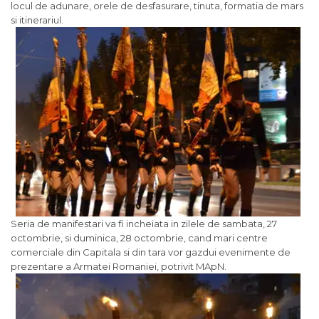
locul de adunare, orele de desfasurare, tinuta, formatia de mars
si itinerariul.
Seria de manifestari va fi incheiata in zilele de sambata, 27
octombrie, si duminica, 28 octombrie, cand mari centre
comerciale din Capitala si din tara vor gazdui evenimente de
prezentare a Armatei Romaniei, potrivit MApN.