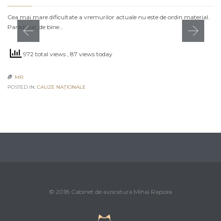
Cea mai mare dificultate a vremurilor actuale nu este de ordin material.
Paradoxal, de bine…
972 total views
, 87 views today
MR

POSTED IN:
CAUZE NAŢIONALE
© 2018 Cabinet de avocatura Mihai Rapcea