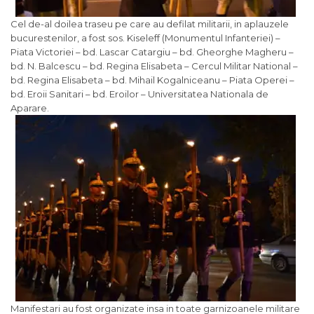
Cel de-al doilea traseu pe care au defilat militarii, in aplauzele
bucurestenilor, a fost sos. Kiseleff (Monumentul Infanteriei) –
Piata Victoriei – bd. Lascar Catargiu – bd. Gheorghe Magheru –
bd. N. Balcescu – bd. Regina Elisabeta – Cercul Militar National –
bd. Regina Elisabeta – bd. Mihail Kogalniceanu – Piata Operei –
bd. Eroii Sanitari – bd. Eroilor – Universitatea Nationala de
Aparare.
Manifestari au fost organizate insa in toate garnizoanele militare