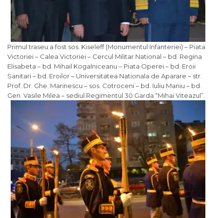
Primul traseu a fost sos. Kiseleff (Monumentul Infanteriei) – Piata
Victoriei – Calea Victoriei – Cercul Militar National – bd. Regina
Elisabeta – bd. Mihail Kogalniceanu – Piata Operei – bd. Eroii
Sanitari – bd. Eroilor – Universitatea Nationala de Aparare – str.
Prof. Dr. Ghe. Marinescu – sos. Cotroceni – bd. Iuliu Maniu – bd.
Gen. Vasile Milea – sediul Regimentul 30 Garda “Mihai Viteazul”.