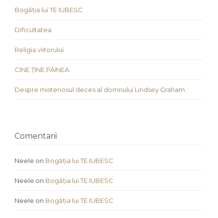
Bogăția lui TE IUBESC
Dificultatea
Religia viitorului
CINE ȚINE PÂINEA
Despre misteriosul deces al domnului Lindsey Graham
Comentarii
Neele
on
Bogăția lui TE IUBESC
Neele
on
Bogăția lui TE IUBESC
Neele
on
Bogăția lui TE IUBESC