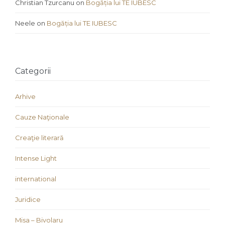
Christian Tzurcanu
on
Bogăția lui TE IUBESC
Neele
on
Bogăția lui TE IUBESC
Categorii
Arhive
Cauze Naţionale
Creaţie literară
Intense Light
international
Juridice
Misa – Bivolaru