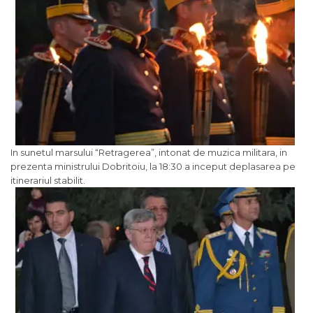
In sunetul marsului “Retragerea”, intonat de muzica militara, in
prezenta ministrului Dobritoiu, la 18:30 a inceput deplasarea pe
itinerariul stabilit.