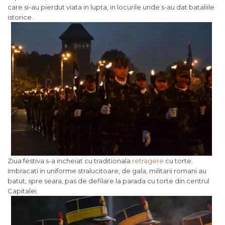
care si-au pierdut viata in lupta, in locurile unde s-au dat bataliile
istorice.
Ziua festiva s-a incheiat cu traditionala
retragere
cu torte.
Imbracati in uniforme stralucitoare, de gala, militarii romani au
batut, spre seara, pas de defilare la parada cu torte din centrul
Capitalei.