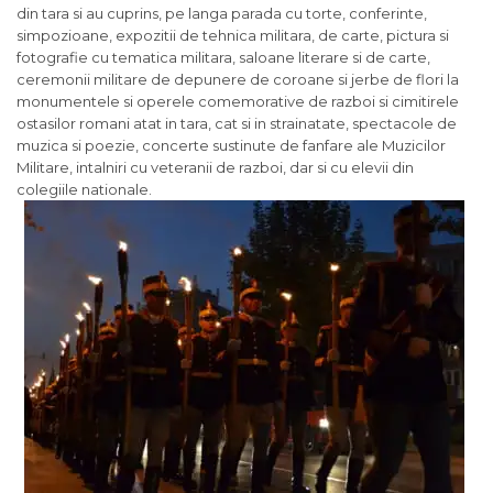
din tara si au cuprins, pe langa parada cu torte, conferinte,
simpozioane, expozitii de tehnica militara, de carte, pictura si
fotografie cu tematica militara, saloane literare si de carte,
ceremonii militare de depunere de coroane si jerbe de flori la
monumentele si operele comemorative de razboi si cimitirele
ostasilor romani atat in tara, cat si in strainatate, spectacole de
muzica si poezie, concerte sustinute de fanfare ale Muzicilor
Militare, intalniri cu veteranii de razboi, dar si cu elevii din
colegiile nationale.