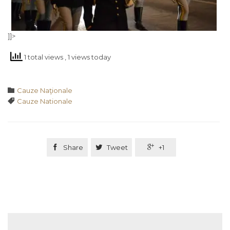
]]>
1 total views
, 1 views today
Category

Cauze Naţionale
Tags

Cauze Nationale

Share

Tweet

+1