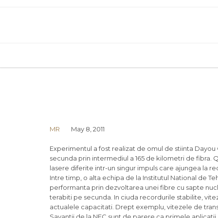
MR
May 8, 2011
Experimentul a fost realizat de omul de stiinta Dayou Qi
secunda prin intermediul a 165 de kilometri de fibra. 
lasere diferite intr-un singur impuls care ajungea la r
Intre timp, o alta echipa de la Institutul National de T
performanta prin dezvoltarea unei fibre cu sapte nucl
terabiti pe secunda. In ciuda recordurile stabilite, vit
actualele capacitati. Drept exemplu, vitezele de tran
Savantii de la NEC sunt de parere ca primele aplicatii 