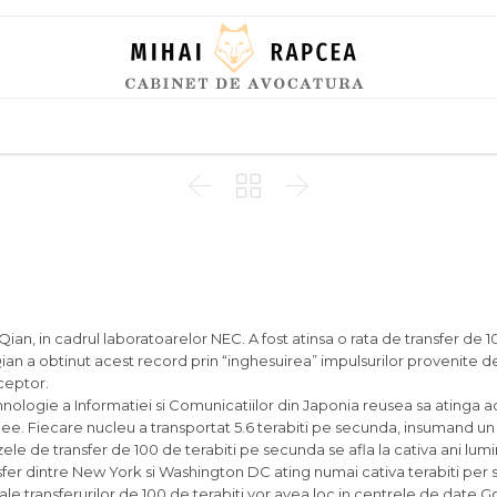
Skip
to
content



an, in cadrul laboratoarelor NEC. A fost atinsa o rata de transfer de 10
Qian a obtinut acest record prin “inghesuirea” impulsurilor provenite d
eceptor.
ehnologie a Informatiei si Comunicatiilor din Japonia reusea sa atinga a
ee. Fiecare nucleu a transportat 5.6 terabiti pe secunda, insumand un 
ezele de transfer de 100 de terabiti pe secunda se afla la cativa ani lum
sfer dintre New York si Washington DC ating numai cativa terabiti per
ale transferurilor de 100 de terabiti vor avea loc in centrele de date G