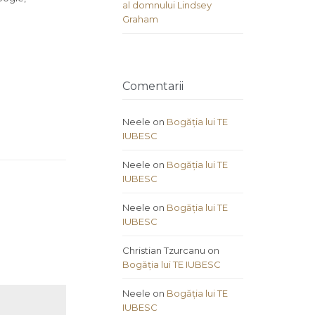
al domnului Lindsey
Graham
Comentarii
Neele
on
Bogăția lui TE
IUBESC
Neele
on
Bogăția lui TE
IUBESC
Neele
on
Bogăția lui TE
IUBESC
Christian Tzurcanu
on
Bogăția lui TE IUBESC
Neele
on
Bogăția lui TE
IUBESC