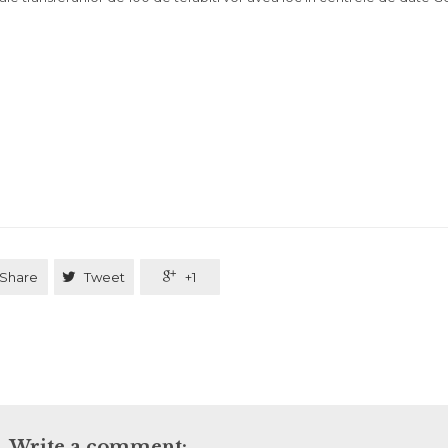
Share

Tweet

+1
Write a comment: