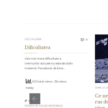
Comments
JULY 24, 2026
8

Dificultatea
Cea mai mare dificultate a
vremurilor actuale nu este de ordin
material. Paradoxal, de bine…
921 total views
, 36 views
today
JUNE 21, 2
Ce ne
rus d
MR

POSTED IN:
CAUZE NAŢIONALE