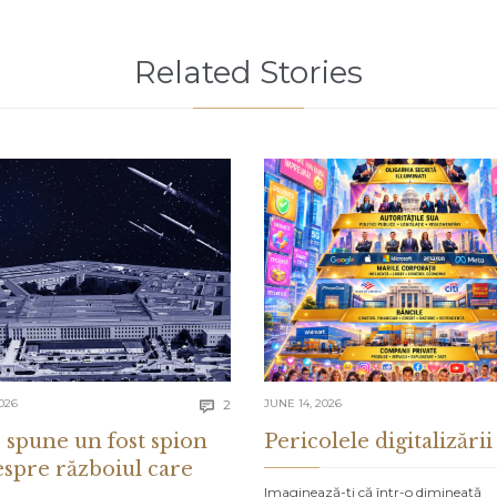
Related Stories
Comments
026
2
JUNE 14, 2026

 spune un fost spion
Pericolele digitalizării
espre războiul care
Imaginează-ți că într-o dimineață