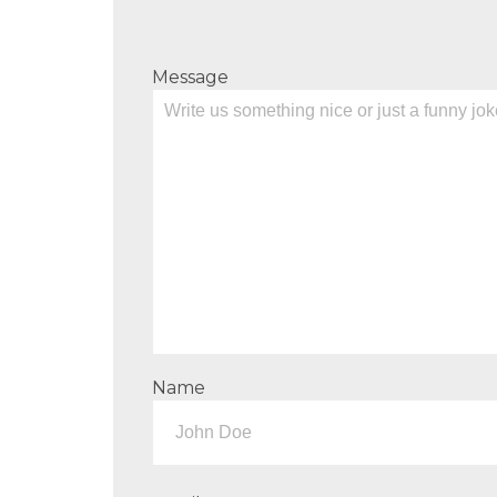
Message
Name