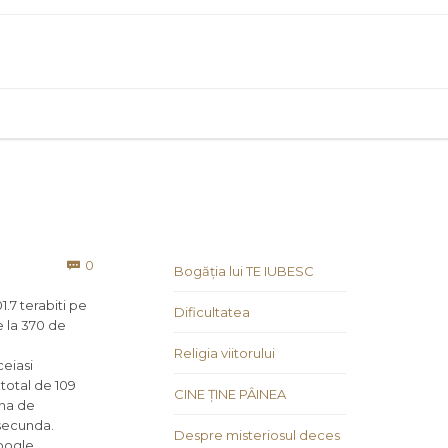
Comments
0

Bogăția lui TE IUBESC
1.7 terabiti pe
Dificultatea
e la 370 de
Religia viitorului
ceiasi
total de 109
CINE ȚINE PÂINEA
ina de
 secunda.
Despre misteriosul deces
oogle,