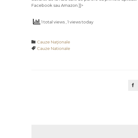
Facebook sau Amazon.]]>
1 total views
, 1 views today
Category

Cauze Naţionale
Tags

Cauze Nationale
