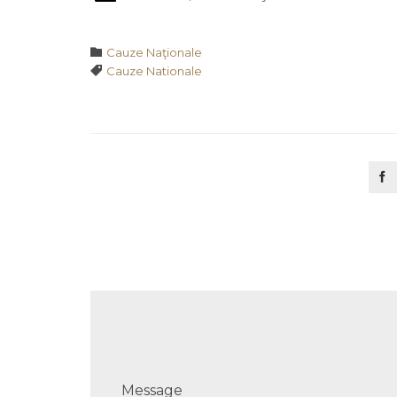
Category

Cauze Naţionale
Tags

Cauze Nationale

Message