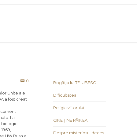
Comments
0

Bogăția lui TE IUBESC
elor Unite ale
Dificultatea
DA a fost creat
Religia viitorului
document
mata. La
CINE ȚINE PÂINEA
 biologic
 1969,
Despre misteriosul deces
orge HW Bush a