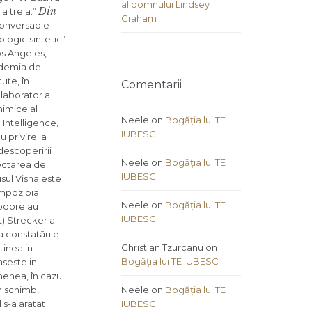
al domnului Lindsey
Din
a treia.”
Graham
 conversaþie
ologic sintetic”
os Angeles,
pidemia de
ute, în
Comentarii
 laborator a
himice al
Neele
on
Bogăția lui TE
 Intelligence,
IUBESC
 privire la
 descoperirii
Neele
on
Bogăția lui TE
jectarea de
IUBESC
usul Visna este
ompoziþia
Neele
on
Bogăția lui TE
eodore au
IUBESC
t) Strecker a
a constatãrile
Christian Tzurcanu
on
tinea in
Bogăția lui TE IUBESC
aseste in
menea, în cazul
În schimb,
Neele
on
Bogăția lui TE
 s-a aratat
IUBESC