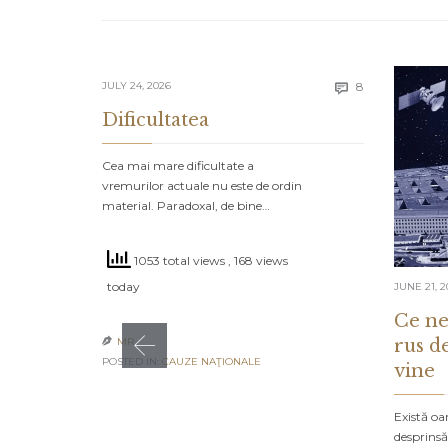
Comments
JULY 24, 2026
8

Dificultatea
Cea mai mare dificultate a
vremurilor actuale nu este de ordin
material. Paradoxal, de bine…
1053 total views
, 168 views
today
JUNE 21, 2
Ce ne
rus d
MR

POSTED IN:
CAUZE NAŢIONALE
vine
Există oa
desprinsă