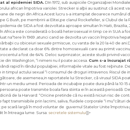
t al epidemiei SIDA.
DIn 1972, sub auspiciile Organizaþiei Mondiale
ui african împotriva variolei. Strecker si alþii au sustinut cã acest v
lioane de negri din Africa.Acest lucru s-a intamplat deoarece numãrul d
 pe G Bush, pe membririi ai Elitei,pe clanul Rockefeller, si Clubul de l
demia de SIDA a fost dezvoltata aproape simultan în Haiti, Brazilia, 
DA în Africa este consideratã o boalã heterosexual in timp ce in SUA a fo
uat naºtere în 1969 ,atunci cand se dezvolta un vaccin împotriva hepat
 bãrbaþi cu obiceiuri sexuale prmiscue, cu varsta de la 20 la 40 de ani.
anatate a declarat ca doar 6% dintre homosexualii care au primit vaccinu
: procentul a fost de 64%. Deloc surprinzator, aceste studii privind vacc
e din Washington, ºi nimeni nu il poate accesa.
Cum s-a încurajat 
ândi rapid în rândul populaþiei, informaþiile vitale au fost reþinute.
in timpul actului sexual ºi consumul de droguri intravenos. Riscul de i
gãtoare, de asemenea,in raportatele lui Strecker, cã virusul SIDA poa
le într-un mediu umed. Perioada de incubaþie poate dura pânã la 10-15 a
 persoana poate transmite boala fara stiinta ei în aceastã perioadã. De
icinã de la Harvard: “Oricine pretinde cã nu existã niciun risc de con
apt transmisibile prin lacrimi, saliva, fluidele corporale ºi muºcãturi 
at pe scarã largã în mod voluntar de guvernul Statelor Unite împotriv
it în întreaga lume. Sursa:
secretele sistemului
]]>