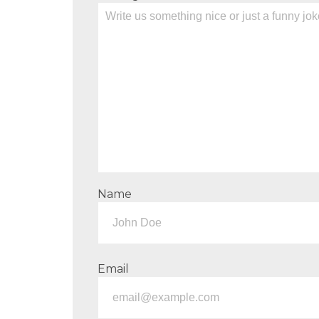
Name
Email