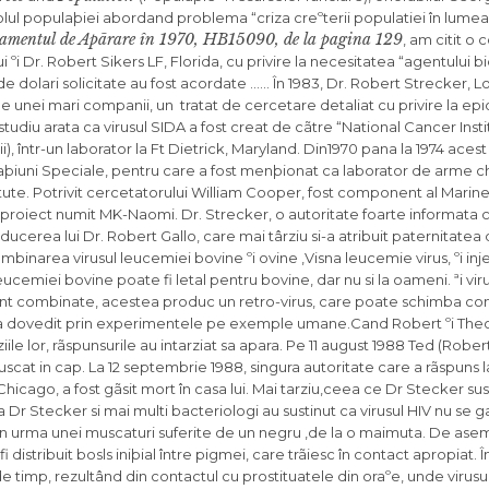
olul populaþiei abordand problema “criza creºterii populatiei în lumea 
artamentul de Apãrare în 1970, HB15090, de la pagina 129
, am citit o
i Dr. Robert Sikers LF, Florida, cu privire la necesitatea “agentului bi
de dolari solicitate au fost acordate …… În 1983, Dr. Robert Strecker, L
 unei mari companii, un tratat de cercetare detaliat cu privire la e
iu arata ca virusul SIDA a fost creat de cãtre “National Cancer Instit
într-un laborator la Ft Dietrick, Maryland. Din1970 pana la 1974 acest
peraþiuni Speciale, pentru care a fost menþionat ca laborator de arme c
itute. Potrivit cercetatorului William Cooper, fost component al Marine
proiect numit MK-Naomi. Dr. Strecker, o autoritate foarte informata cu
nducerea lui Dr. Robert Gallo, care mai târziu si-a atribuit paternitatea
combinarea virusul leucemiei bovine ºi ovine ,Visna leucemie virus, ºi in
ucemiei bovine poate fi letal pentru bovine, dar nu si la oameni. ªi vir
sunt combinate, acestea produc un retro-virus, care poate schimba c
m sa dovedit prin experimentele pe exemple umane.Cand Robert ºi Th
iile lor, rãspunsurile au intarziat sa apara. Pe 11 august 1988 Ted (Rober
puscat in cap. La 12 septembrie 1988, singura autoritate care a rãspuns l
Chicago, a fost gãsit mort în casa lui. Mai tarziu,ceea ce Dr Stecker sus
a Dr Stecker si mai multi bacteriologi au sustinut ca virusul HIV nu se g
 in urma unei muscaturi suferite de un negru ,de la o maimuta. De ase
i distribuit bosls iniþial între pigmei, care trãiesc în contact apropiat. 
 timp, rezultând din contactul cu prostituatele din oraºe, unde virusul