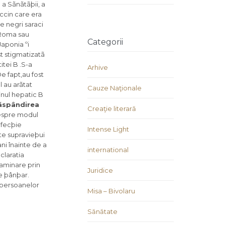
 a Sãnãtãþii, a
accin care era
e negri saraci
a Roma sau
Categorii
Japonia ºi
st stigmatizatã
itei B .S-a
Arhive
De fapt,au fost
l au arãtat
Cauze Naţionale
inul hepatic B
rãspândirea
Creaţie literară
 Despre modul
nfecþie
Intense Light
te supravieþui
ni înainte de a
international
claratia
taminare prin
Juridice
de þânþar.
a persoanelor
Misa – Bivolaru
Sănătate