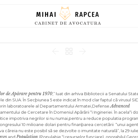
Skip
to
content



lor de Apãrare pentru 1970
,” luat din arhiva Bibliotecii a Senatului Stat
ele din SUA. În Secþiunea 5 este indicat în mod clar faptul cã virusul SI
Advanced
 prin laboratoarele al Departamentului Armatei,Defense
mentului de Cercetare în Domeniul Apãrãrii ºi Ingineriei. În acelaºi 
litice impotriva negrilor si nu numai,pentru a reduce populatia progra
ngresului 10 milioane dolari pentru finanþarea cercetãrii “unui agent
va cãreia nu este posibil sã se dezvolte o imunitate naturalã”, la 29 iulie
rces
Population
and
(Populaþie ºi resurselor funciare), onorabilul Ge