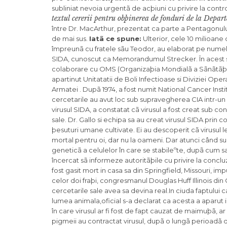
subliniat nevoia urgentã de acþiuni cu privire la contr
textul cererii pentru obþinerea de fonduri de la Dep
între Dr. MacArthur, prezentat ca parte a Pentagonului º
de mai sus.
Iatã ce spune:
Ulterior, cele 10 milioane 
împreunã cu fratele sãu Teodor, au elaborat pe numele
SIDA, cunoscut ca Memorandumul Strecker. În acest stud
colaborare cu OMS (Organizaþia Mondialã a Sãnãtãþii), 
apartinut Unitatatii de Boli Infectioase si Diviziei O
Armatei . Dupã 1974, a fost numit National Cancer Inst
cercetarile au avut loc sub supravegherea CIA intr-un 
virusul SIDA, a constatat cã virusul a fost creat sub co
sale. Dr. Gallo si echipa sa au creat virusul SIDA prin 
þesuturi umane cultivate. Ei au descoperit cã virusul le
mortal pentru oi, dar nu la oameni. Dar atunci când 
geneticã a celulelor în care se stabileºte, dupã cu
încercat sã informeze autoritãþile cu privire la concluz
fost gasit mort in casa sa din Springfield, Missouri, im
celor doi fraþi, congresmanul Douglas Huff Illinois din 
cercetarile sale avea sa devina real.In ciuda faptului c
lumea animala,oficial s-a declarat ca acesta a aparut
în care virusul ar fi fost de fapt cauzat de maimuþã, ar f
pigmeii au contractat virusul, dupã o lungã perioadã de