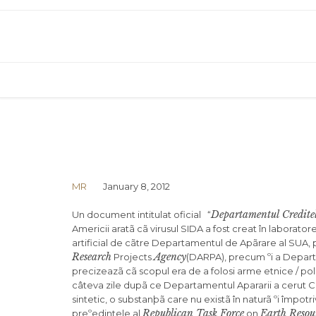
MR
January 8, 2012
Departamentul Credite
Un document intitulat oficial “
Americii aratã cã virusul SIDA a fost creat în laborator
artificial de cãtre Departamentul de Apãrare al SUA,
Research
Agency
Projects
(DARPA), precum ºi a Departa
precizeazã cã scopul era de a folosi arme etnice / po
câteva zile dupã ce Departamentul Apararii a cerut Co
sintetic, o substanþã care nu existã în naturã ºi împotri
Republican Task Force
Earth Resou
preºedintele al
on