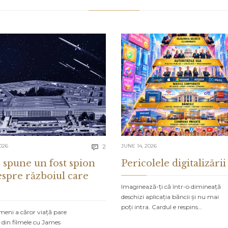
Comments
026
2
JUNE 14, 2026

 spune un fost spion
Pericolele digitalizării
espre războiul care
Imaginează-ți că într-o dimineață
deschizi aplicația băncii și nu mai
poți intra. Cardul e respins…
meni a căror viață pare
 din filmele cu James