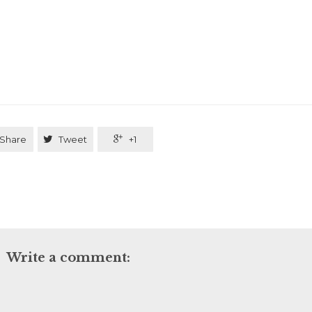
Share

Tweet

+1
Write a comment: