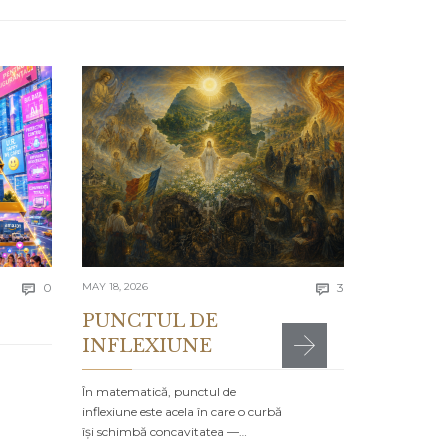
APRIL 13, 2026
Lecția 
Se spune că e
greșelile alto
timpul…
4336 to
Comments
Comments
today
0
MAY 18, 2026
3


PUNCTUL DE
INFLEXIUNE
MR

POSTED IN:
CA
În matematică, punctul de
inflexiune este acela în care o curbă
își schimbă concavitatea —…