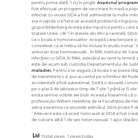
pentru prima datã, ºi nu în junglã.
Aspectul programa
fost efectuat un program de vaccinare în masã a poporul
infectat cu virusul SIDA a fost administrat la multe mi
era in rapida creºtere,iar aceastã problemã ii îngrijora
grupul Bilderberg.Acesta este mpotivul pentru care epi
Statele Unite, cât ºi în statele din Africa centralã. SI
ca o boala a homosexualilor. Aceastã caracterizare a l
considerat ca ar trebui sã fie incluse în studiu numai ”
selectati doar homosexualii. . În 1981, Institutul de S
infecþiei cu SIDA. În 1984, adevãrul au venit la luminã
este de-acum sub custodia Departamentului de Justiti
maladiei.
Pentru a se asigura cã boala s-ar putea rãsp
de transmitere s-a pus accentul pe schimbul de fluide 
accidentalã a fost subestimat. Existã o dovadã convin
pe o placã de laborator timp de 7 zile ºi pânã la 15 zi
exista semne vizibile ale bolii. Aceasta înseamnã cã o
profesorului William Haseltine de la Facultatea de Med
saliva inseamna ca ascunde adevãrul. SIDA poate fi de f
” Adevarul este cã acest holocaust al SIDA a fost cre
de culoare albã ºi de sex heterosexual, ºi apoi rãspând
1 total views
, 1 views today