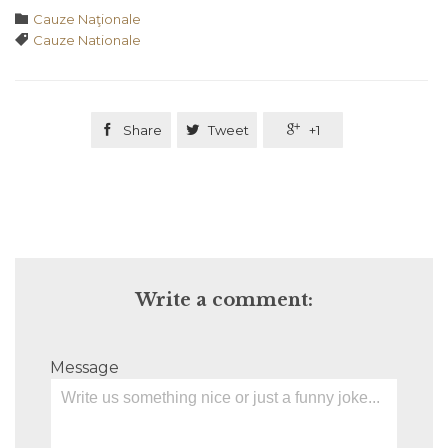
Category

Cauze Naţionale
Tags

Cauze Nationale

Share

Tweet

+1
Write a comment:
Message