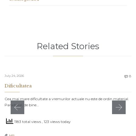
Related Stories
C
July 24, 2026
8

Dificultatea
Cea mai mare dificultate a vremurilor actuale nu este de ordin material.
Paradoxal, de bine…
1183 total views
, 123 views today
MR
