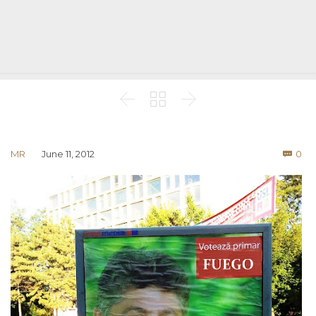



Co
MR
June 11, 2012
0
